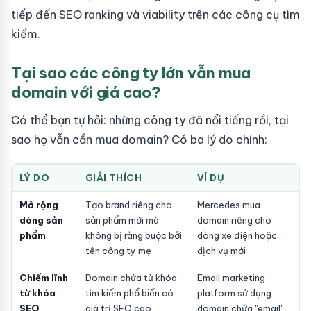
tiếp đến SEO ranking và viability trên các công cụ tìm
kiếm.
Tại sao các công ty lớn vẫn mua
domain với giá cao?
Có thể bạn tự hỏi: những công ty đã nổi tiếng rồi, tại
sao họ vẫn cần mua domain? Có ba lý do chính:
LÝ DO
GIẢI THÍCH
VÍ DỤ
Mở rộng
Tạo brand riêng cho
Mercedes mua
dòng sản
sản phẩm mới mà
domain riêng cho
phẩm
không bị ràng buộc bởi
dòng xe điện hoặc
tên công ty mẹ
dịch vụ mới
Chiếm lĩnh
Domain chứa từ khóa
Email marketing
từ khóa
tìm kiếm phổ biến có
platform sử dụng
SEO
giá trị SEO cao
domain chứa "email"