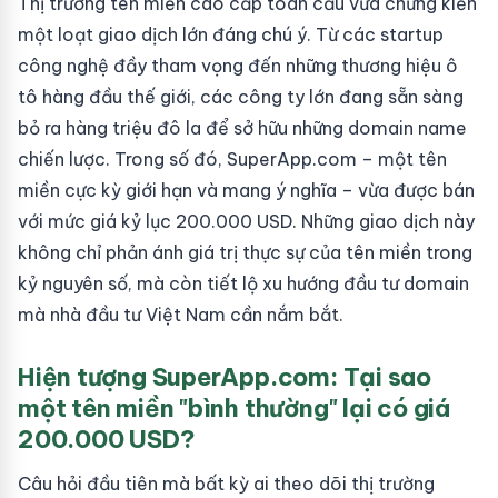
Thị trường tên miền cao cấp toàn cầu vừa chứng kiến
một loạt giao dịch lớn đáng chú ý. Từ các startup
công nghệ đầy tham vọng đến những thương hiệu ô
tô hàng đầu thế giới, các công ty lớn đang sẵn sàng
bỏ ra hàng triệu đô la để sở hữu những domain name
chiến lược. Trong số đó, SuperApp.com – một tên
miền cực kỳ giới hạn và mang ý nghĩa – vừa được bán
với mức giá kỷ lục 200.000 USD. Những giao dịch này
không chỉ phản ánh giá trị thực sự của tên miền trong
kỷ nguyên số, mà còn tiết lộ xu hướng đầu tư domain
mà nhà đầu tư Việt Nam cần nắm bắt.
Hiện tượng SuperApp.com: Tại sao
một tên miền "bình thường" lại có giá
200.000 USD?
Câu hỏi đầu tiên mà bất kỳ ai theo dõi thị trường