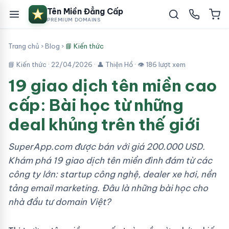
Tên Miền Đẳng Cấp
PREMIUM DOMAINS
Trang chủ
›
Blog
›
📘 Kiến thức
📘 Kiến thức ·
22/04/2026
· 👤 Thiện Hồ · 👁 186 lượt xem
19 giao dịch tên miền cao
cấp: Bài học từ những
deal khủng trên thế giới
SuperApp.com được bán với giá 200.000 USD.
Khám phá 19 giao dịch tên miền đình đám từ các
công ty lớn: startup công nghệ, dealer xe hơi, nền
tảng email marketing. Đâu là những bài học cho
nhà đầu tư domain Việt?