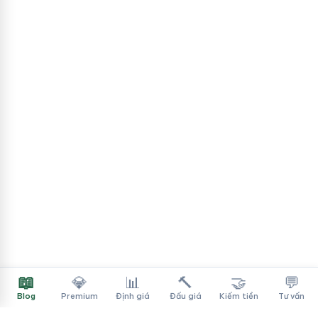
📖
💎
📊
🔨
🤝
💬
Blog
Premium
Định giá
Đấu giá
Kiếm tiền
Tư vấn