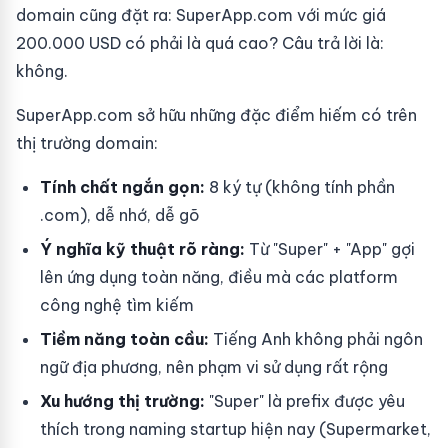
domain cũng đặt ra: SuperApp.com với mức giá
200.000 USD có phải là quá cao? Câu trả lời là:
không.
SuperApp.com sở hữu những đặc điểm hiếm có trên
thị trường domain:
Tính chất ngắn gọn:
8 ký tự (không tính phần
.com), dễ nhớ, dễ gõ
Ý nghĩa kỹ thuật rõ ràng:
Từ "Super" + "App" gợi
lên ứng dụng toàn năng, điều mà các platform
công nghệ tìm kiếm
Tiềm năng toàn cầu:
Tiếng Anh không phải ngôn
ngữ địa phương, nên phạm vi sử dụng rất rộng
Xu hướng thị trường:
"Super" là prefix được yêu
thích trong naming startup hiện nay (Supermarket,