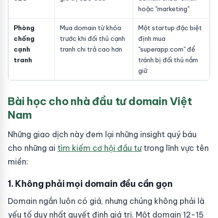
hoặc "marketing"
Phòng
Mua domain từ khóa
Một startup đặc biệt
chống
trước khi đối thủ cạnh
định mua
cạnh
tranh chi trả cao hơn
"superapp.com" để
tranh
tránh bị đối thủ nắm
giữ
Bài học cho nhà đầu tư domain Việt
Nam
Những giao dịch này đem lại những insight quý báu
cho những ai
tìm kiếm cơ hội đầu tư
trong lĩnh vực tên
miền:
1. Không phải mọi domain đều cần gọn
Domain ngắn luôn có giá, nhưng chúng không phải là
yếu tố duy nhất quyết định giá trị. Một domain 12-15