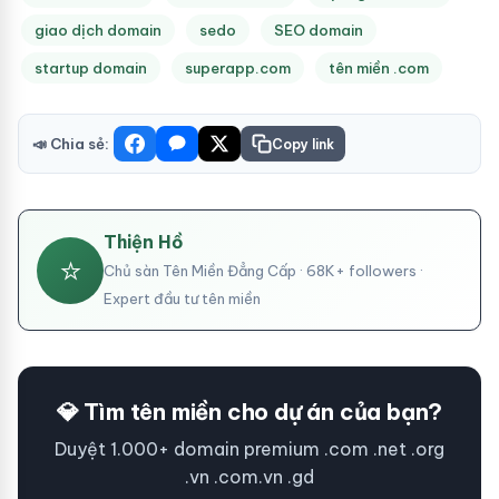
giao dịch domain
sedo
SEO domain
startup domain
superapp.com
tên miền .com
📣 Chia sẻ:
Copy link
Thiện Hồ
⭐
Chủ sàn Tên Miền Đẳng Cấp · 68K+ followers ·
Expert đầu tư tên miền
💎 Tìm tên miền cho dự án của bạn?
Duyệt 1.000+ domain premium .com .net .org
.vn .com.vn .gd