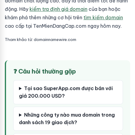
domain chất lượng cao, đây là thời điểm tốt để hành
động. Hãy
kiểm tra định giá domain
của bạn hoặc
khám phá thêm những cơ hội trên
tìm kiếm domain
cao cấp tại TenMienDangCap.com ngay hôm nay.
Tham khảo từ: domainnamewire.com
❓ Câu hỏi thường gặp
Tại sao SuperApp.com được bán với
giá 200.000 USD?
Những công ty nào mua domain trong
danh sách 19 giao dịch?