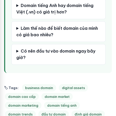
Domain tiếng Anh hay domain tiếng
Việt (.vn) có giá trị hơn?
Làm thế nào để biết domain của mình
có giá bao nhiêu?
Có nên đầu tư vào domain ngay bây
giờ?
🏷 Tags:
business domain
digital assets
domain cao cấp
domain market
domain marketing
domain tiếng anh
domain trends
đầu tư domain
định giá domain