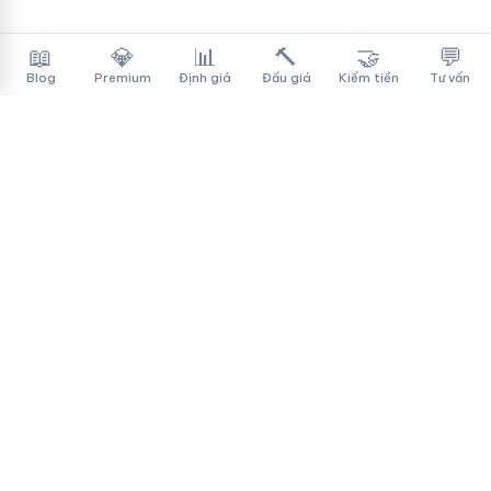
📖
💎
📊
🔨
🤝
💬
Blog
Premium
Định giá
Đấu giá
Kiếm tiền
Tư vấn
Tên Miền Đẳng Cấp
✓
Sàn mua bán tên miền cao cấp cho người Việt
f
▶
♪
Dịch vụ
Tìm tên miền
Theo ngành
Cách mua
Thanh toán