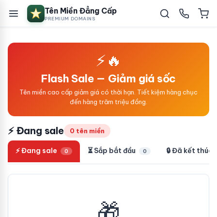
Tên Miền Đẳng Cấp
PREMIUM DOMAINS
⚡🔥
Flash Sale — Giảm giá sốc
Tên miền cao cấp giảm giá có thời hạn. Tiết kiệm hàng chục
đến hàng trăm triệu đồng.
⚡ Đang sale
0 tên miền
⚡ Đang sale
⏳ Sắp bắt đầu
🔒 Đã kết thúc
0
0
🎁