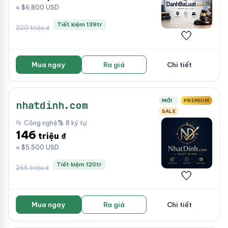
≈ $6,800 USD
Tiết kiệm 139tr
320 triệu ₫
🤍
Mua ngay
Ra giá
Chi tiết
MỚI
PREMIUM
nhatdinh.com
SALE
📂 Công nghệ
🔡 8 ký tự
146
triệu ₫
≈ $5,500 USD
Tiết kiệm 120tr
266 triệu ₫
🤍
Mua ngay
Ra giá
Chi tiết