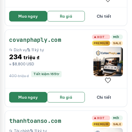
Mua ngay
Ra giá
Chi tiết
🔥 HOT
MỚI
covanphaply.com
PREMIUM
SALE
📂 Dịch vụ
🔡 11 ký tự
234
triệu ₫
≈ $8,800 USD
Tiết kiệm 165tr
400 triệu ₫
🤍
Mua ngay
Ra giá
Chi tiết
🔥 HOT
MỚI
thanhtoanso.com
PREMIUM
SALE
📂 Tài chính
🔡 11 ký tự