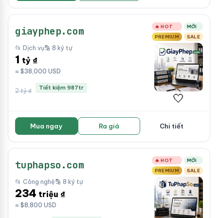
🔥 HOT
MỚI
giayphep.com
PREMIUM
SALE
📂 Dịch vụ
🔡 8 ký tự
1
tỷ ₫
≈ $38,000 USD
Tiết kiệm 987tr
2 tỷ ₫
🤍
Mua ngay
Ra giá
Chi tiết
🔥 HOT
MỚI
tuphapso.com
PREMIUM
SALE
📂 Công nghệ
🔡 8 ký tự
234
triệu ₫
≈ $8,800 USD