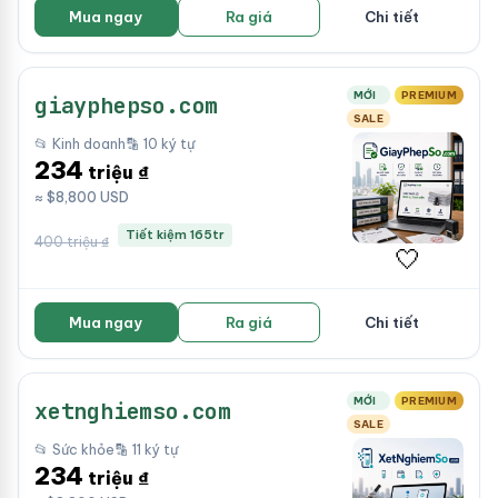
Mua ngay
Ra giá
Chi tiết
MỚI
PREMIUM
giayphepso.com
SALE
📂 Kinh doanh
🔡 10 ký tự
234
triệu ₫
≈ $8,800 USD
Tiết kiệm 165tr
400 triệu ₫
🤍
Mua ngay
Ra giá
Chi tiết
MỚI
PREMIUM
xetnghiemso.com
SALE
📂 Sức khỏe
🔡 11 ký tự
234
triệu ₫