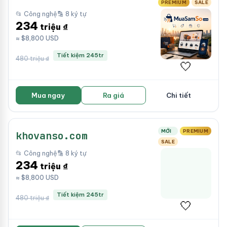
PREMIUM
SALE
📂 Công nghệ
🔡 8 ký tự
234
triệu ₫
≈ $8,800 USD
Tiết kiệm 245tr
480 triệu ₫
🤍
Mua ngay
Ra giá
Chi tiết
MỚI
PREMIUM
khovanso.com
SALE
📂 Công nghệ
🔡 8 ký tự
234
triệu ₫
≈ $8,800 USD
Tiết kiệm 245tr
480 triệu ₫
🤍