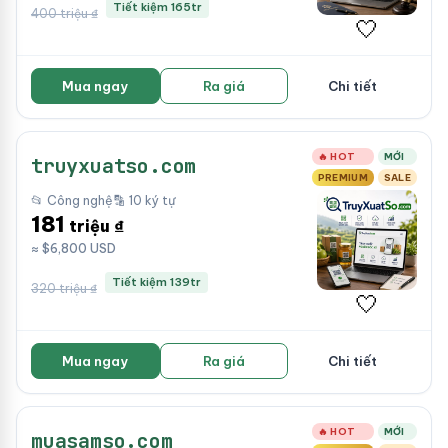
Tiết kiệm 165tr
400 triệu ₫
🤍
Mua ngay
Ra giá
Chi tiết
🔥 HOT
MỚI
truyxuatso.com
PREMIUM
SALE
📂 Công nghệ
🔡 10 ký tự
181
triệu ₫
≈ $6,800 USD
Tiết kiệm 139tr
320 triệu ₫
🤍
Mua ngay
Ra giá
Chi tiết
🔥 HOT
MỚI
muasamso.com