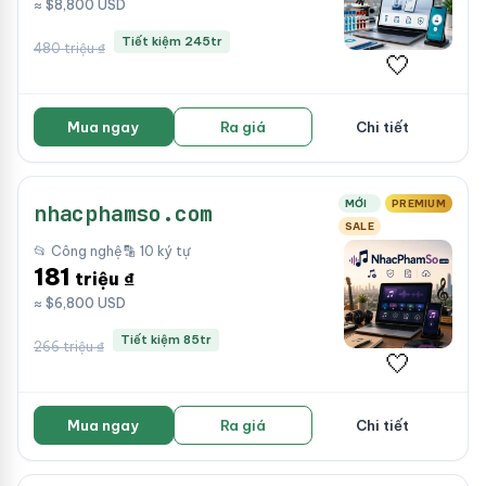
≈ $8,800 USD
Tiết kiệm 245tr
480 triệu ₫
🤍
Mua ngay
Ra giá
Chi tiết
MỚI
PREMIUM
nhacphamso.com
SALE
📂 Công nghệ
🔡 10 ký tự
181
triệu ₫
≈ $6,800 USD
Tiết kiệm 85tr
266 triệu ₫
🤍
Mua ngay
Ra giá
Chi tiết