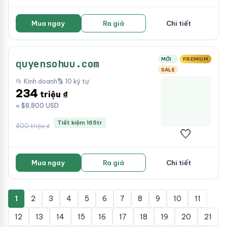
Mua ngay
Ra giá
Chi tiết
MỚI
PREMIUM
quyensohuu.com
SALE
📂 Kinh doanh
🔡 10 ký tự
234
triệu ₫
≈ $8,800 USD
Tiết kiệm 165tr
400 triệu ₫
🤍
Mua ngay
Ra giá
Chi tiết
1
2
3
4
5
6
7
8
9
10
11
12
13
14
15
16
17
18
19
20
21