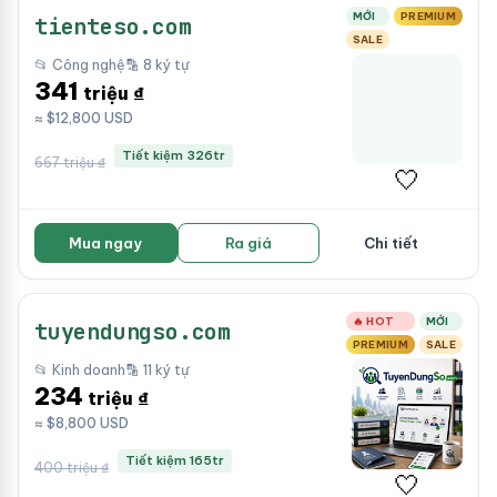
MỚI
PREMIUM
tienteso.com
SALE
📂 Công nghệ
🔡 8 ký tự
341
triệu ₫
≈ $12,800 USD
Tiết kiệm 326tr
667 triệu ₫
🤍
Mua ngay
Ra giá
Chi tiết
🔥 HOT
MỚI
tuyendungso.com
PREMIUM
SALE
📂 Kinh doanh
🔡 11 ký tự
234
triệu ₫
≈ $8,800 USD
Tiết kiệm 165tr
400 triệu ₫
🤍