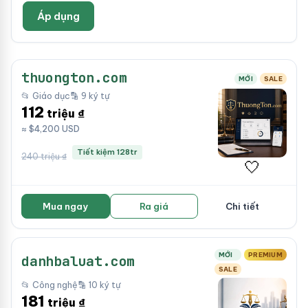
Áp dụng
thuongton.com
MỚI
SALE
📂 Giáo dục
🔡 9 ký tự
112
triệu ₫
≈ $4,200 USD
Tiết kiệm 128tr
240 triệu ₫
🤍
Mua ngay
Ra giá
Chi tiết
MỚI
PREMIUM
danhbaluat.com
SALE
📂 Công nghệ
🔡 10 ký tự
181
triệu ₫