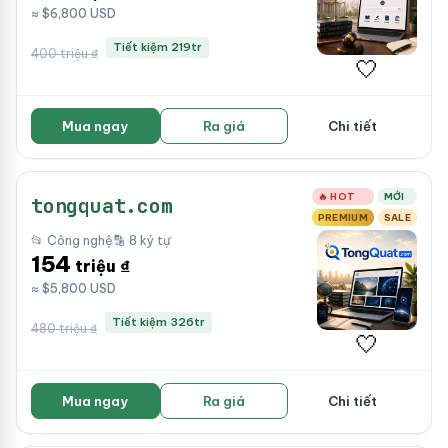
≈ $6,800 USD
Tiết kiệm 219tr
400 triệu ₫
🤍
Mua ngay
Ra giá
Chi tiết
🔥 HOT
MỚI
tongquat.com
PREMIUM
SALE
📂 Công nghệ
🔡 8 ký tự
154
triệu ₫
≈ $5,800 USD
Tiết kiệm 326tr
480 triệu ₫
🤍
Mua ngay
Ra giá
Chi tiết