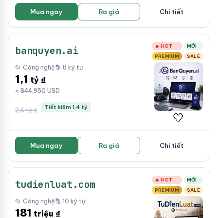
Mua ngay
Ra giá
Chi tiết
🔥 HOT
MỚI
banquyen.ai
PREMIUM
SALE
📂 Công nghệ
🔡 8 ký tự
1,1
tỷ ₫
≈ $44,950 USD
Tiết kiệm 1,4 tỷ
2,6 tỷ ₫
🤍
Mua ngay
Ra giá
Chi tiết
🔥 HOT
MỚI
tudienluat.com
PREMIUM
SALE
📂 Công nghệ
🔡 10 ký tự
181
triệu ₫