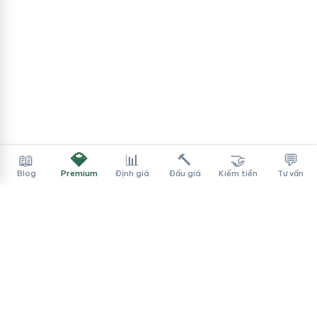
💎
📖
📊
🔨
🤝
💬
Blog
Premium
Định giá
Đấu giá
Kiếm tiền
Tư vấn
Tên Miền Đẳng Cấp
✓
Sàn mua bán tên miền cao cấp cho người Việt
f
▶
♪