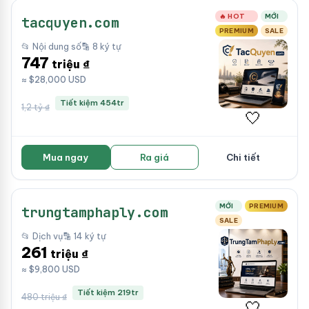
🔥 HOT
MỚI
tacquyen.com
PREMIUM
SALE
📂 Nội dung số
🔡 8 ký tự
747
triệu ₫
≈ $28,000 USD
Tiết kiệm 454tr
1,2 tỷ ₫
🤍
Mua ngay
Ra giá
Chi tiết
MỚI
PREMIUM
trungtamphaply.com
SALE
📂 Dịch vụ
🔡 14 ký tự
261
triệu ₫
≈ $9,800 USD
Tiết kiệm 219tr
480 triệu ₫
🤍