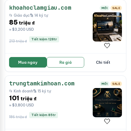
khoahoclamgiau.com
MỚI
SALE
📂 Giáo dục
🔡 14 ký tự
85
triệu ₫
≈ $3,200 USD
Tiết kiệm 128tr
213 triệu ₫
🤍
Mua ngay
Ra giá
Chi tiết
trungtamkimhoan.com
MỚI
SALE
📂 Kinh doanh
🔡 15 ký tự
101
triệu ₫
≈ $3,800 USD
Tiết kiệm 85tr
186 triệu ₫
🤍