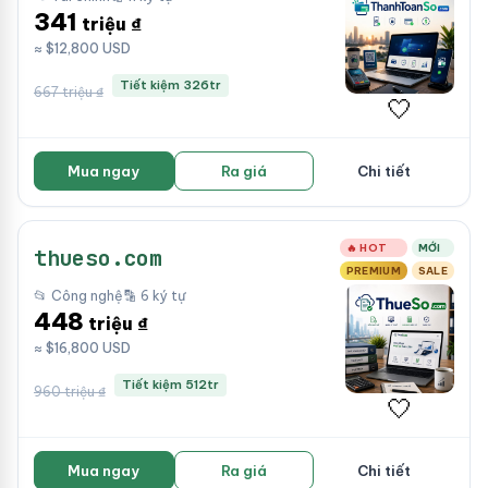
341
triệu ₫
≈ $12,800 USD
Tiết kiệm 326tr
667 triệu ₫
🤍
Mua ngay
Ra giá
Chi tiết
🔥 HOT
MỚI
thueso.com
PREMIUM
SALE
📂 Công nghệ
🔡 6 ký tự
448
triệu ₫
≈ $16,800 USD
Tiết kiệm 512tr
960 triệu ₫
🤍
Mua ngay
Ra giá
Chi tiết