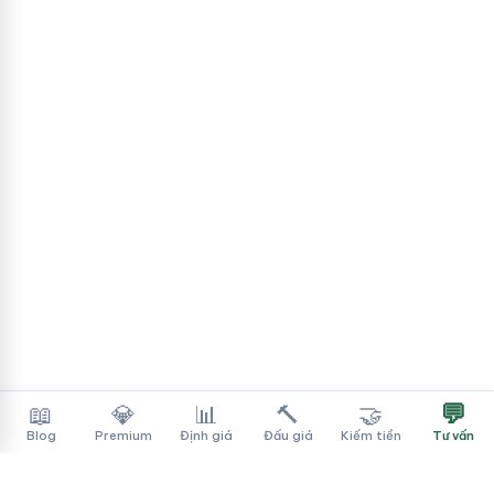
💬
📖
💎
📊
🔨
🤝
Blog
Premium
Định giá
Đấu giá
Kiếm tiền
Tư vấn