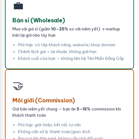
💼
Bán sỉ (Wholesale)
Mua với giá sỉ (giảm
10–25%
so với niêm yết) → markup
bán lại giá nào tùy bạn.
Phù hợp: có tệp khách riêng, website/shop domain
Chênh lệch giá = lợi nhuận, không giới hạn
Khách cuối của bạn — không liên hệ Tên Miền Đẳng Cấp
🤝
Môi giới (Commission)
Giá bán niêm yết chung — bạn ăn
5–15%
commission khi
khách thanh toán.
Phù hợp: giới thiệu, kết nối, tư vấn
Không cần xử lý thanh toán/giao dịch
Payout khi đơn paid, không cần chờ đối soát