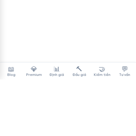
📖
💎
📊
🔨
🤝
💬
Blog
Premium
Định giá
Đấu giá
Kiếm tiền
Tư vấn
Tên Miền Đẳng Cấp
✓
Sàn mua bán tên miền cao cấp cho người Việt
f
▶
♪