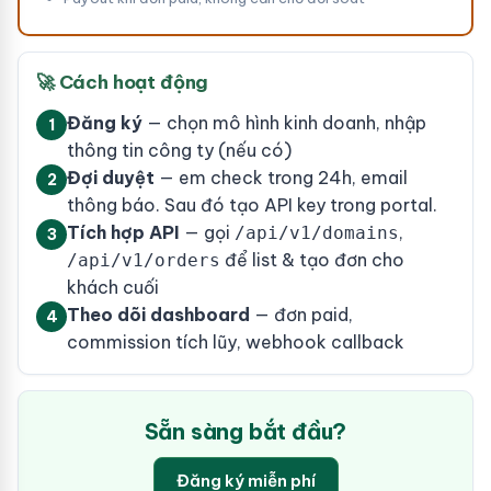
🚀 Cách hoạt động
Đăng ký
— chọn mô hình kinh doanh, nhập
1
thông tin công ty (nếu có)
Đợi duyệt
— em check trong 24h, email
2
thông báo. Sau đó tạo API key trong portal.
Tích hợp API
— gọi
,
/api/v1/domains
3
để list & tạo đơn cho
/api/v1/orders
khách cuối
Theo dõi dashboard
— đơn paid,
4
commission tích lũy, webhook callback
Sẵn sàng bắt đầu?
Đăng ký miễn phí