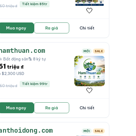
Tiết kiệm 85tr
160 triệu ₫
🤍
Mua ngay
Ra giá
Chi tiết
hamthuan.com
MỚI
SALE
📂 Bất động sản
🔡 8 ký tự
61
triệu ₫
≈ $2,300 USD
Tiết kiệm 99tr
160 triệu ₫
🤍
Mua ngay
Ra giá
Chi tiết
anthoidong.com
MỚI
SALE