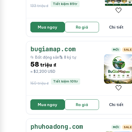
Tiết kiệm 85tr
133 triệu ₫
🤍
Mua ngay
Ra giá
Chi tiết
bugiamap.com
MỚI
SALE
📂 Bất động sản
🔡 8 ký tự
58
triệu ₫
≈ $2,200 USD
Tiết kiệm 101tr
160 triệu ₫
🤍
Mua ngay
Ra giá
Chi tiết
phuhoadong.com
MỚI
SALE