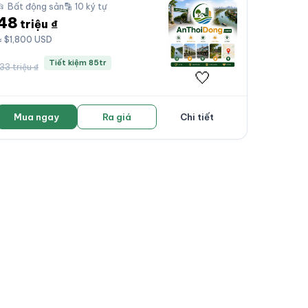
📂 Bất động sản
🔡 10 ký tự
48
triệu ₫
≈ $1,800 USD
Tiết kiệm 85tr
133 triệu ₫
🤍
Mua ngay
Ra giá
Chi tiết