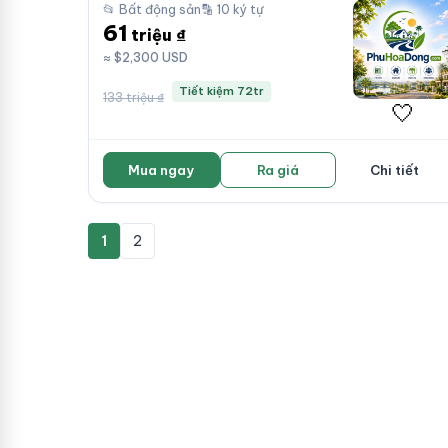
📂 Bất động sản
🔡 10 ký tự
61
triệu ₫
≈ $2,300 USD
Tiết kiệm 72tr
133 triệu ₫
🤍
Mua ngay
Ra giá
Chi tiết
1
2