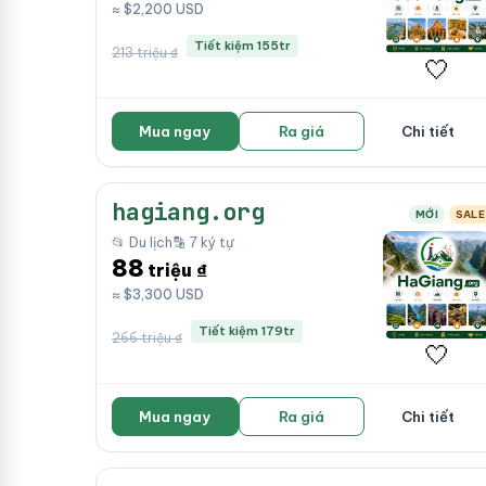
≈ $2,200 USD
Tiết kiệm 155tr
213 triệu ₫
🤍
Mua ngay
Ra giá
Chi tiết
hagiang.org
MỚI
SALE
📂 Du lịch
🔡 7 ký tự
88
triệu ₫
≈ $3,300 USD
Tiết kiệm 179tr
266 triệu ₫
🤍
Mua ngay
Ra giá
Chi tiết