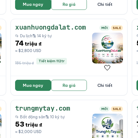
Mua ngay
Ra giá
Chi tiết
xuanhuongdalat.com
MỚI
SALE
📂 Du lịch
🔡 14 ký tự
74
triệu ₫
≈ $2,800 USD
Tiết kiệm 112tr
186 triệu ₫
🤍
Mua ngay
Ra giá
Chi tiết
trungmytay.com
MỚI
SALE
📂 Bất động sản
🔡 10 ký tự
53
triệu ₫
≈ $2,000 USD