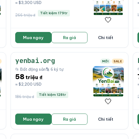
≈ $3,300 USD
Tiết kiệm 179tr
266 triệu ₫
🤍
Mua ngay
Ra giá
Chi tiết
yenbai.org
MỚI
SALE
📂 Bất động sản
🔡 6 ký tự
58
triệu ₫
≈ $2,200 USD
Tiết kiệm 128tr
186 triệu ₫
🤍
Mua ngay
Ra giá
Chi tiết