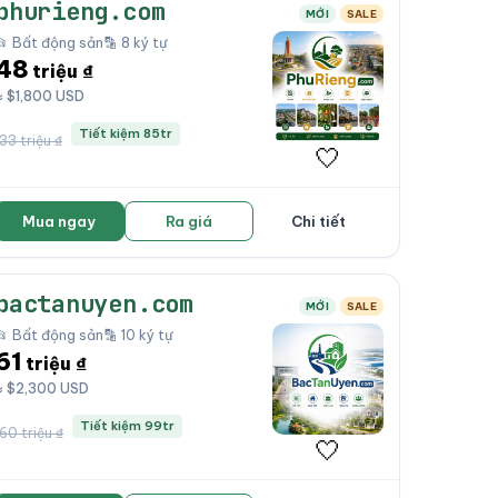
phurieng.com
MỚI
SALE
📂 Bất động sản
🔡 8 ký tự
48
triệu ₫
≈ $1,800 USD
Tiết kiệm 85tr
133 triệu ₫
🤍
Mua ngay
Ra giá
Chi tiết
bactanuyen.com
MỚI
SALE
📂 Bất động sản
🔡 10 ký tự
61
triệu ₫
≈ $2,300 USD
Tiết kiệm 99tr
160 triệu ₫
🤍