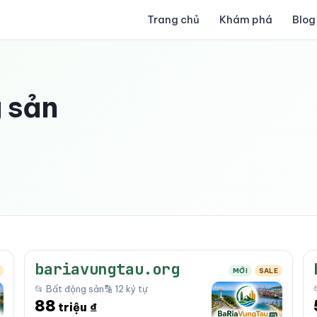
Trang chủ
Khám phá
Blog
 sản
bariavungtau.org
MỚI
SALE
📂 Bất động sản
🔡 12 ký tự
88
triệu ₫