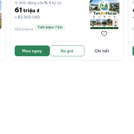
📂 Bất động sản
🔡 8 ký tự
61
triệu ₫
≈ $2,300 USD
Tiết kiệm 72tr
133 triệu ₫
🤍
Mua ngay
Ra giá
Chi tiết