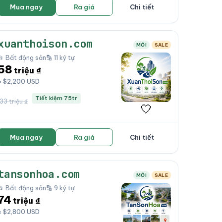
Mua ngay
Ra giá
Chi tiết
xuanthoison.com
MỚI
SALE
📂 Bất động sản
🔡 11 ký tự
58
triệu ₫
≈ $2,200 USD
Tiết kiệm 75tr
133 triệu ₫
🤍
Mua ngay
Ra giá
Chi tiết
tansonhoa.com
MỚI
SALE
📂 Bất động sản
🔡 9 ký tự
74
triệu ₫
≈ $2,800 USD