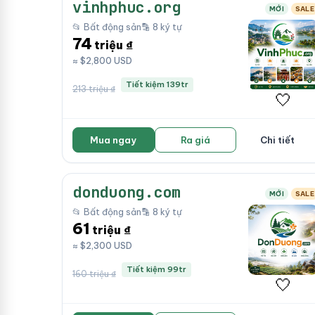
vinhphuc.org
MỚI
SALE
📂 Bất động sản
🔡 8 ký tự
74
triệu ₫
≈ $2,800 USD
Tiết kiệm 139tr
213 triệu ₫
🤍
Mua ngay
Ra giá
Chi tiết
donduong.com
MỚI
SALE
📂 Bất động sản
🔡 8 ký tự
61
triệu ₫
≈ $2,300 USD
Tiết kiệm 99tr
160 triệu ₫
🤍