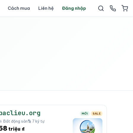
Cách mua
Liên hệ
Đăng nhập
baclieu.org
MỚI
SALE
📂 Bất động sản
🔡 7 ký tự
58
triệu ₫