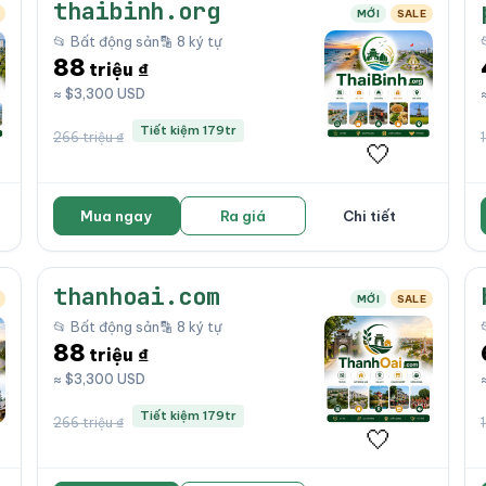
thaibinh.org
MỚI
SALE
📂 Bất động sản
🔡 8 ký tự
88
triệu ₫
≈ $3,300 USD
Tiết kiệm 179tr
266 triệu ₫
🤍
Mua ngay
Ra giá
Chi tiết
thanhoai.com
MỚI
SALE
📂 Bất động sản
🔡 8 ký tự
88
triệu ₫
≈ $3,300 USD
Tiết kiệm 179tr
266 triệu ₫
🤍