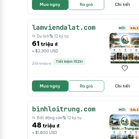
Mua ngay
Ra giá
Chi tiết
lamviendalat.com
MỚI
SALE
📂 Du lịch
🔡 12 ký tự
61
triệu ₫
≈ $2,300 USD
Tiết kiệm 152tr
213 triệu ₫
🤍
Mua ngay
Ra giá
Chi tiết
binhloitrung.com
MỚI
SALE
📂 Bất động sản
🔡 12 ký tự
48
triệu ₫
≈ $1,800 USD