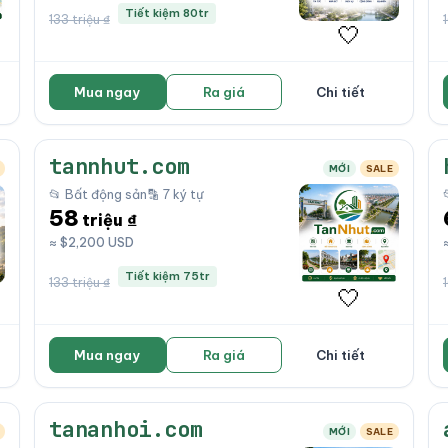
Tiết kiệm 80tr
133 triệu ₫
🤍
Mua ngay
Ra giá
Chi tiết
tannhut.com
MỚI
SALE
📂 Bất động sản
🔡 7 ký tự
58
triệu ₫
≈ $2,200 USD
Tiết kiệm 75tr
133 triệu ₫
🤍
Mua ngay
Ra giá
Chi tiết
tananhoi.com
MỚI
SALE