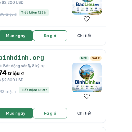
≈ $2,200 USD
Tiết kiệm 128tr
186 triệu ₫
🤍
Mua ngay
Ra giá
Chi tiết
binhdinh.org
MỚI
SALE
📂 Bất động sản
🔡 8 ký tự
74
triệu ₫
≈ $2,800 USD
Tiết kiệm 139tr
213 triệu ₫
🤍
Mua ngay
Ra giá
Chi tiết