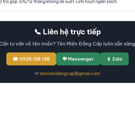
 trả góp 3/6/12 tháng không lãi suất. Linh hoạt ngân sách.
📞 Liên hệ trực tiếp
Cần tư vấn về tên miền? Tên Miền Đẳng Cấp luôn sẵn sàng
☎ 0926.138.138
💬 Messenger
📱 Zalo
✉
tenmiendangcap@gmail.com