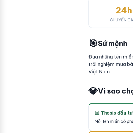
24h
CHUYỂN GI
🎯
Sứ mệnh
Đưa những tên miền
trải nghiệm mua bá
Việt Nam.
💎
Vì sao ch
📊 Thesis đầu tư 
Mỗi tên miền có phân