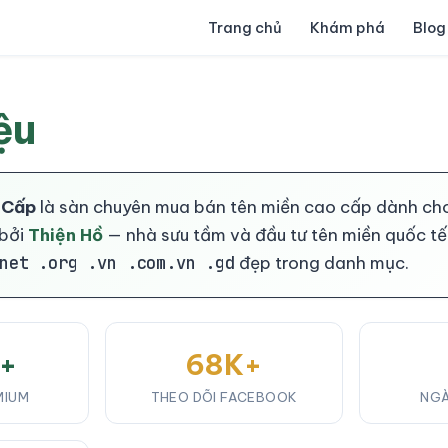
Trang chủ
Khám phá
Blog
ệu
 Cấp
là sàn chuyên mua bán tên miền cao cấp dành cho 
 bởi
Thiện Hồ
— nhà sưu tầm và đầu tư tên miền quốc tế
net .org .vn .com.vn .gd
đẹp trong danh mục.
0+
68K+
MIUM
THEO DÕI FACEBOOK
NGÀ