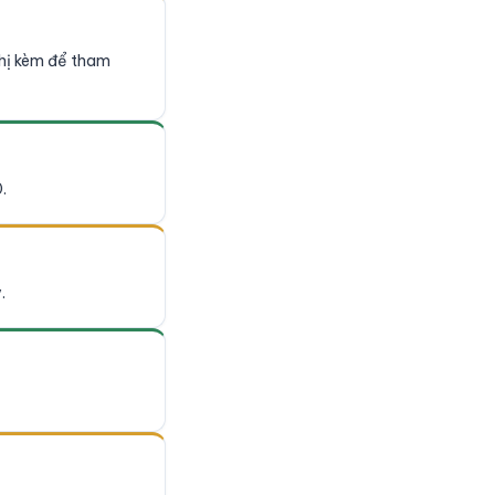
thị kèm để tham
.
.