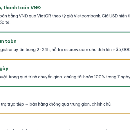
h, thanh toán VNĐ
oán bằng VNĐ qua VietQR theo tỷ giá Vietcombank. Giá USD hiển 
ốc tế.
an toàn
gistrar uy tín trong 2-24h, hỗ trợ escrow.com cho đơn lớn > $5,000
ngày
huật trong quá trình chuyển giao, chúng tôi hoàn 100% trong 7 ngày
trợ trực tiếp — bán hàng không qua trung gian, chính chủ.