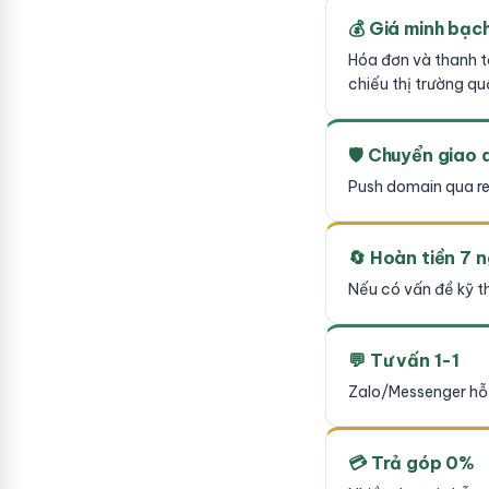
💰 Giá minh bạc
Hóa đơn và thanh t
chiếu thị trường qu
🛡 Chuyển giao 
Push domain qua re
🔄 Hoàn tiền 7 
Nếu có vấn đề kỹ t
💬 Tư vấn 1-1
Zalo/Messenger hỗ 
💳 Trả góp 0%