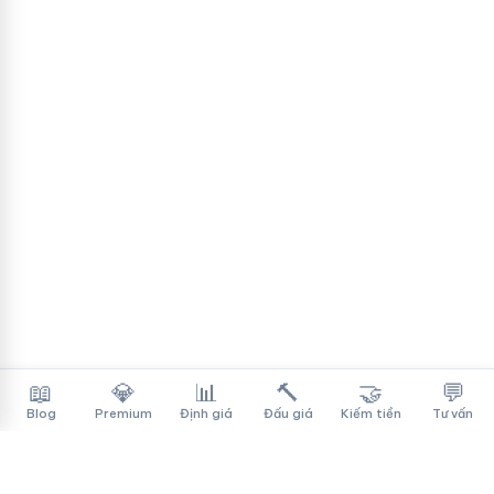
📖
💎
📊
🔨
🤝
💬
Blog
Premium
Định giá
Đấu giá
Kiếm tiền
Tư vấn