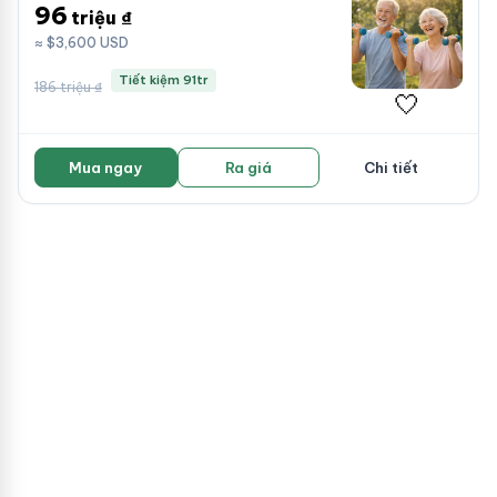
96
triệu ₫
≈ $3,600 USD
Tiết kiệm 91tr
186 triệu ₫
🤍
Mua ngay
Ra giá
Chi tiết