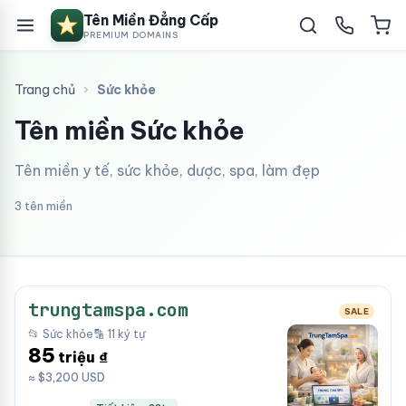
Tên Miền Đẳng Cấp
PREMIUM DOMAINS
Trang chủ
›
Sức khỏe
Tên miền Sức khỏe
Tên miền y tế, sức khỏe, dược, spa, làm đẹp
3 tên miền
trungtamspa.com
SALE
📂 Sức khỏe
🔡 11 ký tự
85
triệu ₫
≈ $3,200 USD