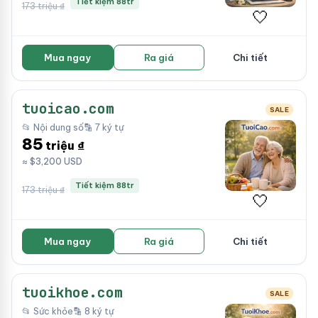
Tiết kiệm 88tr
173 triệu ₫
🤍
Mua ngay
Ra giá
Chi tiết
tuoicao.com
SALE
📂 Nội dung số
🔡 7 ký tự
85
triệu ₫
≈ $3,200 USD
Tiết kiệm 88tr
173 triệu ₫
🤍
Mua ngay
Ra giá
Chi tiết
tuoikhoe.com
SALE
📂 Sức khỏe
🔡 8 ký tự