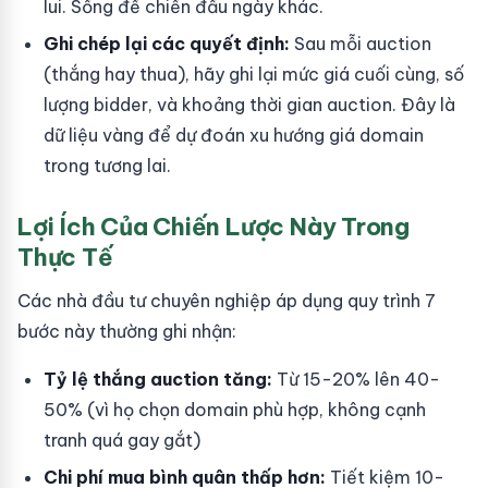
lui. Sống để chiến đấu ngày khác.
Ghi chép lại các quyết định:
Sau mỗi auction
(thắng hay thua), hãy ghi lại mức giá cuối cùng, số
lượng bidder, và khoảng thời gian auction. Đây là
dữ liệu vàng để dự đoán xu hướng giá domain
trong tương lai.
Lợi Ích Của Chiến Lược Này Trong
Thực Tế
Các nhà đầu tư chuyên nghiệp áp dụng quy trình 7
bước này thường ghi nhận:
Tỷ lệ thắng auction tăng:
Từ 15-20% lên 40-
50% (vì họ chọn domain phù hợp, không cạnh
tranh quá gay gắt)
Chi phí mua bình quân thấp hơn:
Tiết kiệm 10-