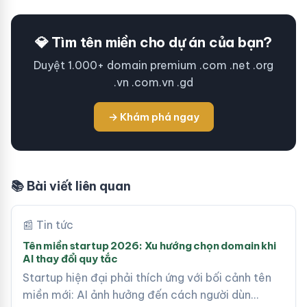
💎 Tìm tên miền cho dự án của bạn?
Duyệt 1.000+ domain premium .com .net .org
.vn .com.vn .gd
→ Khám phá ngay
📚 Bài viết liên quan
📰 Tin tức
Tên miền startup 2026: Xu hướng chọn domain khi
AI thay đổi quy tắc
Startup hiện đại phải thích ứng với bối cảnh tên
miền mới: AI ảnh hưởng đến cách người dùn…