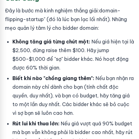
Đây là bước mà kinh nghiệm thắng giải:domain-
flipping-startup" (đó là lúc bạn lạc lối nhất). Những
mẹo quản lý tâm lý cho bidder domain:
Không tăng giá từng chút một:
Nếu giá hiện tại là
$2,500, đừng raise thêm $100. Hãy jump
$500-$1,000 để "sợ" bidder khác. Nó hoạt động
được 60% thời gian.
Biết khi nào "chồng giang thêm":
Nếu bạn nhận ra
domain này chỉ dành cho bạn (tính chất độc
quyền, duy nhất), và bạn có budget, hãy tăng giá
to một lần duy nhất. Các bidder khác sẽ bỏ cuộc
vì sợ bạn sẽ luôn cao hơn.
Rút lui khi thua lớn:
Nếu giá vượt quá 90% budget
mà bạn vẫn không phải là bidder cao nhất, hãy rút