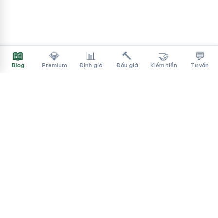
📖
💎
📊
🔨
🤝
💬
Blog
Premium
Định giá
Đấu giá
Kiếm tiền
Tư vấn
Tên Miền Đẳng Cấp
✓
Sàn mua bán tên miền cao cấp cho người Việt
f
▶
♪
Dịch vụ
Tìm tên miền