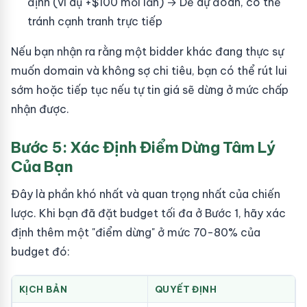
định (ví dụ +$100 mỗi lần) → Dễ dự đoán, có thể
tránh cạnh tranh trực tiếp
Nếu bạn nhận ra rằng một bidder khác đang thực sự
muốn domain và không sợ chi tiêu, bạn có thể rút lui
sớm hoặc tiếp tục nếu tự tin giá sẽ dừng ở mức chấp
nhận được.
Bước 5: Xác Định Điểm Dừng Tâm Lý
Của Bạn
Đây là phần khó nhất và quan trọng nhất của chiến
lược. Khi bạn đã đặt budget tối đa ở Bước 1, hãy xác
định thêm một "điểm dừng" ở mức 70-80% của
budget đó:
KỊCH BẢN
QUYẾT ĐỊNH