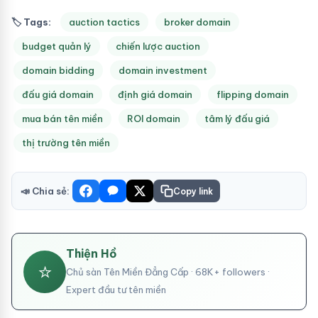
🏷 Tags:
auction tactics
broker domain
budget quản lý
chiến lược auction
domain bidding
domain investment
đấu giá domain
định giá domain
flipping domain
mua bán tên miền
ROI domain
tâm lý đấu giá
thị trường tên miền
📣 Chia sẻ:
Copy link
Thiện Hồ
⭐
Chủ sàn Tên Miền Đẳng Cấp · 68K+ followers ·
Expert đầu tư tên miền