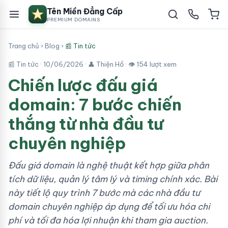
Tên Miền Đẳng Cấp
PREMIUM DOMAINS
Trang chủ
›
Blog
›
📰 Tin tức
📰 Tin tức ·
10/06/2026
· 👤 Thiện Hồ · 👁 154 lượt xem
Chiến lược đấu giá
domain: 7 bước chiến
thắng từ nhà đầu tư
chuyên nghiệp
Đấu giá domain là nghệ thuật kết hợp giữa phân
tích dữ liệu, quản lý tâm lý và timing chính xác. Bài
này tiết lộ quy trình 7 bước mà các nhà đầu tư
domain chuyên nghiệp áp dụng để tối ưu hóa chi
phí và tối đa hóa lợi nhuận khi tham gia auction.