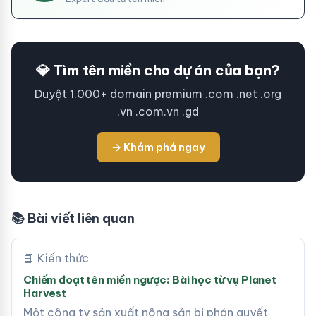
💎 Tìm tên miền cho dự án của bạn?
Duyệt 1.000+ domain premium .com .net .org
.vn .com.vn .gd
→ Khám phá ngay
📚 Bài viết liên quan
📘 Kiến thức
Chiếm đoạt tên miền ngược: Bài học từ vụ Planet
Harvest
Một công ty sản xuất nông sản bị phán quyết