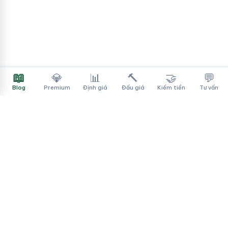
📖
💎
📊
🔨
🤝
💬
Blog
Premium
Định giá
Đấu giá
Kiếm tiền
Tư vấn
Tên Miền Đẳng Cấp
✓
Sàn mua bán tên miền cao cấp cho người Việt
f
▶
♪
Dịch vụ