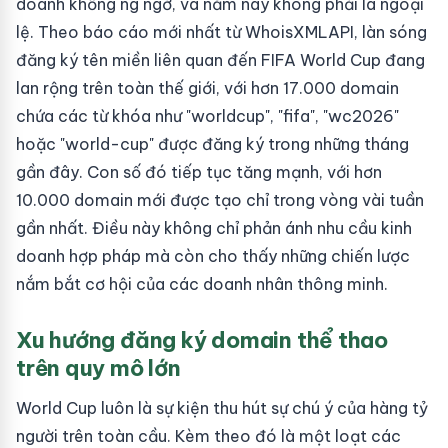
doanh khồng ng ngờ, và năm nay không phải là ngoại
lệ. Theo báo cáo mới nhất từ WhoisXMLAPI, làn sóng
đăng ký tên miền liên quan đến FIFA World Cup đang
lan rộng trên toàn thế giới, với hơn 17.000 domain
chứa các từ khóa như "worldcup", "fifa", "wc2026"
hoặc "world-cup" được đăng ký trong những tháng
gần đây. Con số đó tiếp tục tăng mạnh, với hơn
10.000 domain mới được tạo chỉ trong vòng vài tuần
gần nhất. Điều này không chỉ phản ánh nhu cầu kinh
doanh hợp pháp mà còn cho thấy những chiến lược
nắm bắt cơ hội của các doanh nhân thông minh.
Xu hướng đăng ký domain thể thao
trên quy mô lớn
World Cup luôn là sự kiện thu hút sự chú ý của hàng tỷ
người trên toàn cầu. Kèm theo đó là một loạt các