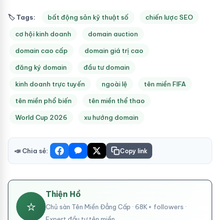
🏷 Tags:
bất động sản kỹ thuật số
chiến lược SEO
cơ hội kinh doanh
domain auction
domain cao cấp
domain giá trị cao
đăng ký domain
đầu tư domain
kinh doanh trực tuyến
ngoài lệ
tên miền FIFA
tên miền phổ biến
tên miền thể thao
World Cup 2026
xu hướng domain
📣 Chia sẻ:
Copy link
Thiện Hồ
⭐
Chủ sàn Tên Miền Đẳng Cấp · 68K+ followers ·
Expert đầu tư tên miền