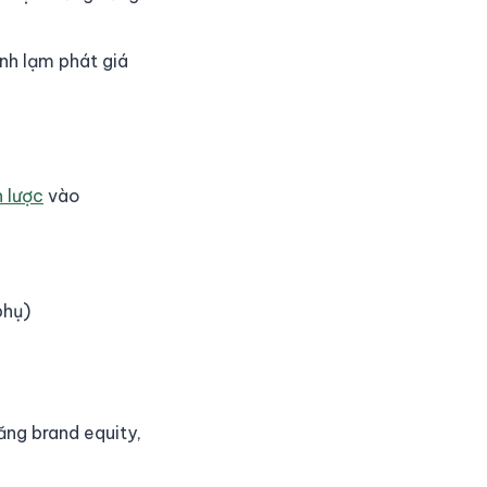
nh lạm phát giá
n lược
vào
phụ)
ăng brand equity,