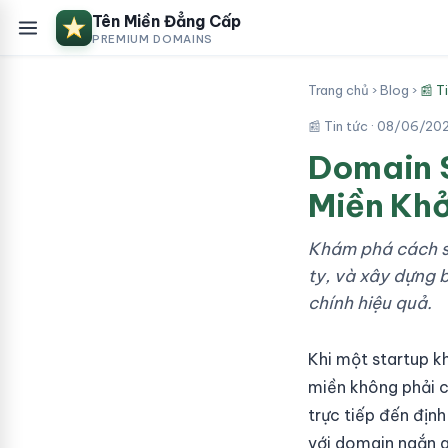
Tên Miền Đẳng Cấp
PREMIUM DOMAINS
Trang chủ
›
Blog
›
📰 T
📰 Tin tức ·
08/06/20
Domain S
Miền Khở
Khám phá cách st
ty, và xây dựng b
chính hiệu quả.
Khi một startup kh
miền không phải ch
trực tiếp đến định
với domain ngắn g