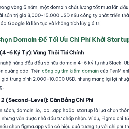
 trong vòng 5 năm, một domain chất lượng tốt mua lần đầu
tài sản trị giá 8,000-15,000 USD nếu công ty phát triển t
cáo Google là liên tục và không tích lũy giá trị.
họn Domain Để Tối Ưu Chi Phí Khởi Startu
(4-6 Ký Tự): Vàng Thỏi Tài Chính
nghệ hàng đầu đều sở hữu domain 4-6 ký tự như Slack, Ube
iền quảng cáo. Trên
công cụ tìm kiếm domain
của TenMien
 giá trung bình 2,000-10,000 USD, nhưng mang lại lợi nhu
g.
 2 (Second-Level): Cân Bằng Chi Phí
 sách, domain .io, .co, .app hoặc .startup là lựa chọn thô
nhưng vẫn được nhà đầu tư chấp nhận. Ví dụ, Figma chi 1
ếu chọn figma.app vẫn có hiệu quả tương tự với chi phí th