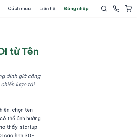
Cách mua
Liên hệ
Đăng nhập
I từ Tên
ng định giá công
chiến lược tài
hiên, chọn tên
c có thể ảnh hưởng
cho thấy, startup
OI cao hơn 30-