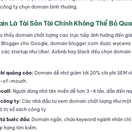
công ty chọn domain bình thường.
in Là Tài Sản Tài Chính Không Thể Bỏ Qua
o thấy domain chất lượng cao trực tiếp ảnh hưởng đến giá t
n Blogger cho Google, domain blogger.com được wycena 
, các startup như Uber, Airbnb hay Slack đều chọn domain 
phí quảng cáo:
Domain dễ nhớ giảm tới 20% chi phí SEM vì 
rd-of-mouth.
call:
Người dùng nhớ tên miền dễ hơn 3-4 lần, dẫn đến rep
 công ty:
Các nhà đầu tư xem domain chất lượng như một t
á trị sổ sách công ty.
 từ bước đầu:
Domain ngắn, chứa keyword ngành nhân chỉ 
ếp hạng tìm kiếm.