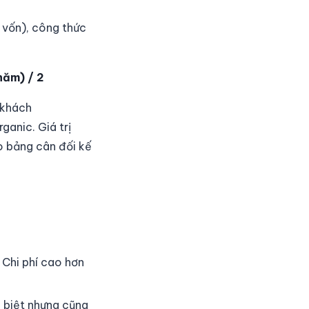
 vốn), công thức
năm) / 2
 khách
ganic. Giá trị
ào bảng cân đối kế
Chi phí cao hơn
 biệt nhưng cũng