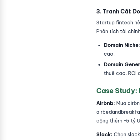
3. Tranh Cãi: D
Startup fintech nê
Phân tích tài chín
Domain Niche:
cao.
Domain Gener
thuê cao. ROI 
Case Study: 
Airbnb:
Mua airbnb
airbedandbreakfa
cộng thêm ~5 tỷ U
Slack:
Chọn slack.