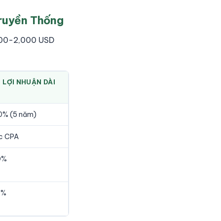
Truyền Thống
 500-2,000 USD
 LỢI NHUẬN DÀI
% (5 năm)
c CPA
0%
0%