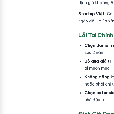
định giá khoảng 5
Startup Việt:
Các 
ngày đầu, giúp xâ
Lỗi Tài Chín
Chọn domain q
sau 2 năm.
Bỏ qua giá trị
ai muốn mua.
Không đăng k
hoặc phải chi t
Chọn extensio
nhà đầu tư.