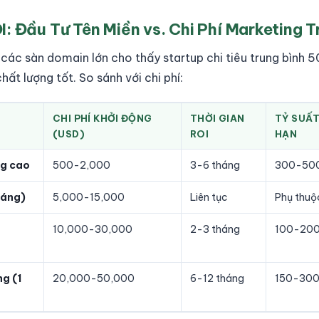
I: Đầu Tư Tên Miền vs. Chi Phí Marketing 
 các sàn domain lớn cho thấy startup chi tiêu trung bình
ất lượng tốt. So sánh với chi phí:
CHI PHÍ KHỞI ĐỘNG
THỜI GIAN
TỶ SUẤT
(USD)
ROI
HẠN
ng cao
500-2,000
3-6 tháng
300-500
háng)
5,000-15,000
Liên tục
Phụ thuộ
10,000-30,000
2-3 tháng
100-20
g (1
20,000-50,000
6-12 tháng
150-30