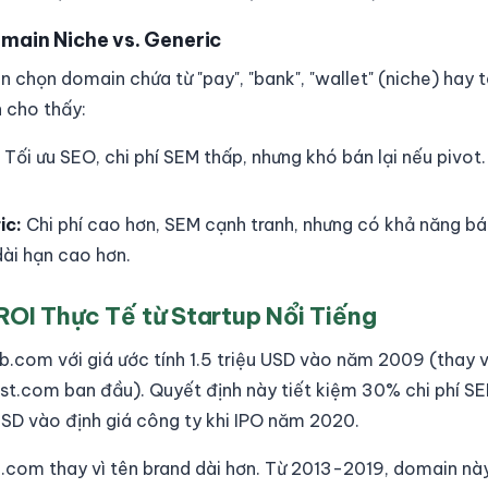
omain Niche vs. Generic
n chọn domain chứa từ "pay", "bank", "wallet" (niche) hay 
h cho thấy:
Tối ưu SEO, chi phí SEM thấp, nhưng khó bán lại nếu pivot
ic:
Chi phí cao hơn, SEM cạnh tranh, nhưng có khả năng bá
dài hạn cao hơn.
ROI Thực Tế từ Startup Nổi Tiếng
.com với giá ước tính 1.5 triệu USD vào năm 2009 (thay v
st.com ban đầu). Quyết định này tiết kiệm 30% chi phí S
SD vào định giá công ty khi IPO năm 2020.
com thay vì tên brand dài hơn. Từ 2013-2019, domain này 