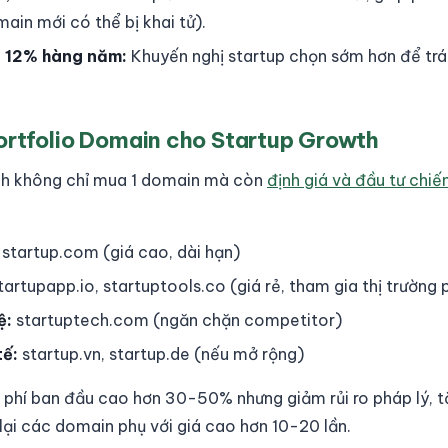
main mới có thể bị khai tử).
g 12% hàng năm:
Khuyến nghị startup chọn sớm hơn để trá
ortfolio Domain cho Startup Growth
nh không chỉ mua 1 domain mà còn
định giá và đầu tư chiế
startup.com (giá cao, dài hạn)
tartupapp.io, startuptools.co (giá rẻ, tham gia thị trường 
ệ:
startuptech.com (ngăn chặn competitor)
tế:
startup.vn, startup.de (nếu mở rộng)
i phí ban đầu cao hơn 30-50% nhưng giảm rủi ro pháp lý, t
 lại các domain phụ với giá cao hơn 10-20 lần.