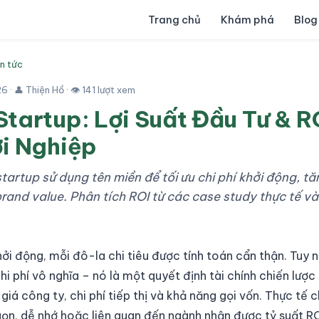
Trang chủ
Khám phá
Blog
in tức
26
· 👤 Thiện Hồ · 👁 141 lượt xem
tartup: Lợi Suất Đầu Tư & RO
i Nghiệp
artup sử dụng tên miền để tối ưu chi phí khởi động, tă
rand value. Phân tích ROI từ các case study thực tế và 
ởi động, mỗi đô-la chi tiêu được tính toán cẩn thận. Tuy n
i phí vô nghĩa – nó là một quyết định tài chính chiến lượ
 giá công ty, chi phí tiếp thị và khả năng gọi vốn. Thực tế 
ọn, dễ nhớ hoặc liên quan đến ngành nhận được tỷ suất R