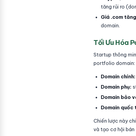
tăng rủi ro (do
Giá .com tăn
domain.
Tối Ưu Hóa P
Startup thông mi
portfolio domain:
Domain chính:
Domain phụ:
s
Domain bảo v
Domain quốc 
Chiến lược này ch
và tạo cơ hội bán