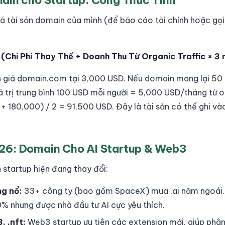
ain cho Startup: Công Thức Tính
giá tài sản domain của mình (để báo cáo tài chính hoặc gọi
 (Chi Phí Thay Thế + Doanh Thu Từ Organic Traffic × 3 
nh giá domain.com tại 3,000 USD. Nếu domain mang lại 50
 trị trung bình 100 USD mỗi người = 5,000 USD/tháng từ or
0 + 180,000) / 2 = 91,500 USD. Đây là tài sản có thể ghi v
26: Domain Cho AI Startup & Web3
 startup hiện đang thay đổi:
ng nổ:
33+ công ty (bao gồm SpaceX) mua .ai năm ngoái. 
 nhưng được nhà đầu tư AI cực yêu thích.
, .nft:
Web3 startup ưu tiên các extension mới, giúp phân