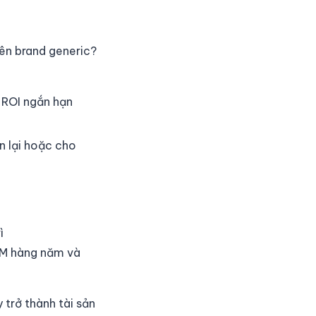
tên brand generic?
. ROI ngắn hạn
n lại hoặc cho
ì
EM hàng năm và
trở thành tài sản