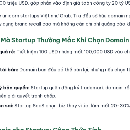
00 triệu USD, góp phần vào định giá toàn công ty 20 tỷ US
unicorn startups Việt như Grab, Tiki đều sở hữu domain n
y dựng brand recall cao mà không cần chi phí quảng cáo k
h Mà Startup Thường Mắc Khi Chọn Domain
uá rẻ:
Tiết kiệm 100 USD nhưng mất 100,000 USD vào chi
 tái bán:
Domain ban đầu có thể bán lại, nhưng nếu chọn t
ý bản quyền:
Startup quên đăng ký trademark domain, rồi
iền giải quyết tranh chấp.
n sai:
Startup SaaS chọn .biz thay vì .io, làm mất 20-30% 