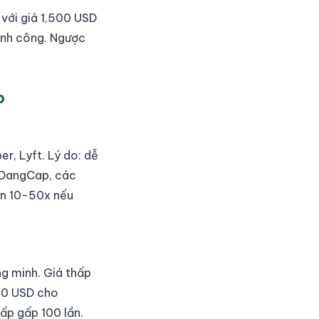
 với giá 1,500 USD
hành công. Ngược
p
r, Lyft. Lý do: dễ
DangCap, các
ận 10-50x nếu
ng minh. Giá thấp
50 USD cho
ấp gấp 100 lần.