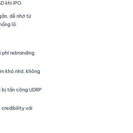
D khi IPO.
gắn, dễ nhớ từ
hổng lồ.
 phí rebranding
ên khó nhớ, không
 bị tấn công UDRP
credibility với