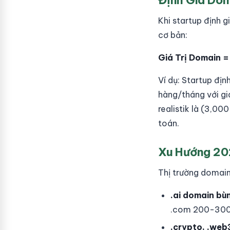
Định Giá Dom
Khi startup định 
cơ bản:
Giá Trị Domain =
Ví dụ: Startup đị
hàng/tháng với giá
realistik là (3,00
toán.
Xu Hướng 20
Thị trường domain
.ai domain bù
.com 200-300%
.crypto, .web3