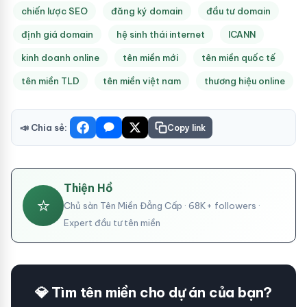
chiến lược SEO
đăng ký domain
đầu tư domain
định giá domain
hệ sinh thái internet
ICANN
kinh doanh online
tên miền mới
tên miền quốc tế
tên miền TLD
tên miền việt nam
thương hiệu online
📣 Chia sẻ:
Copy link
Thiện Hồ
⭐
Chủ sàn Tên Miền Đẳng Cấp · 68K+ followers ·
Expert đầu tư tên miền
💎 Tìm tên miền cho dự án của bạn?