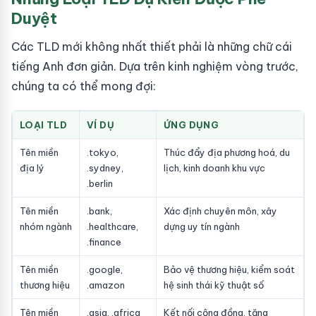
Duyệt
Các TLD mới không nhất thiết phải là những chữ cái
tiếng Anh đơn giản. Dựa trên kinh nghiệm vòng trước,
chúng ta có thể mong đợi:
LOẠI TLD
VÍ DỤ
ỨNG DỤNG
Tên miền
.tokyo,
Thúc đẩy địa phương hoá, du
địa lý
.sydney,
lịch, kinh doanh khu vực
.berlin
Tên miền
.bank,
Xác định chuyên môn, xây
nhóm ngành
.healthcare,
dựng uy tín ngành
.finance
Tên miền
.google,
Bảo vệ thương hiệu, kiểm soát
thương hiệu
.amazon
hệ sinh thái kỹ thuật số
Tên miền
.asia, .africa
Kết nối cộng đồng, tăng