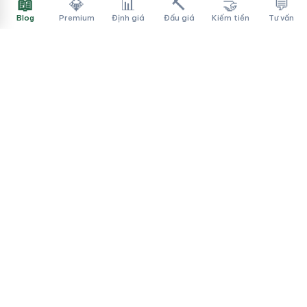
📖
💎
📊
🔨
🤝
💬
Blog
Premium
Định giá
Đấu giá
Kiếm tiền
Tư vấn
Tên Miền Đẳng Cấp
✓
Sàn mua bán tên miền cao cấp cho người Việt
f
▶
♪
Dịch vụ
Tìm tên miền
Theo ngành
Cách mua
Thanh toán
Chuyển giao