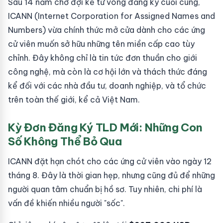
Sau 14 năm chờ đợi kể từ vòng đăng ký cuối cùng,
ICANN (Internet Corporation for Assigned Names and
Numbers) vừa chính thức mở cửa dành cho các ứng
cử viên muốn sở hữu những tên miền cấp cao tùy
chỉnh. Đây không chỉ là tin tức đơn thuần cho giới
công nghệ, mà còn là cơ hội lớn và thách thức đáng
kể đối với các nhà đầu tư, doanh nghiệp, và tổ chức
trên toàn thế giới, kể cả Việt Nam.
Kỳ Đơn Đăng Ký TLD Mới: Những Con
Số Không Thể Bỏ Qua
ICANN đặt hạn chót cho các ứng cử viên vào ngày 12
tháng 8. Đây là thời gian hẹp, nhưng cũng đủ để những
người quan tâm chuẩn bị hồ sơ. Tuy nhiên, chi phí là
vấn đề khiến nhiều người "sốc".