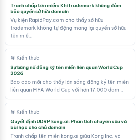
Tranh chấp tên miền: Khi trademark không đảm
bảo quyền sở hữu domain
Vụ kiện RapidPay.com cho thấy sở hữu
trademark không tự động mang lại quyền sở hữu
tên miề…
📘 Kiến thức
Sự bùng nổ đăng ký tên miền liên quan World Cup
2026
Báo cáo mới cho thấy làn sóng đăng ký tên miền
liên quan FIFA World Cup với hơn 17.000 dom…
📘 Kiến thức
Quyết định UDRP kong.ai: Phân tích chuyên sâu và
bài học cho chủ domain
Tranh chấp tên miền kong.ai giữa Kong Inc. và