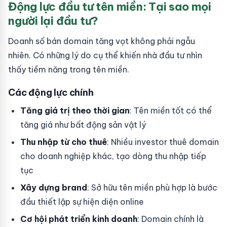
Động lực đầu tư tên miền: Tại sao mọi
người lại đầu tư?
Doanh số bán domain tăng vọt không phải ngẫu
nhiên. Có những lý do cụ thể khiến nhà đầu tư nhìn
thấy tiềm năng trong tên miền.
Các động lực chính
Tăng giá trị theo thời gian
: Tên miền tốt có thể
tăng giá như bất động sản vật lý
Thu nhập từ cho thuê
: Nhiều investor thuê domain
cho doanh nghiệp khác, tạo dòng thu nhập tiếp
tục
Xây dựng brand
: Sở hữu tên miền phù hợp là bước
đầu thiết lập sự hiện diện online
Cơ hội phát triển kinh doanh
: Domain chính là