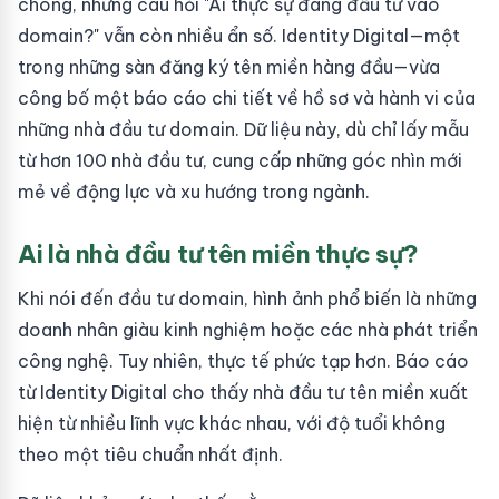
chóng, nhưng câu hỏi "Ai thực sự đang đầu tư vào
domain?" vẫn còn nhiều ẩn số. Identity Digital—một
trong những sàn đăng ký tên miền hàng đầu—vừa
công bố một báo cáo chi tiết về hồ sơ và hành vi của
những nhà đầu tư domain. Dữ liệu này, dù chỉ lấy mẫu
từ hơn 100 nhà đầu tư, cung cấp những góc nhìn mới
mẻ về động lực và xu hướng trong ngành.
Ai là nhà đầu tư tên miền thực sự?
Khi nói đến đầu tư domain, hình ảnh phổ biến là những
doanh nhân giàu kinh nghiệm hoặc các nhà phát triển
công nghệ. Tuy nhiên, thực tế phức tạp hơn. Báo cáo
từ Identity Digital cho thấy nhà đầu tư tên miền xuất
hiện từ nhiều lĩnh vực khác nhau, với độ tuổi không
theo một tiêu chuẩn nhất định.