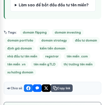
Làm sao để bắt đầu đầu tư tên miền?
🏷 Tags:
domain flipping
domain investing
domain portfolio
domain strategy
đầu tư domain
định giá domain
kiếm tiền domain
nhà đầu tư tên miền
registrar
tên miền .com
tên miền .vn
tên miền gTLD
thị trường tên miền
xu hướng domain
📣 Chia sẻ:
Copy link