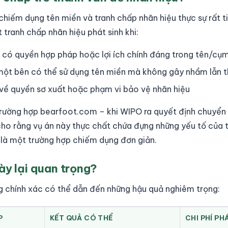
 chiếm dụng tên miền và tranh chấp nhãn hiệu thực sự rất t
 tranh chấp nhãn hiệu phát sinh khi:
 có quyền hợp pháp hoặc lợi ích chính đáng trong tên/cụm
 một bên có thể sử dụng tên miền mà không gây nhầm lẫn 
về quyền sơ xuất hoặc phạm vi bảo vệ nhãn hiệu
à trường hợp bearfoot.com – khi WIPO ra quyết định chuyển
cho rằng vụ án này thực chất chứa đựng những yếu tố của 
 là một trường hợp chiếm dụng đơn giản.
ày lại quan trọng?
g chính xác có thể dẫn đến những hậu quả nghiêm trọng:
P
KẾT QUẢ CÓ THỂ
CHI PHÍ PH