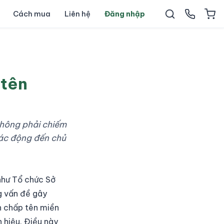
Cách mua
Liên hệ
Đăng nhập
 tên
không phải chiếm
tác động đến chủ
 như Tổ chức Sở
g vấn đề gây
nh chấp tên miền
 hiệu. Điều này