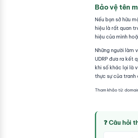
Bảo vệ tên m
Nếu bạn sở hữu một
hiệu là rất quan t
hiệu của mình ho
Những người làm v
UDRP đưa ra kết q
khi số khác lại là
thực sự của tranh 
Tham khảo từ: doma
❓ Câu hỏi 