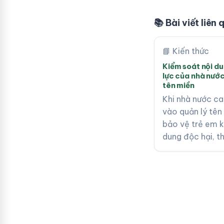
📚 Bài viết liên
📘 Kiến thức
Kiểm soát nội d
lực của nhà nước
tên miền
Khi nhà nước ca
vào quản lý tên
bảo vệ trẻ em k
dung độc hại, t