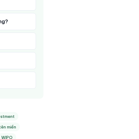
ọng?
estment
tên miền
WIPO