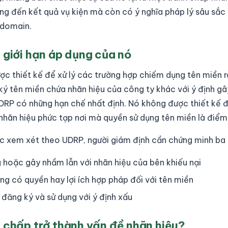
ng đến kết quả vụ kiện mà còn có ý nghĩa pháp lý sâu sắc
 domain.
 giới hạn áp dụng của nó
ợc thiết kế để xử lý các trường hợp chiếm dụng tên miền r
ý tên miền chứa nhãn hiệu của công ty khác với ý định gây
UDRP có những hạn chế nhất định. Nó không được thiết kế đ
nhãn hiệu phức tạp nơi mà quyền sử dụng tên miền là điểm 
c xem xét theo UDRP, người giám định cần chứng minh ba
 hoặc gây nhầm lẫn với nhãn hiệu của bên khiếu nại
ng có quyền hay lợi ích hợp pháp đối với tên miền
đăng ký và sử dụng với ý định xấu
h chấp trở thành vấn đề nhãn hiệu?