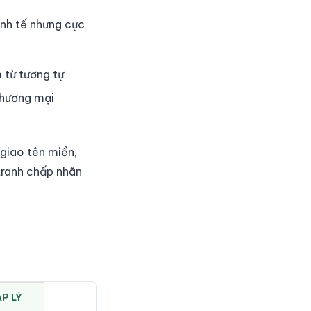
inh tế nhưng cực
 từ tương tự
thương mại
 giao tên miền,
tranh chấp nhãn
ÁP LÝ