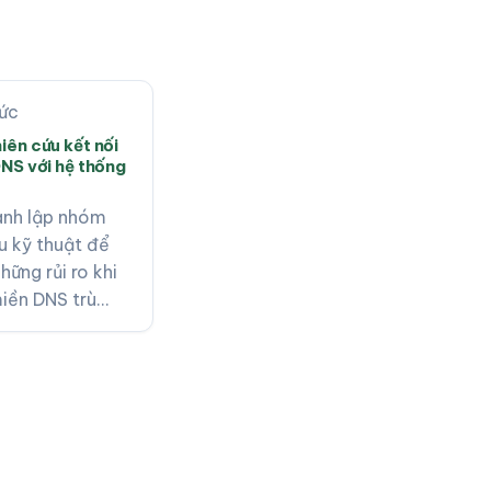
hức
iên cứu kết nối
DNS với hệ thống
ành lập nhóm
u kỹ thuật để
hững rủi ro khi
iền DNS trù…