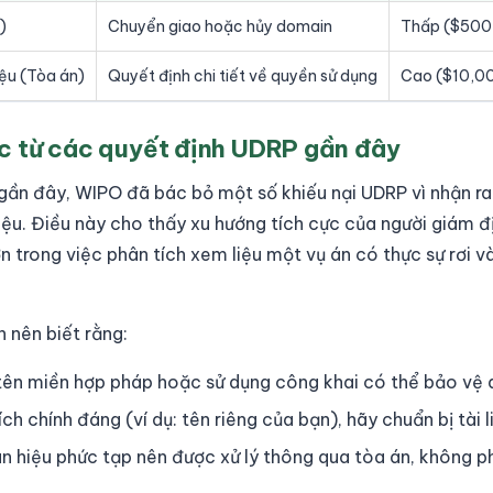
)
Chuyển giao hoặc hủy domain
Thấp ($50
ệu (Tòa án)
Quyết định chi tiết về quyền sử dụng
Cao ($10,0
c từ các quyết định UDRP gần đây
ần đây, WIPO đã bác bỏ một số khiếu nại UDRP vì nhận ra 
iệu. Điều này cho thấy xu hướng tích cực của người giám đ
n trong việc phân tích xem liệu một vụ án có thực sự rơi 
 nên biết rằng:
 tên miền hợp pháp hoặc sử dụng công khai có thể bảo vệ 
ích chính đáng (ví dụ: tên riêng của bạn), hãy chuẩn bị tài 
n hiệu phức tạp nên được xử lý thông qua tòa án, không p