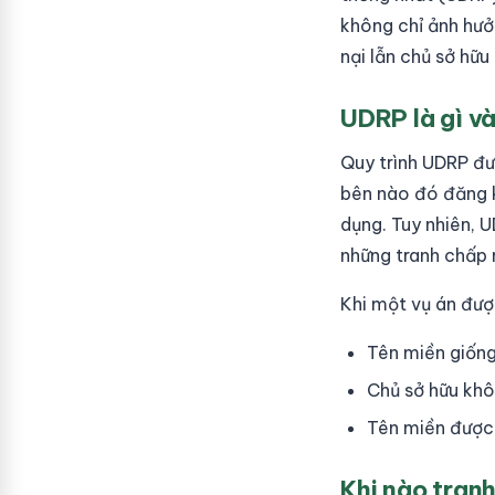
không chỉ ảnh hưở
nại lẫn chủ sở hữu
UDRP là gì và
Quy trình UDRP đư
bên nào đó đăng k
dụng. Tuy nhiên, 
những tranh chấp 
Khi một vụ án đượ
Tên miền giống
Chủ sở hữu khô
Tên miền được 
Khi nào tran