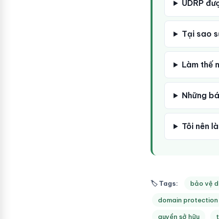
UDRP được
Tại sao s
Làm thế n
Những bá
Tôi nên l
🏷 Tags:
bảo vệ 
domain protection
quyền sở hữu