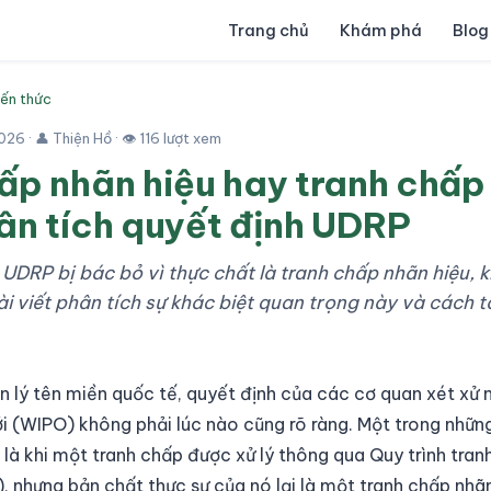
Trang chủ
Khám phá
Blog
iến thức
026
· 👤 Thiện Hồ · 👁 116 lượt xem
ấp nhãn hiệu hay tranh chấp
ân tích quyết định UDRP
 UDRP bị bác bỏ vì thực chất là tranh chấp nhãn hiệu, 
ài viết phân tích sự khác biệt quan trọng này và cách 
ản lý tên miền quốc tế, quyết định của các cơ quan xét xử
iới (WIPO) không phải lúc nào cũng rõ ràng. Một trong nhữn
 là khi một tranh chấp được xử lý thông qua Quy trình tra
, nhưng bản chất thực sự của nó lại là một tranh chấp nhãn