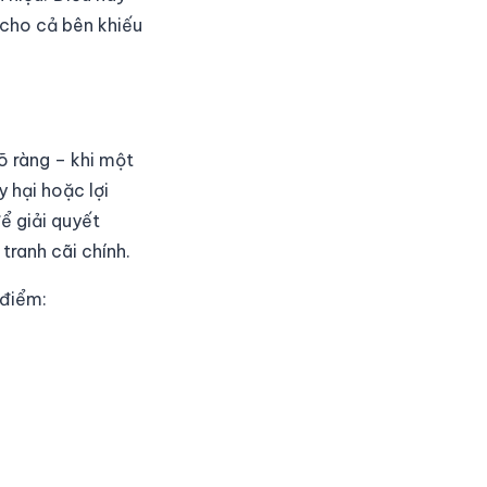
 cho cả bên khiếu
õ ràng – khi một
 hại hoặc lợi
ể giải quyết
tranh cãi chính.
 điểm: