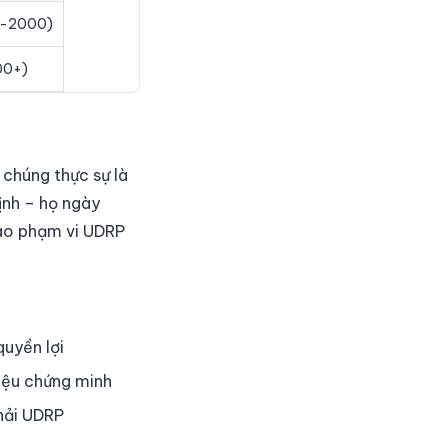
0-2000)
00+)
chúng thực sự là
ịnh – họ ngày
vào phạm vi UDRP
quyền lợi
liệu chứng minh
hải UDRP