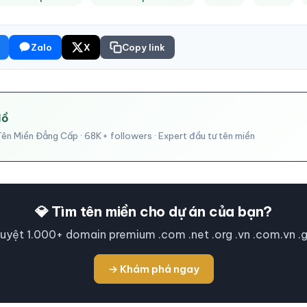
Zalo
X
Copy link
Hồ
ên Miền Đẳng Cấp · 68K+ followers · Expert đầu tư tên miền
💎 Tìm tên miền cho dự án của bạn?
uyệt 1.000+ domain premium .com .net .org .vn .com.vn .
→ Khám phá ngay