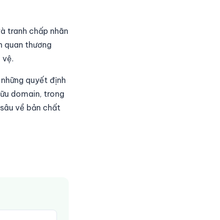
và tranh chấp nhãn
h quan thương
 vệ.
 những quyết định
hữu domain, trong
u sâu về bản chất