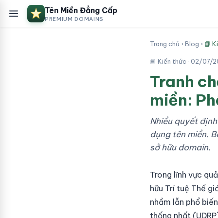
Tên Miền Đẳng Cấp
PREMIUM DOMAINS
Trang chủ
›
Blog
›
📘 K
📘 Kiến thức ·
02/07/2
Tranh ch
miền: Ph
Nhiều quyết định
dụng tên miền. B
sở hữu domain.
Trong lĩnh vực qu
hữu Trí tuệ Thế g
nhầm lẫn phổ biến
thống nhất (UDRP)