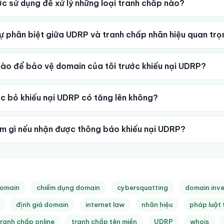
 sử dụng để xử lý những loại tranh chấp nào?
ự phân biệt giữa UDRP và tranh chấp nhãn hiệu quan tr
ào để bảo vệ domain của tôi trước khiếu nại UDRP?
c bỏ khiếu nại UDRP có tăng lên không?
àm gì nếu nhận được thông báo khiếu nại UDRP?
domain
chiếm dụng domain
cybersquatting
domain inv
định giá domain
internet law
nhãn hiệu
pháp luật 
tranh chấp online
tranh chấp tên miền
UDRP
whois