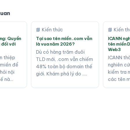
 quan
📘 Kiến thức
📘 Kiến t
ung: Quyền
Tại sao tên miền .com vẫn
ICANN ngh
 đối với
là vua năm 2026?
tên miền 
Web3
Dù có hàng trăm đuôi
n thiệp
ICANN th
TLD mới, .com vẫn chiếm
 miền để
nghiên cứ
48% toàn bộ domain thế
hỏi nội
kiểm tra n
giới. Khám phá lý do .…
hế nà…
các tên m