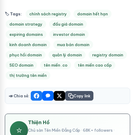
🏷 Tags:
chính sách registry
domain hết hạn
domain strategy
đấu giá domain
expiring domains
investor domain
kinh doanh domain
mua bán domain
phục hồi domain
quản lý domain
registry domain
SEO domain
tên miền .co
tên miền cao cấp
thị trường tên miền
📣 Chia sẻ:
Copy link
Thiện Hồ
⭐
Chủ sàn Tên Miền Đẳng Cấp · 68K+ followers ·