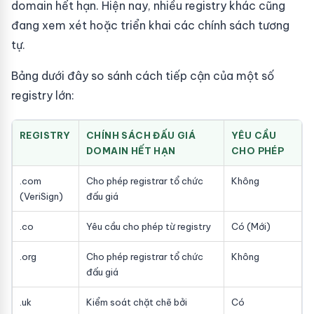
domain hết hạn. Hiện nay, nhiều registry khác cũng
đang xem xét hoặc triển khai các chính sách tương
tự.
Bảng dưới đây so sánh cách tiếp cận của một số
registry lớn:
REGISTRY
CHÍNH SÁCH ĐẤU GIÁ
YÊU CẦU
DOMAIN HẾT HẠN
CHO PHÉP
.com
Cho phép registrar tổ chức
Không
(VeriSign)
đấu giá
.co
Yêu cầu cho phép từ registry
Có (Mới)
.org
Cho phép registrar tổ chức
Không
đấu giá
.uk
Kiểm soát chặt chẽ bởi
Có