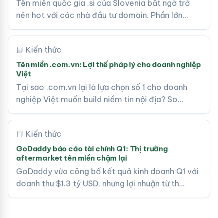
Tên miền quốc gia .si của Slovenia bất ngờ trở
nên hot với các nhà đầu tư domain. Phần lớn…
📘 Kiến thức
Tên miền .com.vn: Lợi thế pháp lý cho doanh nghiệp
Việt
Tại sao .com.vn lại là lựa chọn số 1 cho doanh
nghiệp Việt muốn build niềm tin nội địa? So…
📘 Kiến thức
GoDaddy báo cáo tài chính Q1: Thị trường
aftermarket tên miền chậm lại
GoDaddy vừa công bố kết quả kinh doanh Q1 với
doanh thu $1.3 tỷ USD, nhưng lợi nhuận từ th…