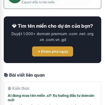
Expert đầu tư tên miền
💎 Tìm tên miền cho dự án của bạn?
Duyệt 1.000+ domain premium .com .net .org
.vn .com.vn .gd
→ Khám phá ngay
📚 Bài viết liên quan
📘 Kiến thức
Ai đang mua tên miền .si? Xu hướng đầu tư domain
mới