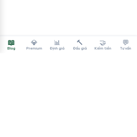
📖
💎
📊
🔨
🤝
💬
Blog
Premium
Định giá
Đấu giá
Kiếm tiền
Tư vấn
Tên Miền Đẳng Cấp
✓
Sàn mua bán tên miền cao cấp cho người Việt
f
▶
♪
Dịch vụ
Tìm tên miền