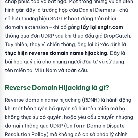
chấp phức tạp và bất ngờ. Một trong những vụ án điển
hình gần đây là trường hợp của Daniel Diemers—chủ
sở hữu thương hiệu SNGLR hoạt động trên nhiều
domain extension—khi cố gắng
lấy lại snglr.com
thông qua đơn UDRP sau khi thua đấu giá DropCatch.
Tuy nhiên, thay vì chiến thắng, ông lại bị xác định là
thực hiện reverse domain name hijacking
. Đây là
bài học quý giá cho những người đầu tư và sử dụng
tên miền tại Việt Nam và toàn cầu.
Reverse Domain Hijacking là gì?
Reverse domain name hijacking (RDNH) là hành động
khi một bên tuyên bố quyền sở hữu tên miền mà họ
không thực sự có quyền, hoặc yêu cầu chuyển nhượng
domain thông qua UDRP (Uniform Domain Dispute
Resolution Policy) mà không có cơ sở pháp lý chính