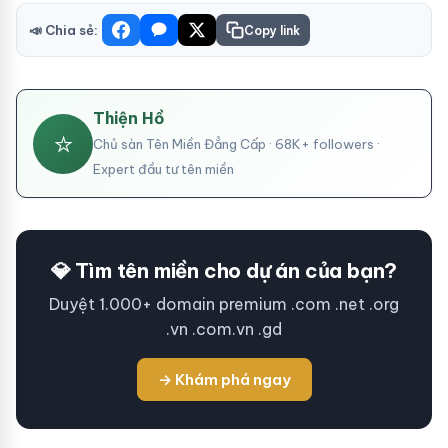
📣 Chia sẻ:
Copy link
Thiện Hồ
⭐
Chủ sàn Tên Miền Đẳng Cấp · 68K+ followers ·
Expert đầu tư tên miền
💎 Tìm tên miền cho dự án của bạn?
Duyệt 1.000+ domain premium .com .net .org
.vn .com.vn .gd
→ Khám phá ngay