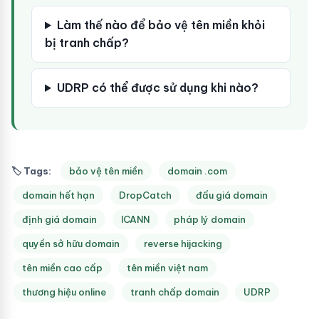
Làm thế nào để bảo vệ tên miền khỏi
bị tranh chấp?
UDRP có thể được sử dụng khi nào?
🏷 Tags:
bảo vệ tên miền
domain .com
domain hết hạn
DropCatch
đấu giá domain
định giá domain
ICANN
pháp lý domain
quyền sở hữu domain
reverse hijacking
tên miền cao cấp
tên miền việt nam
thương hiệu online
tranh chấp domain
UDRP