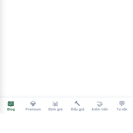
📖
💎
📊
🔨
🤝
💬
Blog
Premium
Định giá
Đấu giá
Kiếm tiền
Tư vấn