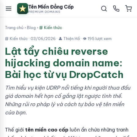
Tên Miền Đẳng Cấp
PREMIUM DOMAINS
Trang chủ
›
Blog
›
📘 Kiến thức
📘 Kiến thức ·
03/06/2026
· 👤 Thiện Hồ · 👁 195 lượt xem
Lật tẩy chiêu reverse
hijacking domain name:
Bài học từ vụ DropCatch
Tìm hiểu vụ kiện UDRP nổi tiếng khi người thua đấu
giá domain hết hạn cố gắng lật ngược tình thế.
Những rủi ro pháp lý và cách tự bảo vệ tên miền
của bạn.
Thế giới
tên miền cao cấp
luôn ẩn chứa những tranh