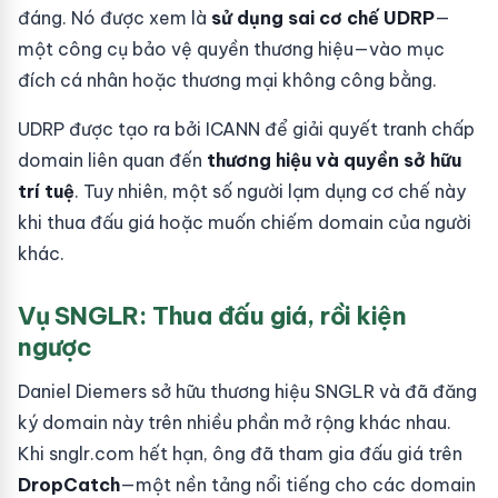
đáng. Nó được xem là
sử dụng sai cơ chế UDRP
—
một công cụ bảo vệ quyền thương hiệu—vào mục
đích cá nhân hoặc thương mại không công bằng.
UDRP được tạo ra bởi ICANN để giải quyết tranh chấp
domain liên quan đến
thương hiệu và quyền sở hữu
trí tuệ
. Tuy nhiên, một số người lạm dụng cơ chế này
khi thua đấu giá hoặc muốn chiếm domain của người
khác.
Vụ SNGLR: Thua đấu giá, rồi kiện
ngược
Daniel Diemers sở hữu thương hiệu SNGLR và đã đăng
ký domain này trên nhiều phần mở rộng khác nhau.
Khi snglr.com hết hạn, ông đã tham gia đấu giá trên
DropCatch
—một nền tảng nổi tiếng cho các domain