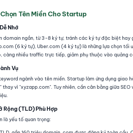
 Chọn Tên Miền Cho Startup
h Dễ Nhớ
ên domain ngắn, từ 3-8 ký tự, tránh các ký tự đặc biệt ha
nb.com (6 ký tự), Uber.com (4 ký tự) là những lựa chọn tối
, càng nhiều traffic trực tiếp, giảm phụ thuộc vào quảng c
gành Vụ
keyword ngành vào tên miền. Startup làm ứng dụng giao h
 thay vì "xyzapp.com". Tuy nhiên, cần cân bằng giữa SEO 
iệu.
ở Rộng (TLD) Phù Hợp
 là yếu tố quan trọng:
TLD, gần 160 triệu domain .com được đăng ký toàn cầu. C