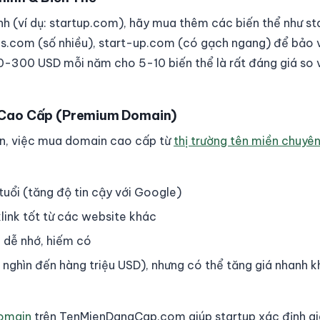
h (ví dụ: startup.com), hãy mua thêm các biến thể như sta
ups.com (số nhiều), start-up.com (có gạch ngang) để bảo 
0-300 USD mỗi năm cho 5-10 biến thể là rất đáng giá so với
 Cao Cấp (Premium Domain)
ốn, việc mua domain cao cấp từ
thị trường tên miền chuyê
uổi (tăng độ tin cậy với Google)
klink tốt từ các website khác
 dễ nhớ, hiếm có
i nghìn đến hàng triệu USD), nhưng có thể tăng giá nhanh k
domain
trên TenMienDangCap.com giúp startup xác định giá 