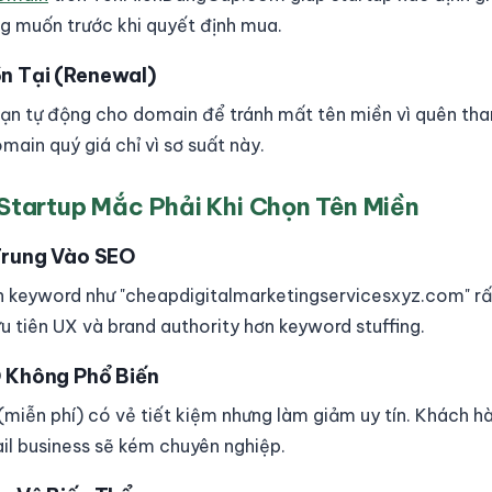
g muốn trước khi quyết định mua.
n Tại (Renewal)
 hạn tự động cho domain để tránh mất tên miền vì quên tha
ain quý giá chỉ vì sơ suất này.
 Startup Mắc Phải Khi Chọn Tên Miền
 Trung Vào SEO
 keyword như "cheapdigitalmarketingservicesxyz.com" rấ
u tiên UX và brand authority hơn keyword stuffing.
D Không Phổ Biến
l (miễn phí) có vẻ tiết kiệm nhưng làm giảm uy tín. Khách 
il business sẽ kém chuyên nghiệp.