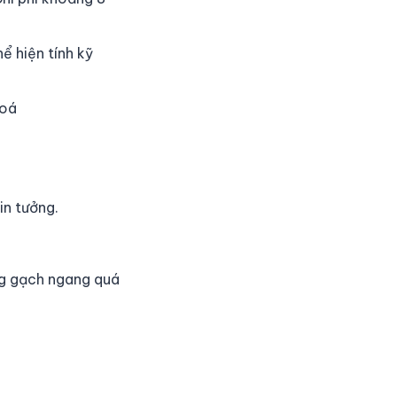
ể hiện tính kỹ
hoá
in tưởng.
ng gạch ngang quá