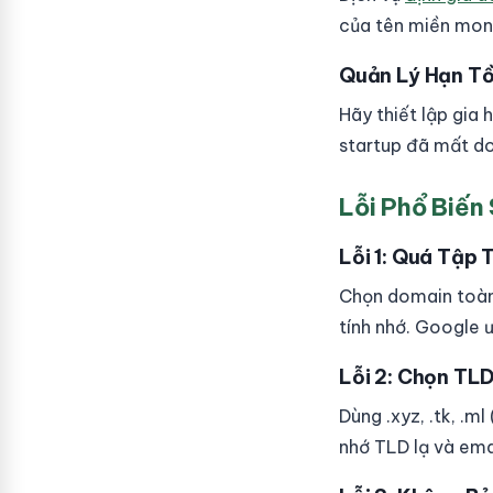
của tên miền mon
Quản Lý Hạn Tồ
Hãy thiết lập gia
startup đã mất dom
Lỗi Phổ Biến
Lỗi 1: Quá Tập
Chọn domain toàn
tính nhớ. Google ư
Lỗi 2: Chọn TL
Dùng .xyz, .tk, .m
nhớ TLD lạ và ema