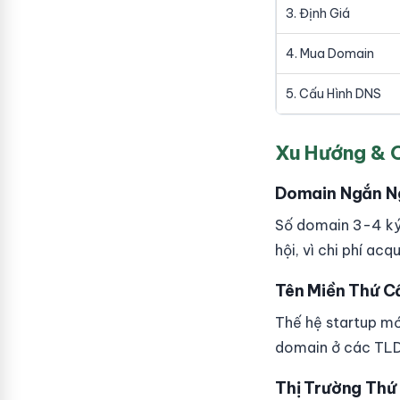
3. Định Giá
4. Mua Domain
5. Cấu Hình DNS
Xu Hướng & 
Domain Ngắn N
Số domain 3-4 ký t
hội, vì chi phí ac
Tên Miền Thứ Cấp
Thế hệ startup mớ
domain ở các TLD
Thị Trường Thứ