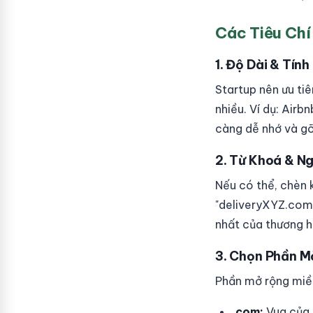
Các Tiêu Chí
1. Độ Dài & Tín
Startup nên ưu ti
nhiều. Ví dụ: Airb
càng dễ nhớ và gõ
2. Từ Khoá & N
Nếu có thể, chèn 
"deliveryXYZ.com"
nhất của thương h
3. Chọn Phần M
Phần mở rộng miền
.com:
Vua của 