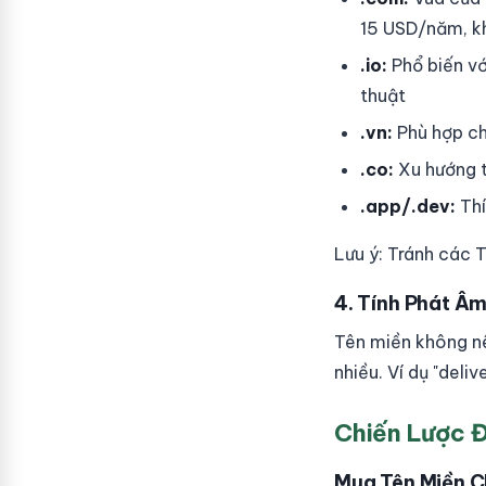
15 USD/năm, kh
.io:
Phổ biến vớ
thuật
.vn:
Phù hợp ch
.co:
Xu hướng t
.app/.dev:
Thí
Lưu ý: Tránh các 
4. Tính Phát Â
Tên miền không nê
nhiều. Ví dụ "deli
Chiến Lược Đ
Mua Tên Miền C