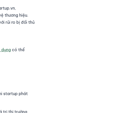
rtup.vn,
vệ thương hiệu.
 rủi ro bị đối thủ
n dụng
có thể
hi startup phát
trị thị trường