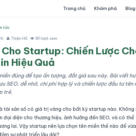
Trang chủ
Khám phá
Blog
in tức
26
· 👤 Thiện Hồ · 👁 181 lượt xem
 Cho Startup: Chiến Lược C
in Hiệu Quả
miền đúng để tạo ấn tượng, đắt giá sau này. Bài viết 
ưu SEO, dễ nhớ, chi phí hợp lý và chiến lược đầu tư tên
 trẻ.
à tài sản số có giá trị vàng cho bất kỳ startup nào. Không c
n đại diện cho thương hiệu, ảnh hưởng đến SEO, và có thể
ơng lai. Vậy startup nên lựa chọn tên miền thế nào để vừa 
ảm sự phát triển lâu dài?