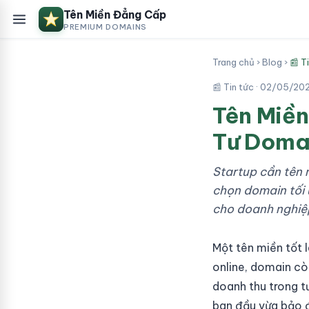
Tên Miền Đẳng Cấp
PREMIUM DOMAINS
Trang chủ
›
Blog
›
📰 T
📰 Tin tức ·
02/05/20
Tên Miền
Tư Doma
Startup cần tên 
chọn domain tối 
cho doanh nghiệp
Một tên miền tốt l
online, domain cò
doanh thu trong tư
ban đầu vừa bảo đ