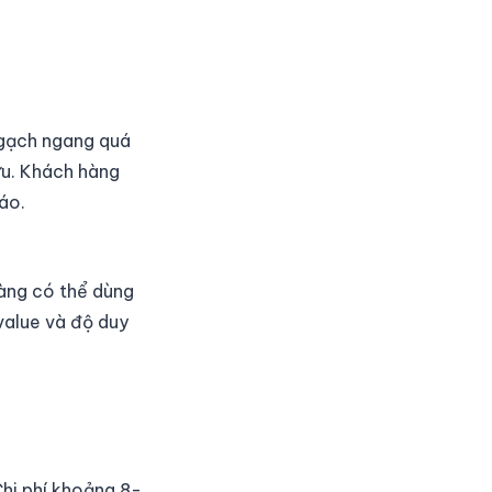
y gạch ngang quá
 ưu. Khách hàng
áo.
àng có thể dùng
value và độ duy
hi phí khoảng 8-