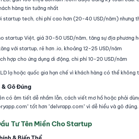
ách hàng tin tưởng nhất
i startup tech, chi phí cao hơn (20-40 USD/năm) nhưng th
o startup Việt, giá 30-50 USD/năm, tăng sự địa phương 
ăng với startup, rẻ hơn .io, khoảng 12-25 USD/năm
ch hợp cho ứng dụng di động, chi phí 10-20 USD/năm
TLD lạ hoặc quốc gia hạn chế vì khách hàng có thể không t
m & Gõ Đúng
n có âm tiết dễ nhầm lẫn, cách viết mơ hồ hoặc phải dù
veryapp.com" tốt hơn "delvrapp.com" vì dễ hiểu và gõ đúng.
ầu Tư Tên Miền Cho Startup
hính & Biến Thể