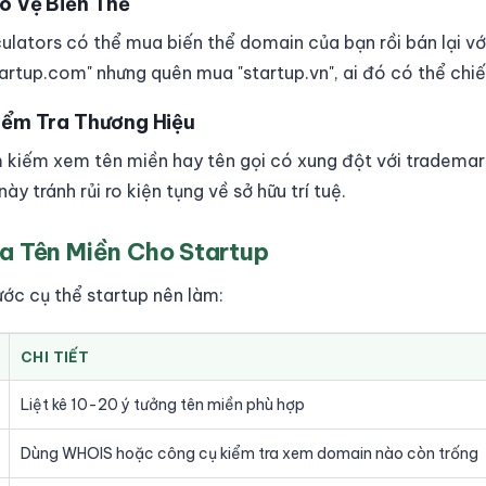
o Vệ Biến Thể
lators có thể mua biến thể domain của bạn rồi bán lại với
tartup.com" nhưng quên mua "startup.vn", ai đó có thể chi
Kiểm Tra Thương Hiệu
m kiếm xem tên miền hay tên gọi có xung đột với trademar
ày tránh rủi ro kiện tụng về sở hữu trí tuệ.
a Tên Miền Cho Startup
ước cụ thể startup nên làm:
CHI TIẾT
Liệt kê 10-20 ý tưởng tên miền phù hợp
Dùng WHOIS hoặc công cụ kiểm tra xem domain nào còn trống