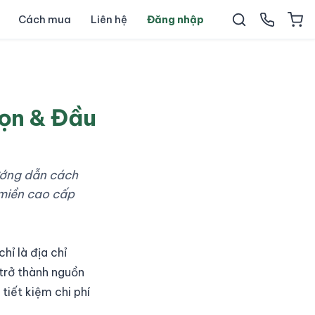
Cách mua
Liên hệ
Đăng nhập
họn & Đầu
hướng dẫn cách
 miền cao cấp
hỉ là địa chỉ
 trở thành nguồn
tiết kiệm chi phí