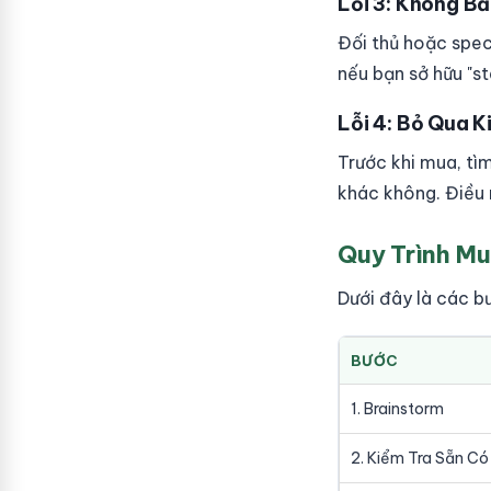
Lỗi 3: Không Bả
Đối thủ hoặc specu
nếu bạn sở hữu "s
Lỗi 4: Bỏ Qua 
Trước khi mua, tì
khác không. Điều n
Quy Trình Mu
Dưới đây là các b
BƯỚC
1. Brainstorm
2. Kiểm Tra Sẵn Có