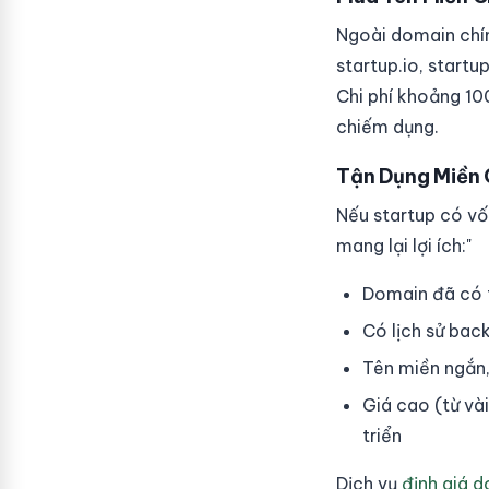
Ngoài domain chín
startup.io, start
Chi phí khoảng 10
chiếm dụng.
Tận Dụng Miền
Nếu startup có v
mang lại lợi ích:"
Domain đã có t
Có lịch sử bac
Tên miền ngắn,
Giá cao (từ và
triển
Dịch vụ
định giá 