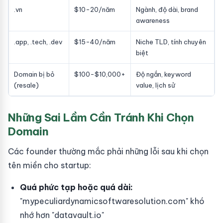
.vn
$10-20/năm
Ngành, độ dài, brand
awareness
.app, .tech, .dev
$15-40/năm
Niche TLD, tính chuyên
biệt
Domain bị bỏ
$100-$10,000+
Độ ngắn, keyword
(resale)
value, lịch sử
Những Sai Lầm Cần Tránh Khi Chọn
Domain
Các founder thường mắc phải những lỗi sau khi chọn
tên miền cho startup:
Quá phức tạp hoặc quá dài:
"mypeculiardynamicsoftwaresolution.com" khó
nhớ hơn "datavault.io"