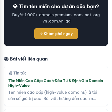
💎 Tìm tên miền cho dự án của bạn?
Duyệt 1.000+ domain premium .com .net .org
.vn .com.vn .gd
→ Khám phá ngay
📚 Bài viết liên quan
📰 Tin tức
Tên Miền Cao Cấp: Cách Đầu Tư & Định Giá Domain
High-Value
Tên miền cao cấp (high-value domains) là tài
sản số giá trị cao. Bài viết hướng dẫn cách n…