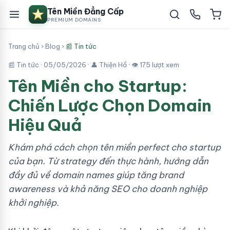
Tên Miền Đẳng Cấp
PREMIUM DOMAINS
Trang chủ
›
Blog
›
📰 Tin tức
📰 Tin tức ·
05/05/2026
· 👤 Thiện Hồ · 👁 175 lượt xem
Tên Miền cho Startup:
Chiến Lược Chọn Domain
Hiệu Quả
Khám phá cách chọn tên miền perfect cho startup
của bạn. Từ strategy đến thực hành, hướng dẫn
đầy đủ về domain names giúp tăng brand
awareness và khả năng SEO cho doanh nghiệp
khởi nghiệp.