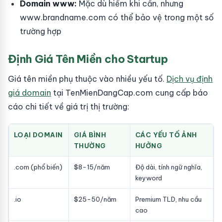
Domain www:
Mặc dù hiếm khi cần, nhưng
www.brandname.com có thể bảo vệ trong một số
trường hợp
Định Giá Tên Miền cho Startup
Giá tên miền phụ thuộc vào nhiều yếu tố.
Dịch vụ định
giá domain
tại TenMienDangCap.com cung cấp báo
cáo chi tiết về giá trị thị trường:
LOẠI DOMAIN
GIÁ BÌNH
CÁC YẾU TỐ ẢNH
THƯỜNG
HƯỞNG
.com (phổ biến)
$8-15/năm
Độ dài, tính ngữ nghĩa,
keyword
.io
$25-50/năm
Premium TLD, nhu cầu
cao