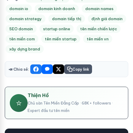
domain io
domain kinh doanh
domain names
domain strategy
domain tiếp thị
định giá domain
SEO domain
startup online
tên miền chiến lược
tên miền com
tên miền startup
tên miền vn
xây dựng brand
📣 Chia sẻ:
Copy link
Thiện Hồ
⭐
Chủ sàn Tên Miền Đẳng Cấp · 68K+ followers ·
Expert đầu tư tên miền