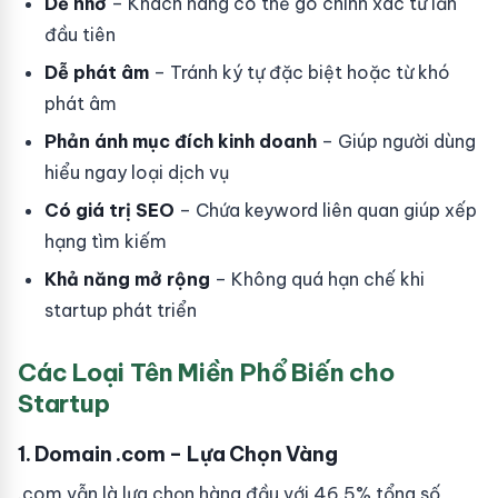
Dễ nhớ
– Khách hàng có thể gõ chính xác từ lần
đầu tiên
Dễ phát âm
– Tránh ký tự đặc biệt hoặc từ khó
phát âm
Phản ánh mục đích kinh doanh
– Giúp người dùng
hiểu ngay loại dịch vụ
Có giá trị SEO
– Chứa keyword liên quan giúp xếp
hạng tìm kiếm
Khả năng mở rộng
– Không quá hạn chế khi
startup phát triển
Các Loại Tên Miền Phổ Biến cho
Startup
1. Domain .com – Lựa Chọn Vàng
.com vẫn là lựa chọn hàng đầu với 46.5% tổng số