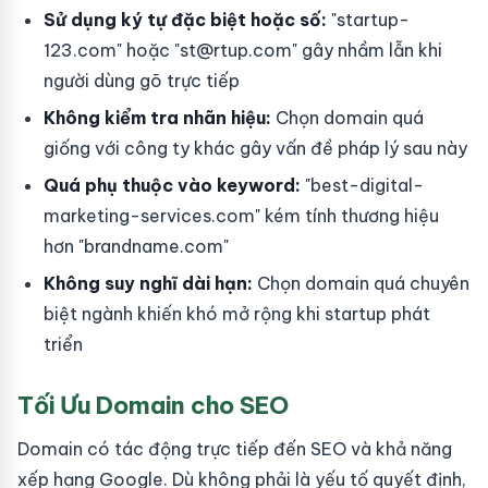
Sử dụng ký tự đặc biệt hoặc số:
"startup-
123.com" hoặc "
st@rtup.com
" gây nhầm lẫn khi
người dùng gõ trực tiếp
Không kiểm tra nhãn hiệu:
Chọn domain quá
giống với công ty khác gây vấn đề pháp lý sau này
Quá phụ thuộc vào keyword:
"best-digital-
marketing-services.com" kém tính thương hiệu
hơn "brandname.com"
Không suy nghĩ dài hạn:
Chọn domain quá chuyên
biệt ngành khiến khó mở rộng khi startup phát
triển
Tối Ưu Domain cho SEO
Domain có tác động trực tiếp đến SEO và khả năng
xếp hạng Google. Dù không phải là yếu tố quyết định,