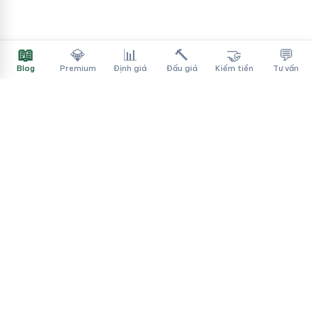
📖
💎
📊
🔨
🤝
💬
Blog
Premium
Định giá
Đấu giá
Kiếm tiền
Tư vấn
Tên Miền Đẳng Cấp
✓
Sàn mua bán tên miền cao cấp cho người Việt
f
▶
♪
Dịch vụ
Tìm tên miền
Theo ngành
Cách mua