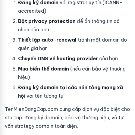
Đăng ký domain
với registrar uy tín (ICANN-
accredited)
Bật privacy protection
để ẩn thông tin cá
nhân của bạn
Thiết lập auto-renewal
tránh mất domain do
quên gia hạn
Chuyển DNS về hosting provider
của bạn
Mua biến thể domain
(nếu cần bảo vệ thương
hiệu)
Đăng ký domain tại các nền tảng mạng xã
hội
với tên tương tự
TenMienDangCap.com cung cấp dịch vụ đặc biệt cho
startup: đăng ký domain, bảo vệ thương hiệu, và tư
vấn strategy domain toàn diện.