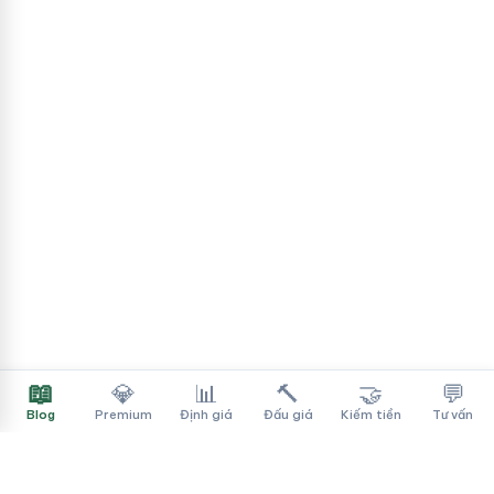
📖
💎
📊
🔨
🤝
💬
Blog
Premium
Định giá
Đấu giá
Kiếm tiền
Tư vấn