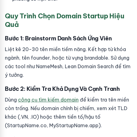
Quy Trình Chọn Domain Startup Hiệu
Quả
Bước 1: Brainstorm Danh Sách Ứng Viên
Liệt kê 20-30 tên miền tiềm năng. Kết hợp từ khóa
ngành, tên founder, hoặc từ vựng brandable. Sử dụng
các tool như NameMesh, Lean Domain Search để tìm
ý tưởng.
Bước 2: Kiểm Tra Khả Dụng Và Cạnh Tranh
Dùng
công cụ tìm kiếm domain
để kiểm tra tên miền
còn trống. Nếu domain chính bị chiếm, xem xét TLD
khác (.VN, .IO) hoặc thêm tiền tố/hậu tố
(StartupName.co, MyStartupName.app).