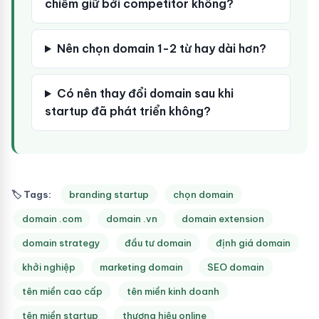
chiếm giữ bởi competitor không?
Nên chọn domain 1-2 từ hay dài hơn?
Có nên thay đổi domain sau khi
startup đã phát triển không?
🏷 Tags:
branding startup
chọn domain
domain .com
domain .vn
domain extension
domain strategy
đầu tư domain
định giá domain
khởi nghiệp
marketing domain
SEO domain
tên miền cao cấp
tên miền kinh doanh
tên miền startup
thương hiệu online