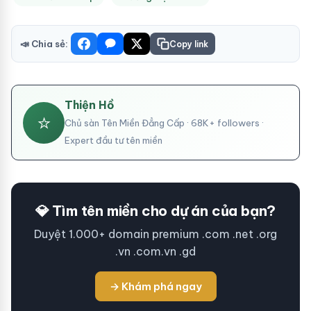
📣 Chia sẻ:
Copy link
Thiện Hồ
⭐
Chủ sàn Tên Miền Đẳng Cấp · 68K+ followers ·
Expert đầu tư tên miền
💎 Tìm tên miền cho dự án của bạn?
Duyệt 1.000+ domain premium .com .net .org
.vn .com.vn .gd
→ Khám phá ngay