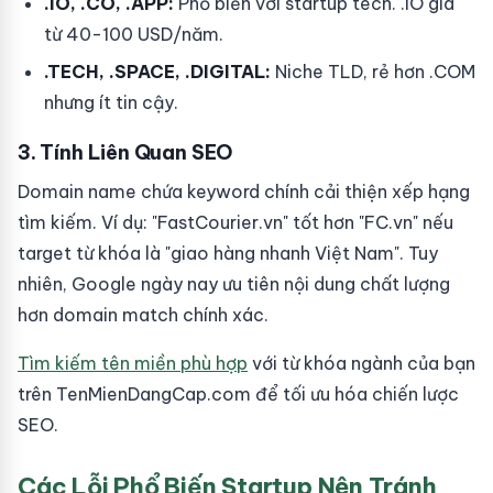
.IO, .CO, .APP:
Phổ biến với startup tech. .IO giá
từ 40-100 USD/năm.
.TECH, .SPACE, .DIGITAL:
Niche TLD, rẻ hơn .COM
nhưng ít tin cậy.
3. Tính Liên Quan SEO
Domain name chứa keyword chính cải thiện xếp hạng
tìm kiếm. Ví dụ: "FastCourier.vn" tốt hơn "FC.vn" nếu
target từ khóa là "giao hàng nhanh Việt Nam". Tuy
nhiên, Google ngày nay ưu tiên nội dung chất lượng
hơn domain match chính xác.
Tìm kiếm tên miền phù hợp
với từ khóa ngành của bạn
trên TenMienDangCap.com để tối ưu hóa chiến lược
SEO.
Các Lỗi Phổ Biến Startup Nên Tránh