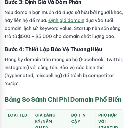
Bước 3: Định Giá Và Đàm Phán
Nếu domain bạn muốn đã được sở hữu bởi người khác,
hãy liên hệ để mua.
Định giá domain
dựa vào tuổi
domain, lịch sử, keyword value. Startup nên sẵn sàng
trả từ $500 - $5,000 cho domain chất lượng cao.
Bước 4: Thiết Lập Bảo Vệ Thương Hiệu
Đăng ký domain trên mạng xã hộ (Facebook, Twitter,
Instagram) với cùng tên. Bảo vệ các biến thể
(hyphenated, misspelling) để tránh bị competitor
"cướp".
Bảng So Sánh Chi Phí Domain Phổ Biến
LOẠI TLD
GIÁ ĐĂNG
ĐỘ TIN
PHÙ HỢP
KÝ/NĂM
CẬY
VỚI
(USD)
STARTUP