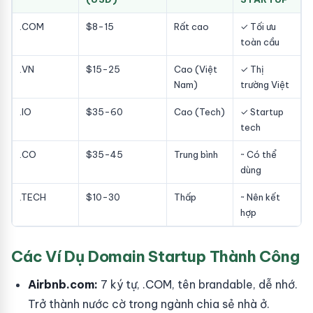
.COM
$8-15
Rất cao
✓ Tối ưu
toàn cầu
.VN
$15-25
Cao (Việt
✓ Thị
Nam)
trường Việt
.IO
$35-60
Cao (Tech)
✓ Startup
tech
.CO
$35-45
Trung bình
~ Có thể
dùng
.TECH
$10-30
Thấp
~ Nên kết
hợp
Các Ví Dụ Domain Startup Thành Công
Airbnb.com:
7 ký tự, .COM, tên brandable, dễ nhớ.
Trở thành nước cờ trong ngành chia sẻ nhà ở.