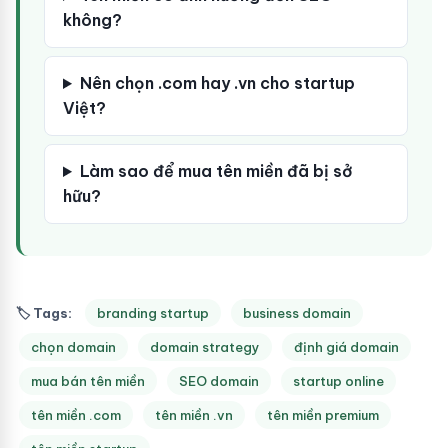
không?
Nên chọn .com hay .vn cho startup
Việt?
Làm sao để mua tên miền đã bị sở
hữu?
🏷 Tags:
branding startup
business domain
chọn domain
domain strategy
định giá domain
mua bán tên miền
SEO domain
startup online
tên miền .com
tên miền .vn
tên miền premium