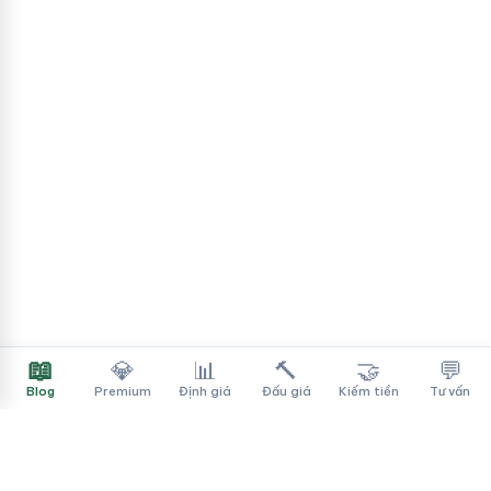
📖
💎
📊
🔨
🤝
💬
Blog
Premium
Định giá
Đấu giá
Kiếm tiền
Tư vấn