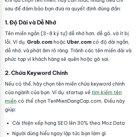
Khi lựa chọn tên miền, hãy cân nhắc những tiêu chí
sau để đảm bảo bạn đưa ra quyết định đúng đắn:
1. Độ Dài và Dễ Nhớ
Tên miền ngắn (3-8 ký tự) dễ nhớ hơn, dễ gõ, và ít bị
lỗi. Ví dụ,
Grab.com
hoặc
Uber.com
có độ dài ngắn,
dễ nhớ, và phát âm rõ ràng. Tránh các tên miền dài và
phức tạp vì khách hàng sẽ quên hoặc gõ sai.
2. Chứa Keyword Chính
Nếu có thể, hãy chọn tên miền chứa keyword chính
của ngành của bạn. Ví dụ: startup về
tìm kiếm tên
miền
có thể chọn TenMienDangCap.com. Điều này
giúp:
Cải thiện xếp hạng SEO lên 30% theo Moz Data
Người dùng hiểu ngay lập tức bạn làm gì