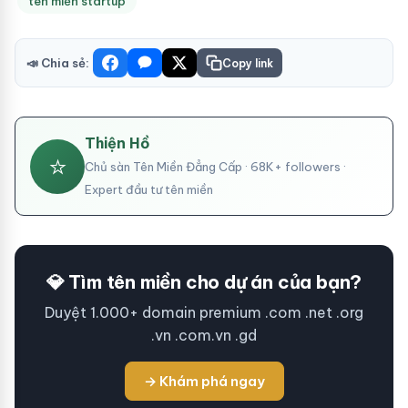
tên miền startup
📣 Chia sẻ:
Copy link
Thiện Hồ
⭐
Chủ sàn Tên Miền Đẳng Cấp · 68K+ followers ·
Expert đầu tư tên miền
💎 Tìm tên miền cho dự án của bạn?
Duyệt 1.000+ domain premium .com .net .org
.vn .com.vn .gd
→ Khám phá ngay