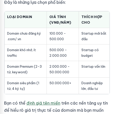
Đây là những lựa chọn phổ biến:
LOẠI DOMAIN
GIÁ TÍNH
THÍCH HỢP
(VNĐ/NĂM)
CHO
Domain chưa đăng ký
100.000 -
Startup mới bắt
.com/.vn
500.000
đầu
Domain khó nhớ, ít
500.000 -
Startup có
traffic
2.000.000
budget
Domain Premium (2-3
2.000.000 -
Startup vốn lớn
từ, keyword)
50.000.000
Domain siêu phẩm (1
50.000.000+
Doanh nghiệp
từ, 4 ký tự)
lớn, đầu tư
Bạn có thể
định giá tên miền
trên các nền tảng uy tín
để hiểu rõ giá trị thực tế của domain mà bạn muốn