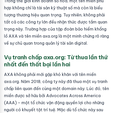
Trong thế giới kinh doanh số hóa, một tên miền phù
hợp không chỉ là tài sản kỹ thuật số mà còn là biểu
tượng thương hiệu quan trọng. Tuy nhiên, không phải
tất cả các công ty lớn đều nhận thức được tầm quan
trọng này. Trường hợp của tập đoàn bảo hiểm khổng
lồ AXA và tên miền axa.org là một minh chứng rõ ràng
về sự chủ quan trong quản lý tài sản digital.
Vụ tranh chấp axa.org: Từ thua lần thứ
nhất đến thất bại lần hai
AXA không phải mới gặp khó khăn với tên miền
axa.org. Năm 2018, công ty này đã thua một vụ tranh
chấp liên quan đến cùng một domain này. Lúc đó, tên
miền được sở hữu bởi Advocates Across America
(AAA) – một tổ chức vận động quyền lợi cho những
người có khuyết tật trí tuệ. Mặc dù tổ chức này sau