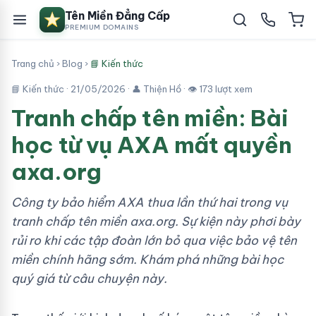
Tên Miền Đẳng Cấp
PREMIUM DOMAINS
Trang chủ
›
Blog
›
📘 Kiến thức
📘 Kiến thức ·
21/05/2026
· 👤 Thiện Hồ · 👁 173 lượt xem
Tranh chấp tên miền: Bài
học từ vụ AXA mất quyền
axa.org
Công ty bảo hiểm AXA thua lần thứ hai trong vụ
tranh chấp tên miền axa.org. Sự kiện này phơi bày
rủi ro khi các tập đoàn lớn bỏ qua việc bảo vệ tên
miền chính hãng sớm. Khám phá những bài học
quý giá từ câu chuyện này.