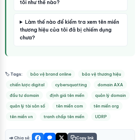
tôi như thế nào?
Làm thế nào để kiểm tra xem tên miền
thương hiệu của tôi đã bị chiếm dụng
chưa?
🏷 Tags:
bảo vệ brand online
bảo vệ thương hiệu
chiến lược digital
cybersquatting
domain AXA
đầu tư domain
định giá tên miền
quản lý domain
quản lý tài sản số
tên miền com
tên miền org
tên miền vn
tranh chấp tên miền
UDRP
📣 Chia sẻ:
Copy link