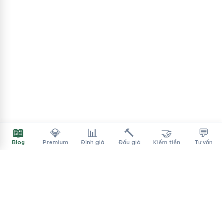
📖
💎
📊
🔨
🤝
💬
Blog
Premium
Định giá
Đấu giá
Kiếm tiền
Tư vấn
Tên Miền Đẳng Cấp
✓
Sàn mua bán tên miền cao cấp cho người Việt