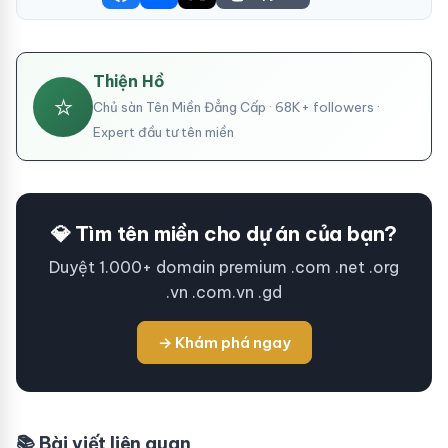
Thiện Hồ
⭐
Chủ sàn Tên Miền Đẳng Cấp · 68K+ followers ·
Expert đầu tư tên miền
💎 Tìm tên miền cho dự án của bạn?
Duyệt 1.000+ domain premium .com .net .org
.vn .com.vn .gd
→ Khám phá ngay
📚 Bài viết liên quan