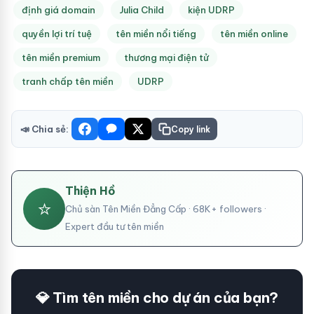
định giá domain
Julia Child
kiện UDRP
quyền lợi trí tuệ
tên miền nổi tiếng
tên miền online
tên miền premium
thương mại điện tử
tranh chấp tên miền
UDRP
📣 Chia sẻ:
Copy link
Thiện Hồ
⭐
Chủ sàn Tên Miền Đẳng Cấp · 68K+ followers ·
Expert đầu tư tên miền
💎 Tìm tên miền cho dự án của bạn?