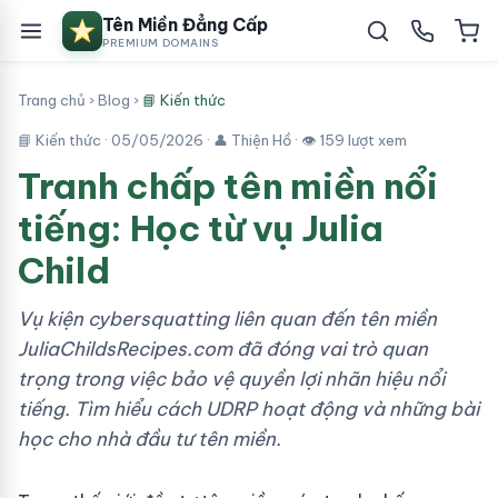
Tên Miền Đẳng Cấp
PREMIUM DOMAINS
Trang chủ
›
Blog
›
📘 Kiến thức
📘 Kiến thức ·
05/05/2026
· 👤 Thiện Hồ · 👁 159 lượt xem
Tranh chấp tên miền nổi
tiếng: Học từ vụ Julia
Child
Vụ kiện cybersquatting liên quan đến tên miền
JuliaChildsRecipes.com đã đóng vai trò quan
trọng trong việc bảo vệ quyền lợi nhãn hiệu nổi
tiếng. Tìm hiểu cách UDRP hoạt động và những bài
học cho nhà đầu tư tên miền.