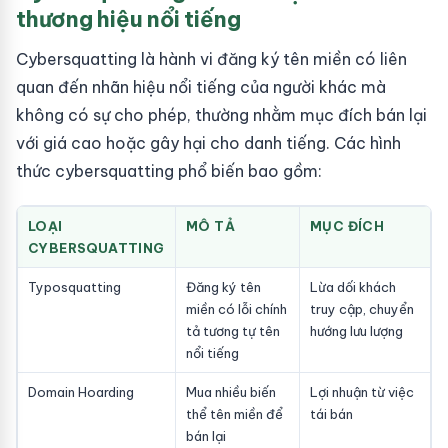
thương hiệu nổi tiếng
Cybersquatting là hành vi đăng ký tên miền có liên
quan đến nhãn hiệu nổi tiếng của người khác mà
không có sự cho phép, thường nhằm mục đích bán lại
với giá cao hoặc gây hại cho danh tiếng. Các hình
thức cybersquatting phổ biến bao gồm:
LOẠI
MÔ TẢ
MỤC ĐÍCH
CYBERSQUATTING
Typosquatting
Đăng ký tên
Lừa dối khách
miền có lỗi chính
truy cập, chuyển
tả tương tự tên
hướng lưu lượng
nổi tiếng
Domain Hoarding
Mua nhiều biến
Lợi nhuận từ việc
thể tên miền để
tái bán
bán lại