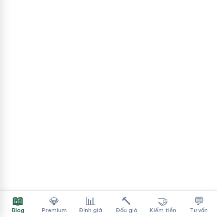
📖
💎
📊
🔨
🤝
💬
Blog
Premium
Định giá
Đấu giá
Kiếm tiền
Tư vấn