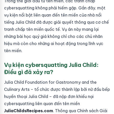
Trong thế giới đầu tư tên miền, các tranh chấp
cybersquatting không phải hiếm gặp. Gần đây, một
vụ kiện nổi bật liên quan đến tên miền của nhà nổi
tiếng Julia Child đã được giải quyết thông qua cơ chế
tranh chấp tên miền quốc tế. Vụ án này mang lại
những bài học quý giá không chỉ cho các chủ nhãn
hiệu mà còn cho những ai hoạt động trong lĩnh vực
tên miền.
Vụ kiện cybersquatting Julia Child:
Điều gì đã xảy ra?
Julia Child Foundation for Gastronomy and the
Culinary Arts – tổ chức được thành lập bởi nữ đầu bếp
huyền thoại Julia Child – đã nộp đơn khiếu nại
cybersquatting liên quan đến tên miền
JuliaChildsRecipes.com
. Thông qua Chính sách Giải