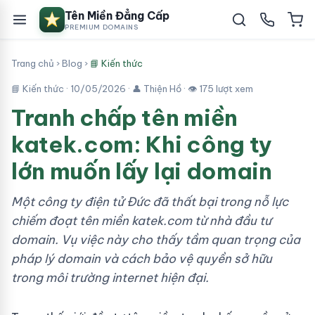
Tên Miền Đẳng Cấp
PREMIUM DOMAINS
Trang chủ
›
Blog
›
📘 Kiến thức
📘 Kiến thức ·
10/05/2026
· 👤 Thiện Hồ · 👁 175 lượt xem
Tranh chấp tên miền
katek.com: Khi công ty
lớn muốn lấy lại domain
Một công ty điện tử Đức đã thất bại trong nỗ lực
chiếm đoạt tên miền katek.com từ nhà đầu tư
domain. Vụ việc này cho thấy tầm quan trọng của
pháp lý domain và cách bảo vệ quyền sở hữu
trong môi trường internet hiện đại.