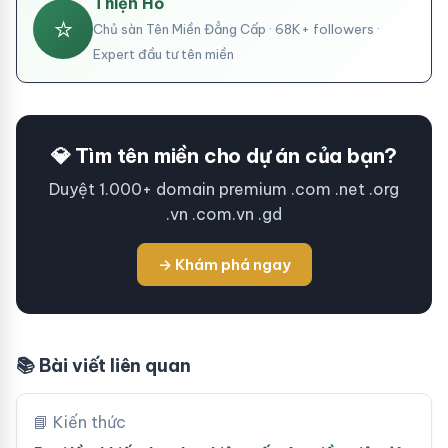
Thiện Hồ
⭐
Chủ sàn Tên Miền Đẳng Cấp · 68K+ followers ·
Expert đầu tư tên miền
💎 Tìm tên miền cho dự án của bạn?
Duyệt 1.000+ domain premium .com .net .org
.vn .com.vn .gd
→ Khám phá ngay
📚 Bài viết liên quan
📘 Kiến thức