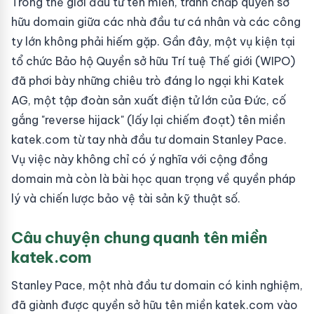
Trong thế giới đầu tư tên miền, tranh chấp quyền sở
hữu domain giữa các nhà đầu tư cá nhân và các công
ty lớn không phải hiếm gặp. Gần đây, một vụ kiện tại
tổ chức Bảo hộ Quyền sở hữu Trí tuệ Thế giới (WIPO)
đã phơi bày những chiêu trò đáng lo ngại khi Katek
AG, một tập đoàn sản xuất điện tử lớn của Đức, cố
gắng "reverse hijack" (lấy lại chiếm đoạt) tên miền
katek.com từ tay nhà đầu tư domain Stanley Pace.
Vụ việc này không chỉ có ý nghĩa với cộng đồng
domain mà còn là bài học quan trọng về quyền pháp
lý và chiến lược bảo vệ tài sản kỹ thuật số.
Câu chuyện chung quanh tên miền
katek.com
Stanley Pace, một nhà đầu tư domain có kinh nghiệm,
đã giành được quyền sở hữu tên miền katek.com vào