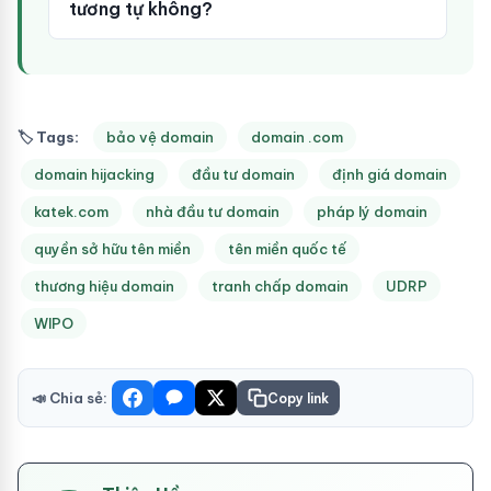
tương tự không?
🏷 Tags:
bảo vệ domain
domain .com
domain hijacking
đầu tư domain
định giá domain
katek.com
nhà đầu tư domain
pháp lý domain
quyền sở hữu tên miền
tên miền quốc tế
thương hiệu domain
tranh chấp domain
UDRP
WIPO
📣 Chia sẻ:
Copy link