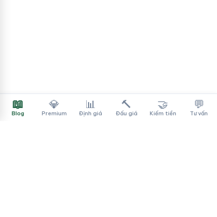
📖
💎
📊
🔨
🤝
💬
Blog
Premium
Định giá
Đấu giá
Kiếm tiền
Tư vấn
Tên Miền Đẳng Cấp
✓
Sàn mua bán tên miền cao cấp cho người Việt
f
▶
♪