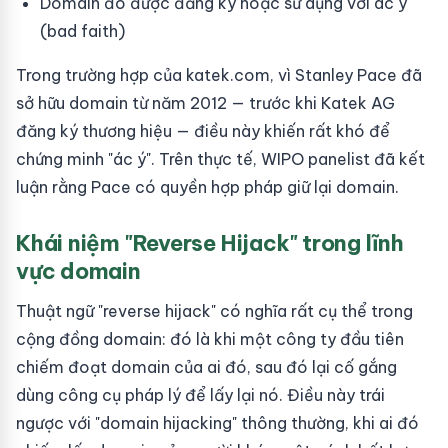
Domain đó được đăng ký hoặc sử dụng với ác ý
(bad faith)
Trong trường hợp của katek.com, vì Stanley Pace đã
sở hữu domain từ năm 2012 — trước khi Katek AG
đăng ký thương hiệu — điều này khiến rất khó để
chứng minh "ác ý". Trên thực tế, WIPO panelist đã kết
luận rằng Pace có quyền hợp pháp giữ lại domain.
Khái niệm "Reverse Hijack" trong lĩnh
vực domain
Thuật ngữ "reverse hijack" có nghĩa rất cụ thể trong
cộng đồng domain: đó là khi một công ty đầu tiên
chiếm đoạt domain của ai đó, sau đó lại cố gắng
dùng công cụ pháp lý để lấy lại nó. Điều này trái
ngược với "domain hijacking" thông thường, khi ai đó