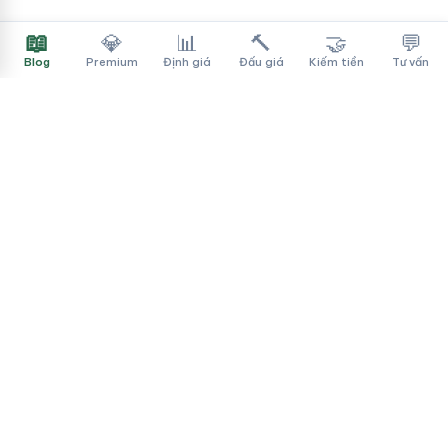
📖
💎
📊
🔨
🤝
💬
Blog
Premium
Định giá
Đấu giá
Kiếm tiền
Tư vấn
Tên Miền Đẳng Cấp
✓
Sàn mua bán tên miền cao cấp cho người Việt
f
▶
♪
Dịch vụ
Tìm tên miền
Theo ngành
Cách mua
Thanh toán