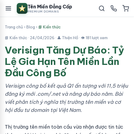
Tên Miền Đẳng Cấp
PREMIUM DOMAINS
Trang chủ
›
Blog
›
📘 Kiến thức
📘 Kiến thức ·
24/04/2026
· 👤 Thiện Hồ · 👁 181 lượt xem
Verisign Tăng Dự Báo: Tỷ
Lệ Gia Hạn Tên Miền Lần
Đầu Công Bố
Verisign công bố kết quả Q1 ấn tượng với 11,5 triệu
đăng ký mới .com/.net và nâng dự báo năm. Bài
viết phân tích ý nghĩa thị trường tên miền và cơ
hội đầu tư domain tại Việt Nam.
Thị trường tên miền toàn cầu vừa nhận được tin tức