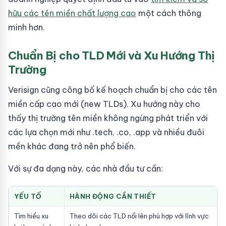
hữu các tên miền chất lượng cao
một cách thông
minh hơn.
Chuẩn Bị cho TLD Mới và Xu Hướng Thị
Trường
Verisign cũng công bố kế hoạch chuẩn bị cho các tên
miền cấp cao mới (new TLDs). Xu hướng này cho
thấy thị trường tên miền không ngừng phát triển với
các lựa chọn mới như .tech, .co, .app và nhiều đuôi
mền khác đang trở nên phổ biến.
Với sự đa dạng này, các nhà đầu tư cần:
YẾU TỐ
HÀNH ĐỘNG CẦN THIẾT
Tìm hiểu xu
Theo dõi các TLD nổi lên phù hợp với lĩnh vực