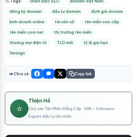
🏷 Tags:
chiến lược SEO
domain Việt Nam
đăng ký domain
đầu tư domain
định giá domain
kinh doanh online
tài sản số
tên miền cao cấp
tên miền com net
thị trường tên miền
thương mại điện tử
TLD mới
tỷ lệ gia hạn
Verisign
📣 Chia sẻ:
Copy link
Thiện Hồ
⭐
Chủ sàn Tên Miền Đẳng Cấp · 68K+ followers ·
Expert đầu tư tên miền