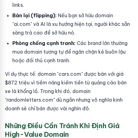
links.
Bán lại (flipping):
Nếu bạn sở hữu domain
"ai.com" và AI là xu hướng hiện tại, người khác sẵn
sàng trả cao để sở hữu nó.
Phòng chống cạnh tranh:
Các brand lớn thường
mua domain tương tự để ngăn chặn kẻ buôn lậu
hoặc đối thủ cạnh tranh.
Ví dụ thực tế: domain "cars.com" được bán với giá
$872 triệu vì tiềm năng kiếm tiền từ quảng cáo bán
xe là khổng lồ. Trong khi đó, domain
"randomletters.com" dù ngắn nhưng vô nghĩa kinh
doanh sẽ chỉ bán được vài nghìn đô.
Những Điều Cần Tránh Khi Định Giá
High-Value Domain