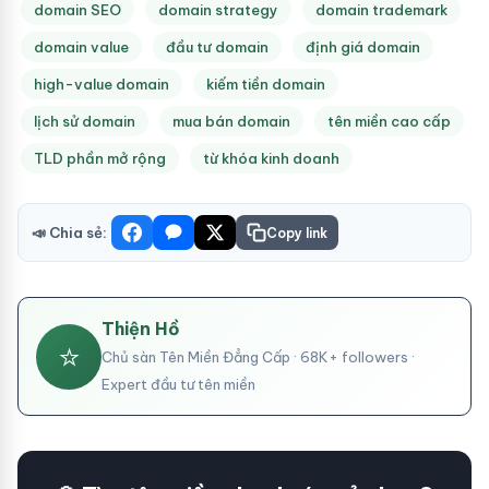
domain SEO
domain strategy
domain trademark
domain value
đầu tư domain
định giá domain
high-value domain
kiếm tiền domain
lịch sử domain
mua bán domain
tên miền cao cấp
TLD phần mở rộng
từ khóa kinh doanh
📣 Chia sẻ:
Copy link
Thiện Hồ
⭐
Chủ sàn Tên Miền Đẳng Cấp · 68K+ followers ·
Expert đầu tư tên miền