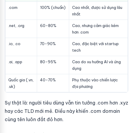
.com
100% (chuẩn)
Cao nhất, được sử dụng lâu
nhất
.net, .org
60-80%
Cao, nhưng cảm giác kém
hơn .com
.io, .co
70-90%
Cao, đặc biệt với startup
tech
.ai, .app
80-95%
Cao do xu hướng AI và ứng
dụng
Quốc gia (.vn,
40-70%
Phụ thuộc vào chiến lược
.uk)
địa phương
Sự thật là: người tiêu dùng vẫn tin tưởng .com hơn .xyz
hay các TLD mới mẻ. Điều này khiến .com domain
cùng tên luôn đắt đỏ hơn.