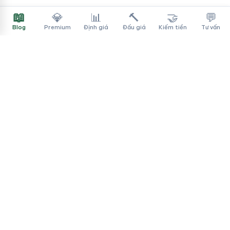
📖
💎
📊
🔨
🤝
💬
Blog
Premium
Định giá
Đấu giá
Kiếm tiền
Tư vấn
Tên Miền Đẳng Cấp
✓
Sàn mua bán tên miền cao cấp cho người Việt
f
▶
♪
Dịch vụ
Tìm tên miền
Theo ngành
Cách mua
Thanh toán