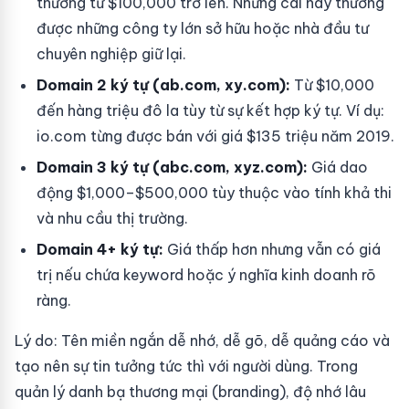
thường từ $100,000 trở lên. Những cái này thường
được những công ty lớn sở hữu hoặc nhà đầu tư
chuyên nghiệp giữ lại.
Domain 2 ký tự (ab.com, xy.com):
Từ $10,000
đến hàng triệu đô la tùy từ sự kết hợp ký tự. Ví dụ:
io.com từng được bán với giá $135 triệu năm 2019.
Domain 3 ký tự (abc.com, xyz.com):
Giá dao
động $1,000–$500,000 tùy thuộc vào tính khả thi
và nhu cầu thị trường.
Domain 4+ ký tự:
Giá thấp hơn nhưng vẫn có giá
trị nếu chứa keyword hoặc ý nghĩa kinh doanh rõ
ràng.
Lý do: Tên miền ngắn dễ nhớ, dễ gõ, dễ quảng cáo và
tạo nên sự tin tưởng tức thì với người dùng. Trong
quản lý danh bạ thương mại (branding), độ nhớ lâu