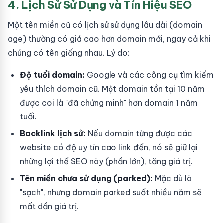
4. Lịch Sử Sử Dụng và Tín Hiệu SEO
Một tên miền cũ có lịch sử sử dụng lâu dài (domain
age) thường có giá cao hơn domain mới, ngay cả khi
chúng có tên giống nhau. Lý do:
Độ tuổi domain:
Google và các công cụ tìm kiếm
yêu thích domain cũ. Một domain tồn tại 10 năm
được coi là "đã chứng minh" hơn domain 1 năm
tuổi.
Backlink lịch sử:
Nếu domain từng được các
website có độ uy tín cao link đến, nó sẽ giữ lại
những lợi thế SEO này (phần lớn), tăng giá trị.
Tên miền chưa sử dụng (parked):
Mặc dù là
"sạch", nhưng domain parked suốt nhiều năm sẽ
mất dần giá trị.