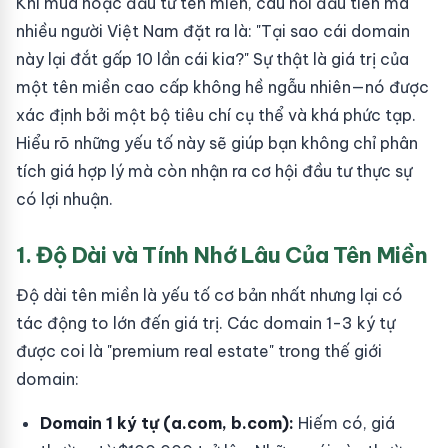
Khi mua hoặc đầu tư tên miền, câu hỏi đầu tiên mà
nhiều người Việt Nam đặt ra là: "Tại sao cái domain
này lại đắt gấp 10 lần cái kia?" Sự thật là giá trị của
một tên miền cao cấp không hề ngẫu nhiên—nó được
xác định bởi một bộ tiêu chí cụ thể và khá phức tạp.
Hiểu rõ những yếu tố này sẽ giúp bạn không chỉ phân
tích giá hợp lý mà còn nhận ra cơ hội đầu tư thực sự
có lợi nhuận.
1. Độ Dài và Tính Nhớ Lâu Của Tên Miền
Độ dài tên miền là yếu tố cơ bản nhất nhưng lại có
tác động to lớn đến giá trị. Các domain 1-3 ký tự
được coi là "premium real estate" trong thế giới
domain:
Domain 1 ký tự (a.com, b.com):
Hiếm có, giá