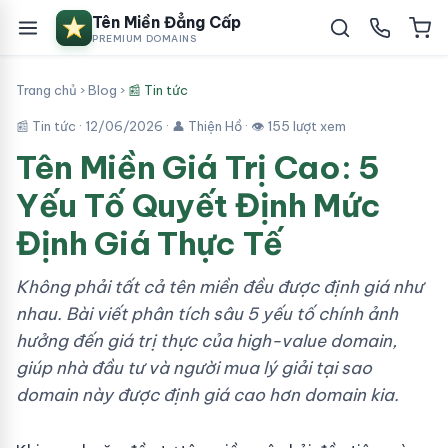
Tên Miền Đẳng Cấp
PREMIUM DOMAINS
Trang chủ
›
Blog
›
📰 Tin tức
📰 Tin tức ·
12/06/2026
· 👤 Thiện Hồ · 👁 155 lượt xem
Tên Miền Giá Trị Cao: 5
Yếu Tố Quyết Định Mức
Định Giá Thực Tế
Không phải tất cả tên miền đều được định giá như
nhau. Bài viết phân tích sâu 5 yếu tố chính ảnh
hưởng đến giá trị thực của high-value domain,
giúp nhà đầu tư và người mua lý giải tại sao
domain này được định giá cao hơn domain kia.