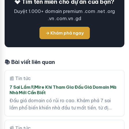
💎 Tìm tên miền cho dự án của bạn?
Duyệt 1.000+ domain premium .com .net .org
.vn .com.vn .gd
→ Khám phá ngay
📚 Bài viết liên quan
📰 Tin tức
7 Sai Lầm치Mire Khi Tham Gia Đấu Giá Domain Mà
Nhà Mới Cần Biết
Đấu giá domain có rủi ro cao. Khám phá 7 sai
lầm phổ biến khiến nhà đầu tư mất tiền, từ đị…
📰 Tin tức