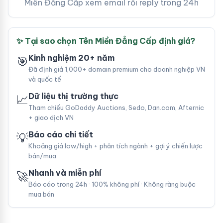
Miền Đẳng Cấp xem email rồi reply trong 24h
✨ Tại sao chọn Tên Miền Đẳng Cấp định giá?
Kinh nghiệm 20+ năm
🎯
Đã định giá 1,000+ domain premium cho doanh nghiệp VN
và quốc tế
Dữ liệu thị trường thực
📈
Tham chiếu GoDaddy Auctions, Sedo, Dan.com, Afternic
+ giao dịch VN
Báo cáo chi tiết
💡
Khoảng giá low/high + phân tích ngành + gợi ý chiến lược
bán/mua
Nhanh và miễn phí
🚀
Báo cáo trong 24h · 100% không phí · Không ràng buộc
mua bán