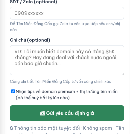
SĐT / Zalo (optional)
Để Tên Miền Đẳng Cấp gọi Zalo tư vấn trực tiếp nếu anh/chị
cần
Ghi chú (optional)
Càng chi tiết Tên Miền Đẳng Cấp tư vấn càng chính xác
Nhận tips về domain premium + thị trường tên miền
(có thể huỷ bất kỳ lúc nào)
📨 Gửi yêu cầu định giá
🔒 Thông tin bảo mật tuyệt đối · Không spam · Tên