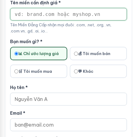
Tên miền cần định giá *
Tên Miền Đẳng Cấp nhận mọi đuôi: .com, .net, .org, .vn,
.com.vn, .gd, .ai, .io...
Bạn muốn gì? *
📊 Chỉ ước lượng giá
💰 Tôi muốn bán
🛒 Tôi muốn mua
💬 Khác
Họ tên *
Email *