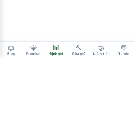
📊
📖
💎
🔨
🤝
💬
Blog
Premium
Định giá
Đấu giá
Kiếm tiền
Tư vấn
Tên Miền Đẳng Cấp
✓
Sàn mua bán tên miền cao cấp cho người Việt
f
▶
♪
Dịch vụ