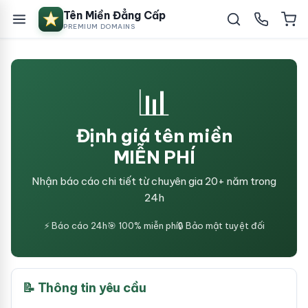
Tên Miền Đẳng Cấp
PREMIUM DOMAINS
📊
Định giá tên miền
MIỄN PHÍ
Nhận báo cáo chi tiết từ chuyên gia 20+ năm trong
24h
⚡ Báo cáo 24h
🎯 100% miễn phí
🔒 Bảo mật tuyệt đối
📝 Thông tin yêu cầu