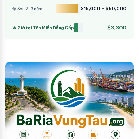
$15,000 – $50,000
💎 Sau 2-3 năm
$3,300
🔥 Giá tại Tên Miền Đẳng Cấp
⸻