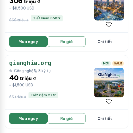
306
triệu ₫
≈ $11,500 USD
Tiết kiệm 360tr
666 triệu ₫
🤍
Mua ngay
Ra giá
Chi tiết
gianghia.org
MỚI
SALE
📂 Công nghệ
🔡 8 ký tự
40
triệu ₫
≈ $1,500 USD
Tiết kiệm 27tr
66 triệu ₫
🤍
Mua ngay
Ra giá
Chi tiết