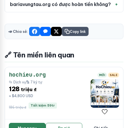
bariavungtau.org có được hoàn tiền không?
📣 Chia sẻ:
Copy link
🔗 Tên miền liên quan
hochieu.org
MỚI
SALE
📂 Dịch vụ
🔡 7 ký tự
128
triệu ₫
≈ $4,800 USD
Tiết kiệm 59tr
186 triệu ₫
🤍