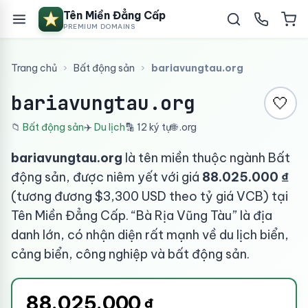
Tên Miền Đẳng Cấp
PREMIUM DOMAINS
Trang chủ
›
Bất động sản
›
bariavungtau.org
bariavungtau.org
🤍
📁
Bất động sản
✈️
Du lịch
🔡 12 ký tự
🌐 .org
bariavungtau.org
là tên miền thuộc ngành Bất
động sản, được niêm yết với giá
88.025.000 ₫
(tương đương $3,300 USD theo tỷ giá VCB) tại
Tên Miền Đẳng Cấp. “Bà Rịa Vũng Tàu” là địa
danh lớn, có nhận diện rất mạnh về du lịch biển,
cảng biển, công nghiệp và bất động sản.
88.025.000
₫