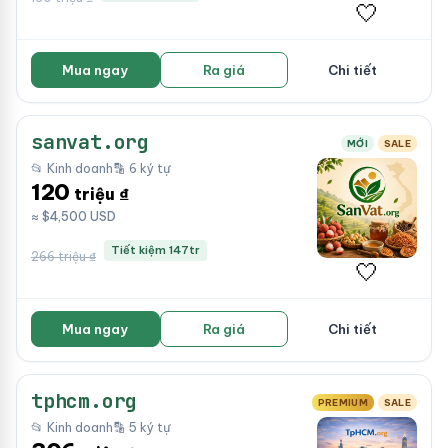
🤍
Mua ngay
Ra giá
Chi tiết
sanvat.org
MỚI
SALE
📂 Kinh doanh
🔡 6 ký tự
120
triệu ₫
≈ $4,500 USD
Tiết kiệm 147tr
266 triệu ₫
🤍
Mua ngay
Ra giá
Chi tiết
tphcm.org
PREMIUM
SALE
📂 Kinh doanh
🔡 5 ký tự