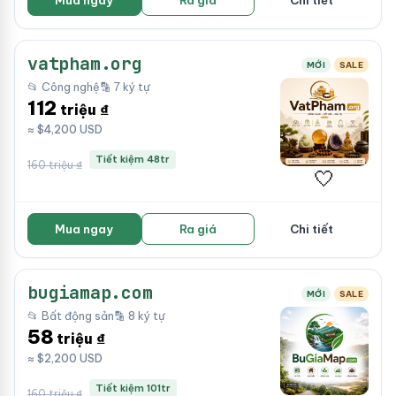
Mua ngay
Ra giá
Chi tiết
vatpham.org
MỚI
SALE
📂 Công nghệ
🔡 7 ký tự
112
triệu ₫
≈ $4,200 USD
Tiết kiệm 48tr
160 triệu ₫
🤍
Mua ngay
Ra giá
Chi tiết
bugiamap.com
MỚI
SALE
📂 Bất động sản
🔡 8 ký tự
58
triệu ₫
≈ $2,200 USD
Tiết kiệm 101tr
160 triệu ₫