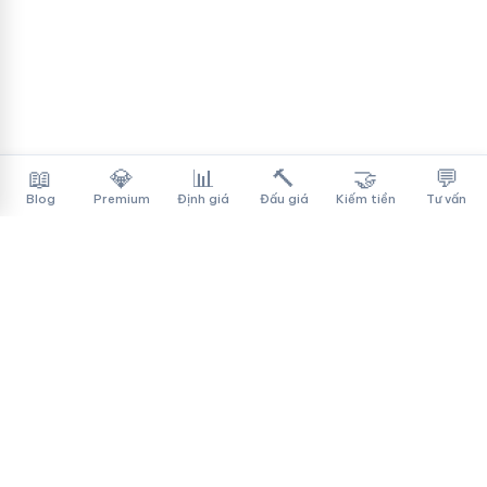
📖
💎
📊
🔨
🤝
💬
Blog
Premium
Định giá
Đấu giá
Kiếm tiền
Tư vấn
Tên Miền Đẳng Cấp
✓
Sàn mua bán tên miền cao cấp cho người Việt
f
▶
♪
Dịch vụ