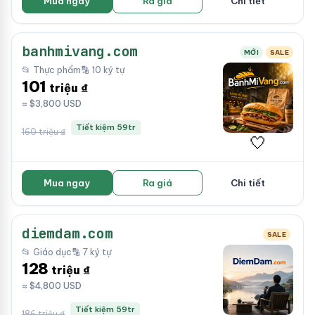
Mua ngay
Ra giá
Chi tiết
banhmivang.com
MỚI
SALE
📂 Thực phẩm
🔡 10 ký tự
101
triệu ₫
≈ $3,800 USD
Tiết kiệm 59tr
160 triệu ₫
🤍
Mua ngay
Ra giá
Chi tiết
diemdam.com
SALE
📂 Giáo dục
🔡 7 ký tự
128
triệu ₫
≈ $4,800 USD
Tiết kiệm 59tr
186 triệu ₫