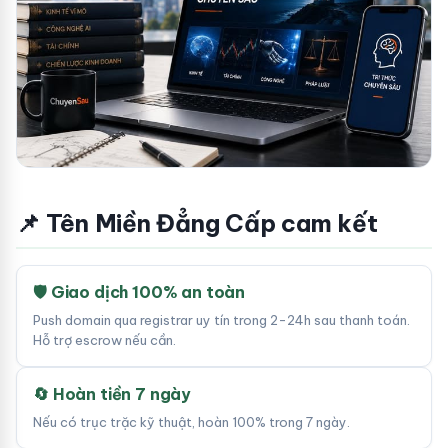
📌 Tên Miền Đẳng Cấp cam kết
🛡 Giao dịch 100% an toàn
Push domain qua registrar uy tín trong 2-24h sau thanh toán.
Hỗ trợ escrow nếu cần.
🔄 Hoàn tiền 7 ngày
Nếu có trục trặc kỹ thuật, hoàn 100% trong 7 ngày.