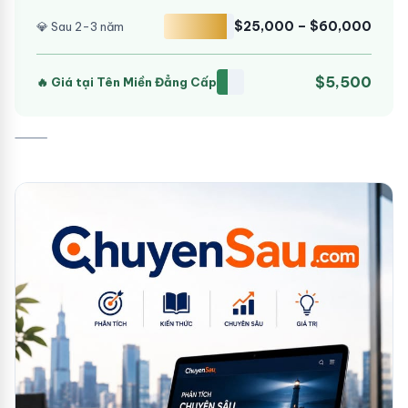
$25,000 – $60,000
💎 Sau 2-3 năm
$5,500
🔥 Giá tại Tên Miền Đẳng Cấp
⸻