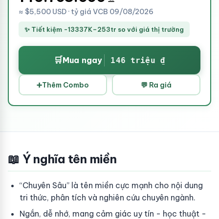
≈ $5,500 USD · tỷ giá VCB 09/08/2026
✨ Tiết kiệm -13337K–253tr so với giá thị trường
🛒
Mua ngay
146 triệu ₫
➕
Thêm Combo
💬 Ra giá
📖 Ý nghĩa tên miền
“Chuyên Sâu” là tên miền cực mạnh cho nội dung
tri thức, phân tích và nghiên cứu chuyên ngành.
Ngắn, dễ nhớ, mang cảm giác uy tín - học thuật -