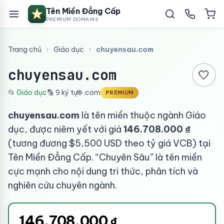
Tên Miền Đẳng Cấp
PREMIUM DOMAINS
Trang chủ
›
Giáo dục
›
chuyensau.com
chuyensau.com
🤍
📂
Giáo dục
🔡 9 ký tự
🌐 .com
PREMIUM
chuyensau.com
là tên miền thuộc ngành Giáo
dục, được niêm yết với giá
146.708.000 ₫
(tương đương $5,500 USD theo tỷ giá VCB) tại
Tên Miền Đẳng Cấp. “Chuyên Sâu” là tên miền
cực mạnh cho nội dung tri thức, phân tích và
nghiên cứu chuyên ngành.
146.708.000
₫