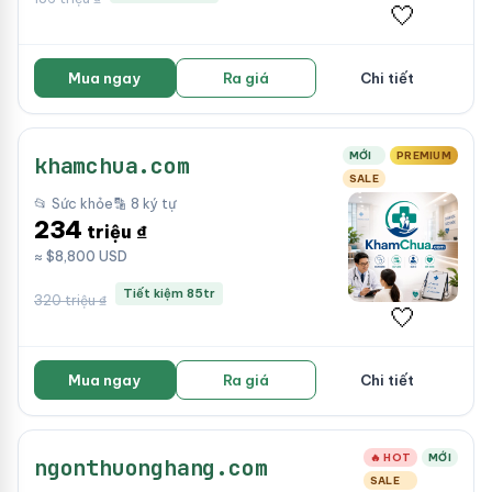
🤍
Mua ngay
Ra giá
Chi tiết
MỚI
PREMIUM
khamchua.com
SALE
📂 Sức khỏe
🔡 8 ký tự
234
triệu ₫
≈ $8,800 USD
Tiết kiệm 85tr
320 triệu ₫
🤍
Mua ngay
Ra giá
Chi tiết
🔥 HOT
MỚI
ngonthuonghang.com
SALE