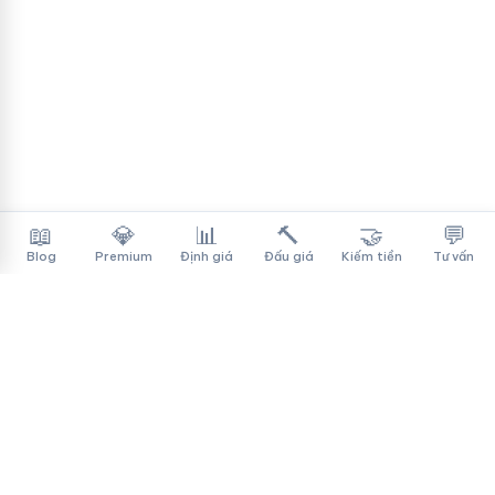
📖
💎
📊
🔨
🤝
💬
Blog
Premium
Định giá
Đấu giá
Kiếm tiền
Tư vấn
Tên Miền Đẳng Cấp
✓
Sàn mua bán tên miền cao cấp cho người Việt
f
▶
♪