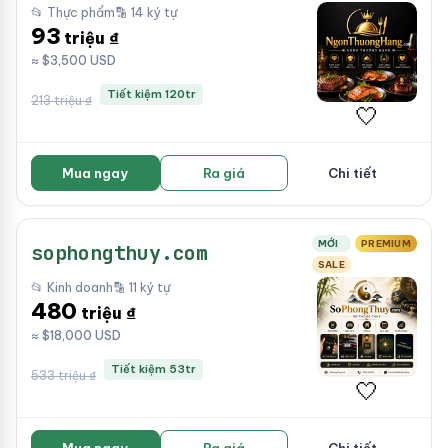
📂 Thực phẩm
🔡 14 ký tự
93
triệu ₫
≈ $3,500 USD
Tiết kiệm 120tr
213 triệu ₫
🤍
Mua ngay
Ra giá
Chi tiết
MỚI
PREMIUM
sophongthuy.com
SALE
📂 Kinh doanh
🔡 11 ký tự
480
triệu ₫
≈ $18,000 USD
Tiết kiệm 53tr
533 triệu ₫
🤍