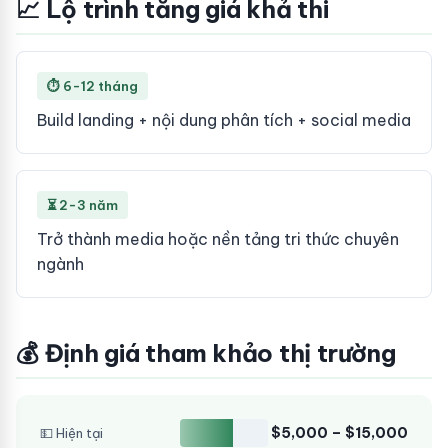
📈 Lộ trình tăng giá khả thi
⏱ 6-12 tháng
Build landing + nội dung phân tích + social media
⏳ 2-3 năm
Trở thành media hoặc nền tảng tri thức chuyên
ngành
💰 Định giá tham khảo thị trường
$5,000 – $15,000
💵 Hiện tại