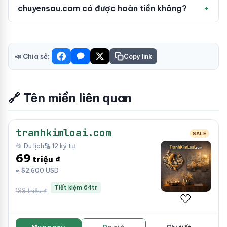
chuyensau.com có được hoàn tiền không?
📣 Chia sẻ:
Copy link
🔗 Tên miền liên quan
tranhkimloai.com
SALE
📂 Du lịch
🔡 12 ký tự
69
triệu ₫
≈ $2,600 USD
Tiết kiệm 64tr
133 triệu ₫
🤍