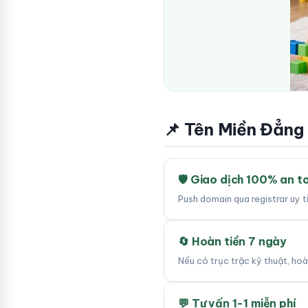
📌 Tên Miền Đẳng
🛡 Giao dịch 100% an t
Push domain qua registrar uy 
🔄 Hoàn tiền 7 ngày
Nếu có trục trặc kỹ thuật, ho
💬 Tư vấn 1-1 miễn phí