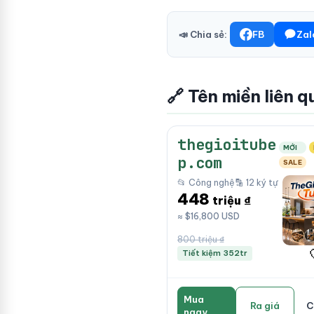
📣 Chia sẻ:
FB
Zal
🔗 Tên miền liên q
thegioitube
MỚI
p.com
SALE
📂 Công nghệ
🔡 12 ký tự
448
triệu ₫
≈ $16,800 USD
800 triệu ₫
Tiết kiệm 352tr
Mua
Ra giá
C
ngay