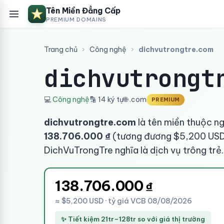
Tên Miền Đẳng Cấp
PREMIUM DOMAINS
Trang chủ
›
Công nghệ
›
dichvutrongtre.com
dichvutrongt
💻
Công nghệ
🔡 14 ký tự
🌐 .com
PREMIUM
dichvutrongtre.com
là tên miền thuộc n
138.706.000 ₫
(tương đương $5,200 USD 
DichVuTrongTre nghĩa là dịch vụ trông trẻ.
138.706.000
₫
≈ $5,200 USD · tỷ giá VCB 08/08/2026
✨ Tiết kiệm 21tr–128tr so với giá thị trường