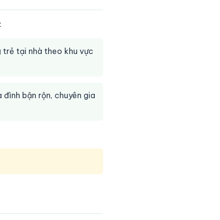
:
 trẻ tại nhà theo khu vực
 đình bận rộn, chuyên gia