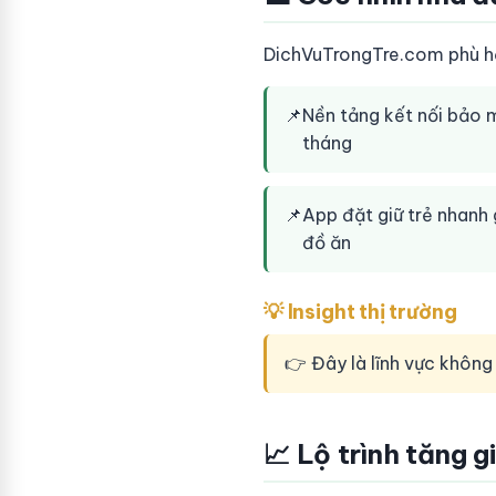
DichVuTrongTre.com phù hợp
📌
Nền tảng kết nối bảo m
tháng
📌
App đặt giữ trẻ nhanh 
đồ ăn
💡 Insight thị trường
👉 Đây là lĩnh vực không
📈 Lộ trình tăng g