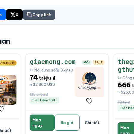
o
X
Copy link
uan
giacmong.com
theg
MỚI
SALE
PREMIUM
gthu
📂 Nội dung số
🔡 8 ký tự
74
triệu ₫
📂 Công 
666
≈ $2,800 USD
≈ $25,0
133 triệu ₫
🤍
Tiết kiệm 59tr
1,2 tỷ ₫
🤍
Tiết ki
Mua
Ra giá
Chi tiết
ngay
Mua
hi tiết
ngay