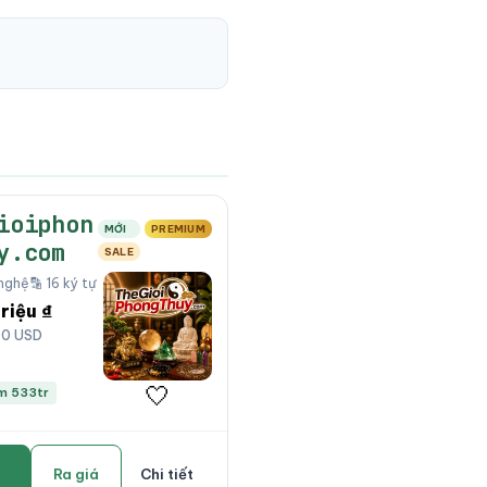
ioiphon
MỚI
PREMIUM
y.com
SALE
nghệ
🔡 16 ký tự
triệu ₫
00 USD
🤍
ệm 533tr
Ra giá
Chi tiết