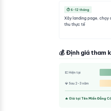
⏱ 6-12 tháng
Xây landing page, chạy 
thu thực tế
💰 Định giá tham 
💵 Hiện tại
💎 Sau 2-3 năm
🔥 Giá tại Tên Miền Đẳng C