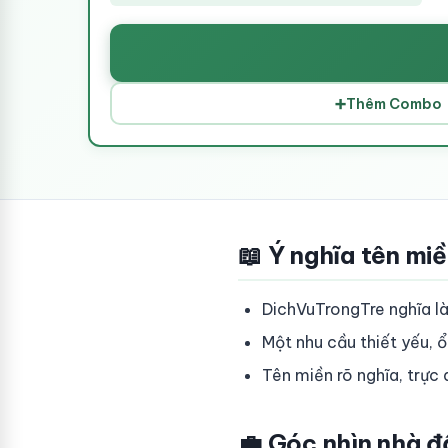
➕
Thêm Combo
📖 Ý nghĩa tên mi
DichVuTrongTre nghĩa là 
Một nhu cầu thiết yếu, ổ
Tên miền rõ nghĩa, trực
💼 Góc nhìn nhà đ