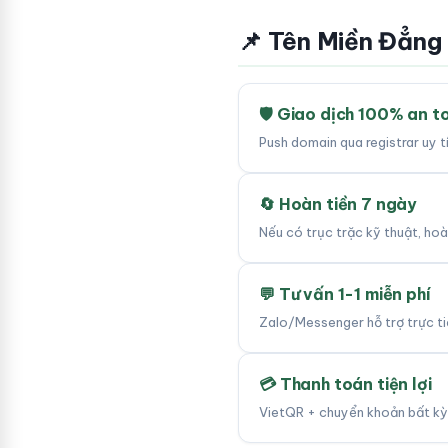
📌 Tên Miền Đẳng
🛡 Giao dịch 100% an t
Push domain qua registrar uy 
🔄 Hoàn tiền 7 ngày
Nếu có trục trặc kỹ thuật, ho
💬 Tư vấn 1-1 miễn phí
Zalo/Messenger hỗ trợ trực tiế
💳 Thanh toán tiện lợi
VietQR + chuyển khoản bất kỳ