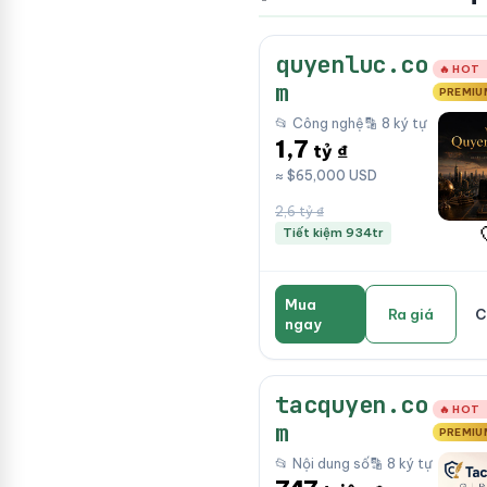
quyenluc.co
🔥 HOT
m
PREMIU
📂 Công nghệ
🔡 8 ký tự
1,7
tỷ ₫
≈ $65,000 USD
2,6 tỷ ₫
Tiết kiệm 934tr
Mua
Ra giá
C
ngay
tacquyen.co
🔥 HOT
m
PREMIU
📂 Nội dung số
🔡 8 ký tự