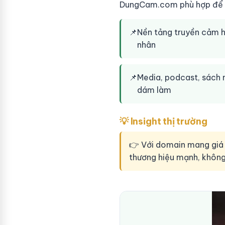
DungCam.com phù hợp để phá
📌
Nền tảng truyền cảm hứ
nhân
📌
Media, podcast, sách n
dám làm
💡 Insight thị trường
👉 Với domain mang giá 
thương hiệu mạnh, không