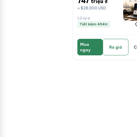
747
triệu ₫
≈ $28,000 USD
1,2 tỷ ₫
Tiết kiệm 454tr
Mua
Ra giá
C
ngay