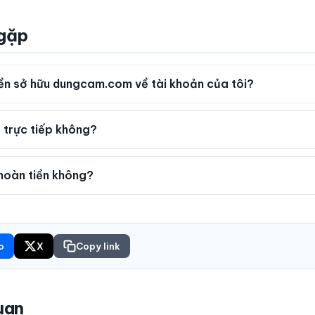
 gặp
n sở hữu dungcam.com về tài khoản của tôi?
 trực tiếp không?
oàn tiền không?
o
X
Copy link
uan