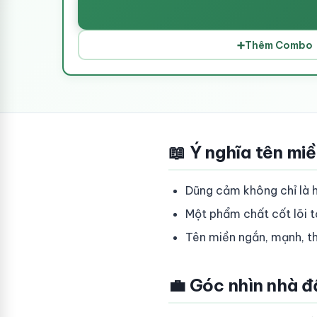
➕
Thêm Combo
📖 Ý nghĩa tên mi
Dũng cảm không chỉ là h
Một phẩm chất cốt lõi t
Tên miền ngắn, mạnh, th
💼 Góc nhìn nhà đ