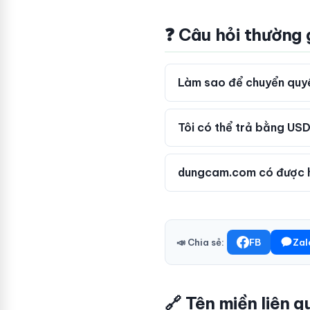
❓ Câu hỏi thường
Làm sao để chuyển quyề
Tôi có thể trả bằng USD
dungcam.com có được h
📣 Chia sẻ:
FB
Zal
🔗 Tên miền liên q