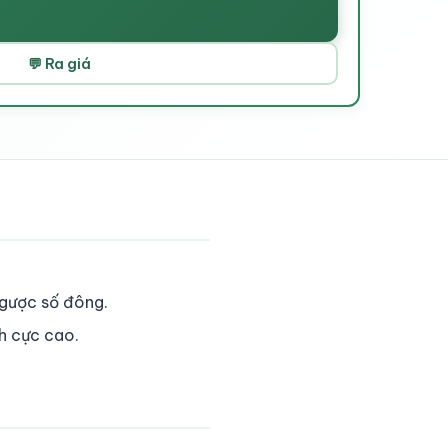
💬 Ra giá
ngược số đông.
ch cực cao.