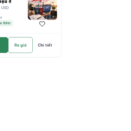
iệu ₫
0 USD
 ₫
🤍
ệm 59tr
Ra giá
Chi tiết