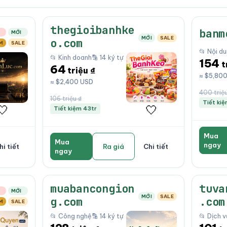
thegioibanhke
banm
MỚI
MỚI
SALE
o.com
M
SALE
📂 Nội d
📂 Kinh doanh
🔡 14 ký tự
154
t
64
triệu ₫
≈ $5,80
≈ $2,400 USD
400 triệu
106 triệu ₫
Tiết ki
🤍
🤍
Tiết kiệm 43tr
Mua
Mua
ngay
hi tiết
Ra giá
Chi tiết
ngay
muabancongion
tuva
MỚI
MỚI
SALE
g.com
.com
M
SALE
📂 Công nghệ
🔡 14 ký tự
📂 Dịch v