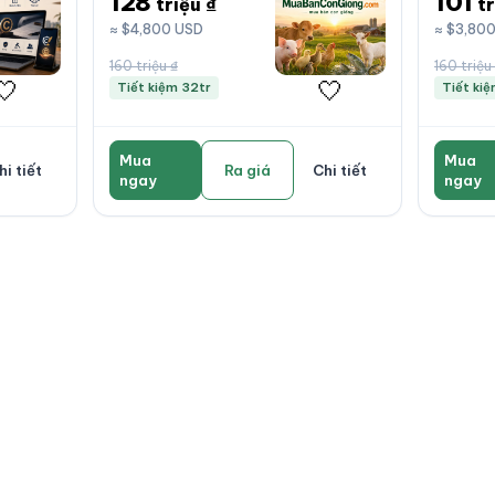
128
101
triệu ₫
tr
≈ $4,800 USD
≈ $3,80
160 triệu ₫
160 triệu
🤍
🤍
Tiết kiệm 32tr
Tiết ki
Mua
Mua
hi tiết
Ra giá
Chi tiết
ngay
ngay