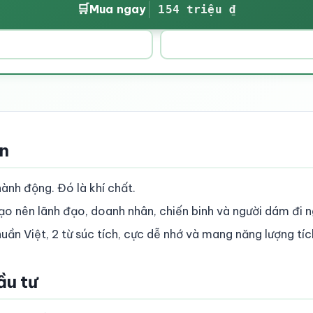
🛒
Mua ngay
154 triệu ₫
ền
ành động. Đó là khí chất.
ạo nên lãnh đạo, doanh nhân, chiến binh và người dám đi 
uần Việt, 2 từ súc tích, cực dễ nhớ và mang năng lượng tí
ầu tư