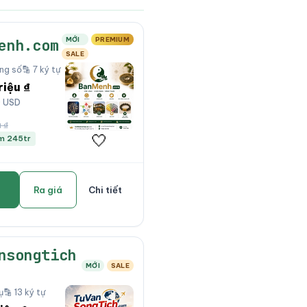
MỚI
PREMIUM
enh.com
SALE
ung số
🔡 7 ký tự
riệu ₫
0 USD
 ₫
🤍
ệm 245tr
Ra giá
Chi tiết
nsongtich
MỚI
SALE
ụ
🔡 13 ký tự