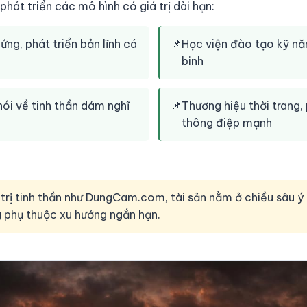
t triển các mô hình có giá trị dài hạn:
ng, phát triển bản lĩnh cá
📌
Học viện đào tạo kỹ năn
binh
ói về tinh thần dám nghĩ
📌
Thương hiệu thời trang, 
thông điệp mạnh
trị tinh thần như DungCam.com, tài sản nằm ở chiều sâu ý
 phụ thuộc xu hướng ngắn hạn.