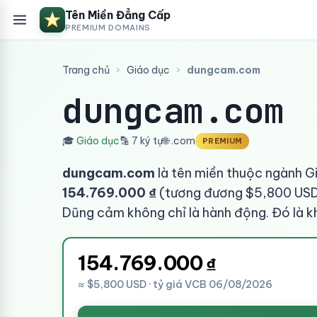
Tên Miền Đẳng Cấp
PREMIUM DOMAINS
Trang chủ
›
Giáo dục
›
dungcam.com
dungcam.com
🎓
Giáo dục
🔡 7 ký tự
🌐 .com
PREMIUM
dungcam.com
là tên miền thuộc ngành Gi
154.769.000 ₫
(tương đương $5,800 USD 
Dũng cảm không chỉ là hành động. Đó là kh
154.769.000
₫
≈ $5,800 USD · tỷ giá VCB 06/08/2026