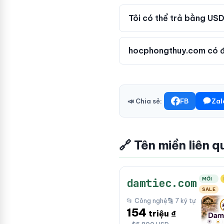
Tôi có thể trả bằng USD
hocphongthuy.com có đ
📣 Chia sẻ:
FB
Zal
🔗 Tên miền liên q
MỚI
damtiec.com
SALE
📂 Công nghệ
🔡 7 ký tự
154
triệu ₫