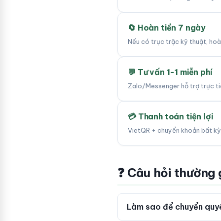
🔄 Hoàn tiền 7 ngày
Nếu có trục trặc kỹ thuật, ho
💬 Tư vấn 1-1 miễn phí
Zalo/Messenger hỗ trợ trực tiế
💳 Thanh toán tiện lợi
VietQR + chuyển khoản bất kỳ
❓ Câu hỏi thường
Làm sao để chuyển quyề