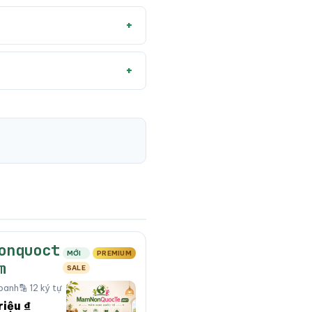
onquoct
MỚI
PREMIUM
m
SALE
doanh
🔡 12 ký tự
riệu ₫