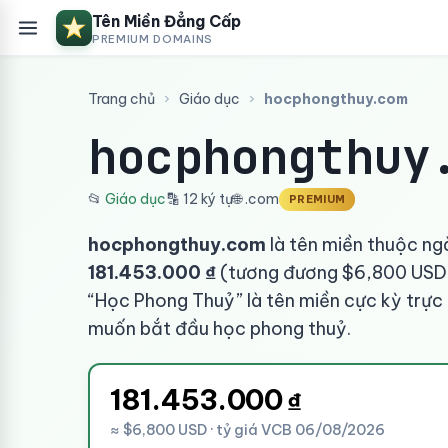
Tên Miền Đẳng Cấp
PREMIUM DOMAINS
Trang chủ
›
Giáo dục
›
hocphongthuy.com
hocphongthuy
📂
Giáo dục
🔡 12 ký tự
🌐 .com
PREMIUM
hocphongthuy.com
là tên miền thuộc ng
181.453.000 ₫
(tương đương $6,800 USD t
“Học Phong Thuỷ” là tên miền cực kỳ trực
muốn bắt đầu học phong thuỷ.
181.453.000
₫
≈ $6,800 USD · tỷ giá VCB 06/08/2026