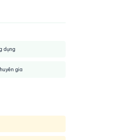
g dụng
huyên gia