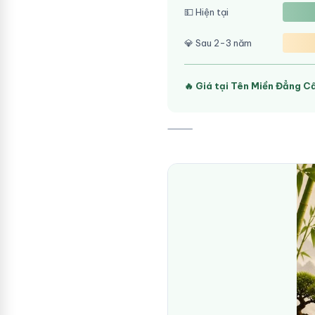
💵 Hiện tại
💎 Sau 2-3 năm
🔥 Giá tại Tên Miền Đẳng C
⸻