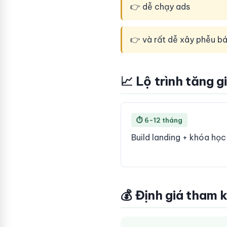
👉 dễ chạy ads
👉 và rất dễ xây phễu b
📈 Lộ trình tăng g
⏱ 6-12 tháng
Build landing + khóa họ
💰 Định giá tham 