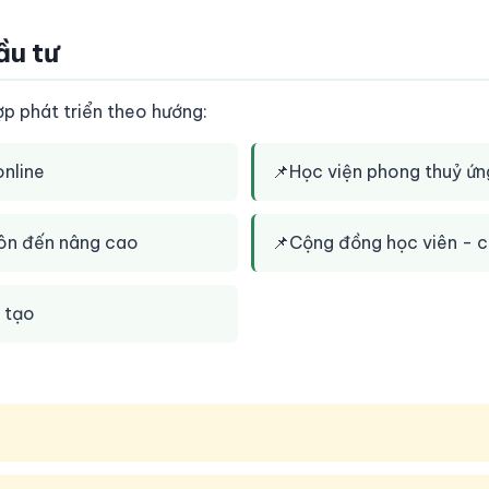
ầu tư
 phát triển theo hướng:
nline
📌
Học viện phong thuỷ ứn
môn đến nâng cao
📌
Cộng đồng học viên - c
o tạo