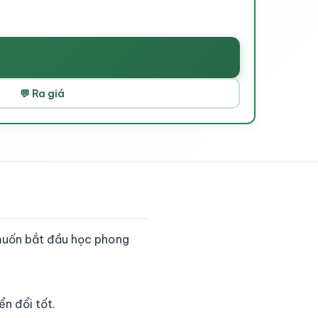
💬 Ra giá
 muốn bắt đầu học phong
n đổi tốt.