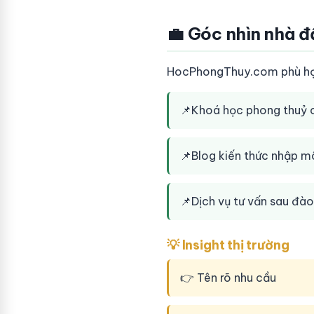
💼 Góc nhìn nhà đ
HocPhongThuy.com phù hợp
📌
Khoá học phong thuỷ o
📌
Blog kiến thức nhập 
📌
Dịch vụ tư vấn sau đà
💡 Insight thị trường
👉 Tên rõ nhu cầu