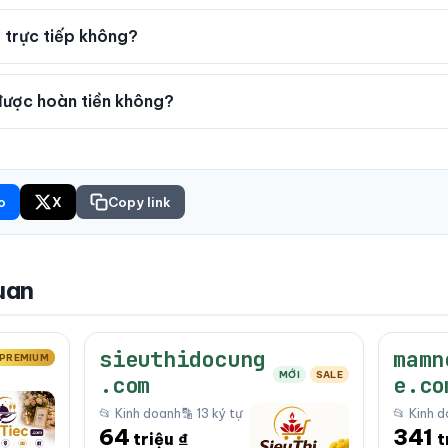
 trực tiếp không?
ược hoàn tiền không?
o
X
Copy link
uan
sieuthidocung
mamn
PREMIUM
MỚI
SALE
.com
e.co
📂 Kinh doanh
🔡 13 ký tự
📂 Kinh 
64
341
triệu ₫
t