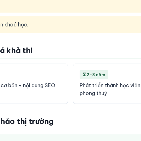
án khoá học.
iá khả thi
⏳ 2-3 năm
c cơ bản + nội dung SEO
Phát triển thành học việ
phong thuỷ
khảo thị trường