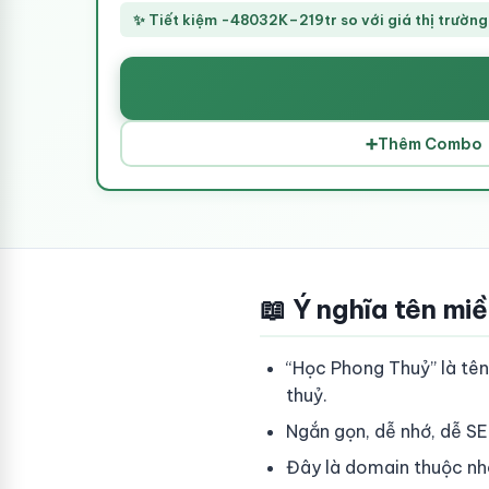
✨ Tiết kiệm -48032K–219tr so với giá thị trường
➕
Thêm Combo
📖 Ý nghĩa tên mi
“Học Phong Thuỷ” là tên
thuỷ.
Ngắn gọn, dễ nhớ, dễ SE
Đây là domain thuộc nh