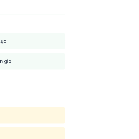
tục
n gia