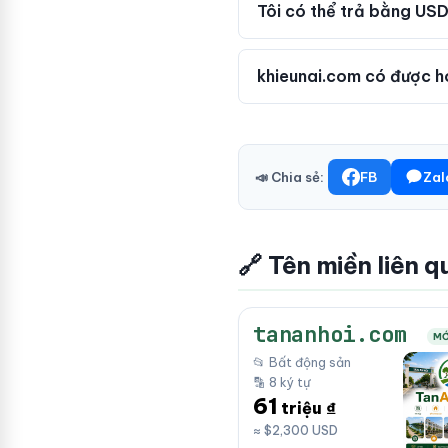
Tôi có thể trả bằng USD
khieunai.com có được h
📣 Chia sẻ:
FB
Zal
🔗 Tên miền liên q
tananhoi.com
MỚ
📂 Bất động sản
🔡 8 ký tự
61
triệu ₫
≈ $2,300 USD