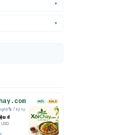
hay.com
MỚI
SALE
nghệ
🔡 7 ký tự
iệu ₫
0 USD
 ₫