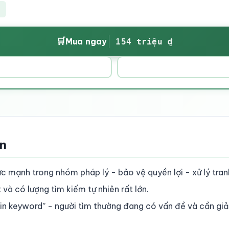
🛒
Mua ngay
154 triệu ₫
ền
ực mạnh trong nhóm pháp lý - bảo vệ quyền lợi - xử lý tran
và có lượng tìm kiếm tự nhiên rất lớn.
n keyword” - người tìm thường đang có vấn đề và cần giả