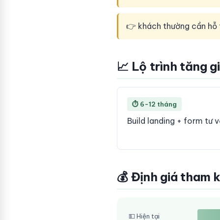
👉 khách thường cần hỗ 
📈 Lộ trình tăng g
⏱ 6-12 tháng
Build landing + form tư 
💰 Định giá tham 
💵 Hiện tại