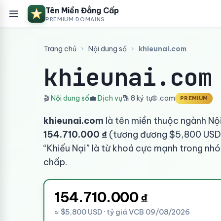
Tên Miền Đẳng Cấp
PREMIUM DOMAINS
Trang chủ
›
Nội dung số
›
khieunai.com
khieunai.com
🎬
Nội dung số
💼
Dịch vụ
🔡 8 ký tự
🌐 .com
PREMIUM
khieunai.com
là tên miền thuộc ngành Nội
154.710.000 ₫
(tương đương $5,800 USD 
“Khiếu Nại” là từ khoá cực mạnh trong nhóm
chấp.
154.710.000
₫
≈ $5,800 USD · tỷ giá VCB 09/08/2026