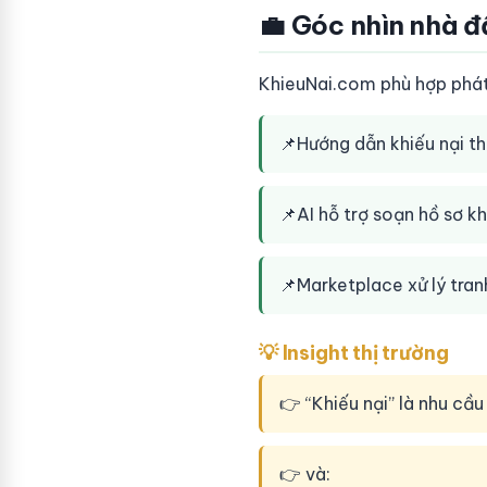
💼 Góc nhìn nhà đ
KhieuNai.com phù hợp phát t
📌
Hướng dẫn khiếu nại th
📌
AI hỗ trợ soạn hồ sơ kh
📌
Marketplace xử lý tran
💡 Insight thị trường
👉 “Khiếu nại” là nhu cầu
👉 và: