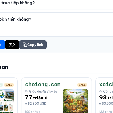
 trực tiếp không?
oàn tiền không?
o
X
Copy link
uan
choiong.com
xoic
I
SALE
SALE
📂 Giáo dục
🔡 7 ký tự
📂 Công 
77
93
triệu ₫
tr
≈ $2,900 USD
≈ $3,50
160 triệu ₫
133 triệu