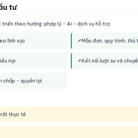
ầu tư
riển theo hướng: pháp lý - AI - dịch vụ hỗ trợ:
eo lĩnh vực
📌
Mẫu đơn, quy trình, thủ 
iếu nại
📌
Kết nối luật sư và chuyê
h chấp - quyền lợi
 rất thực tế