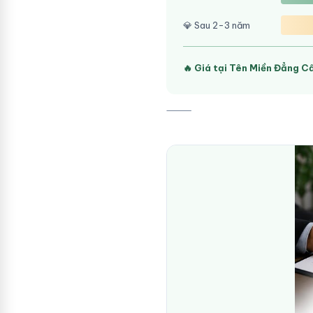
💎 Sau 2-3 năm
🔥 Giá tại Tên Miền Đẳng C
⸻