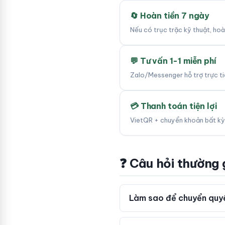
🔄 Hoàn tiền 7 ngày
Nếu có trục trặc kỹ thuật, ho
💬 Tư vấn 1-1 miễn phí
Zalo/Messenger hỗ trợ trực tiế
💳 Thanh toán tiện lợi
VietQR + chuyển khoản bất kỳ
❓ Câu hỏi thường
Làm sao để chuyển quyề