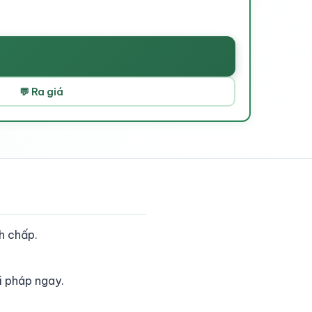
💬 Ra giá
h chấp.
i pháp ngay.