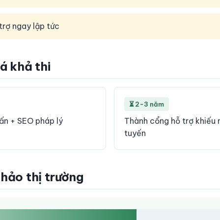
trợ ngay lập tức
iá khả thi
⏳ 2-3 năm
vấn + SEO pháp lý
Thành cổng hỗ trợ khiếu n
tuyến
khảo thị trường