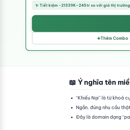
✨ Tiết kiệm -21339K–245tr so với giá thị trường
➕
Thêm Combo
📖 Ý nghĩa tên mi
“Khiếu Nại” là từ khoá c
Ngắn, đúng nhu cầu thật 
Đây là domain dạng “pai