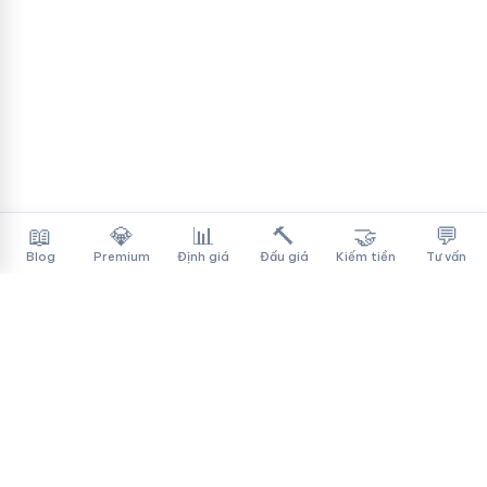
📖
💎
📊
🔨
🤝
💬
Blog
Premium
Định giá
Đấu giá
Kiếm tiền
Tư vấn
Tên Miền Đẳng Cấp
✓
Sàn mua bán tên miền cao cấp cho người Việt
f
▶
♪