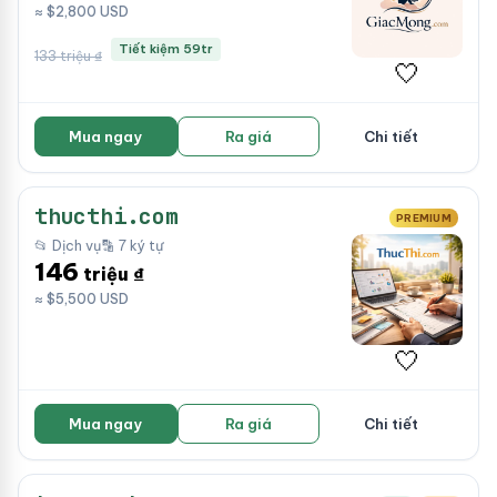
≈ $2,800 USD
Tiết kiệm 59tr
133 triệu ₫
🤍
Mua ngay
Ra giá
Chi tiết
thucthi.com
PREMIUM
📂 Dịch vụ
🔡 7 ký tự
146
triệu ₫
≈ $5,500 USD
🤍
Mua ngay
Ra giá
Chi tiết