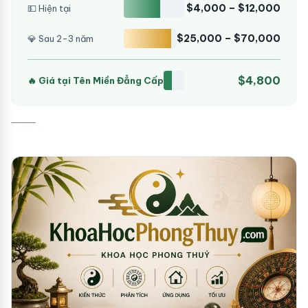
$4,000 – $12,000
💵 Hiện tại
$25,000 – $70,000
💎 Sau 2-3 năm
$4,800
🔥 Giá tại Tên Miền Đẳng Cấp
⸻