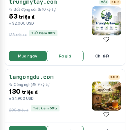
trungmytay.com
MỚI
SALE
📂 Bất động sản
🔡 10 ký tự
53
triệu ₫
≈ $2,000 USD
Tiết kiệm 80tr
133 triệu ₫
🤍
Mua ngay
Ra giá
Chi tiết
langongdu.com
SALE
📂 Công nghệ
🔡 9 ký tự
130
triệu ₫
≈ $4,900 USD
Tiết kiệm 69tr
200 triệu ₫
🤍