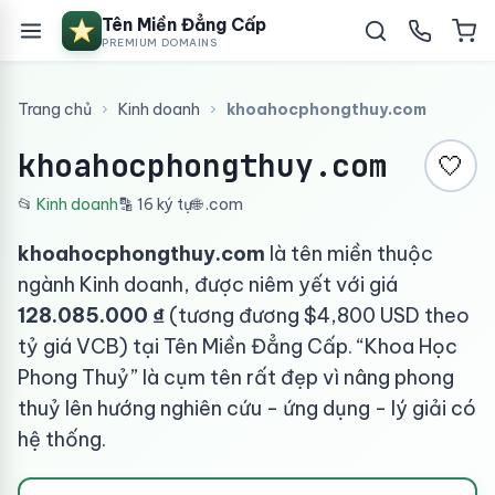
Tên Miền Đẳng Cấp
PREMIUM DOMAINS
Trang chủ
›
Kinh doanh
›
khoahocphongthuy.com
khoahocphongthuy.com
🤍
📂
Kinh doanh
🔡 16 ký tự
🌐 .com
khoahocphongthuy.com
là tên miền thuộc
ngành Kinh doanh, được niêm yết với giá
128.085.000 ₫
(tương đương $4,800 USD theo
tỷ giá VCB) tại Tên Miền Đẳng Cấp. “Khoa Học
Phong Thuỷ” là cụm tên rất đẹp vì nâng phong
thuỷ lên hướng nghiên cứu - ứng dụng - lý giải có
hệ thống.