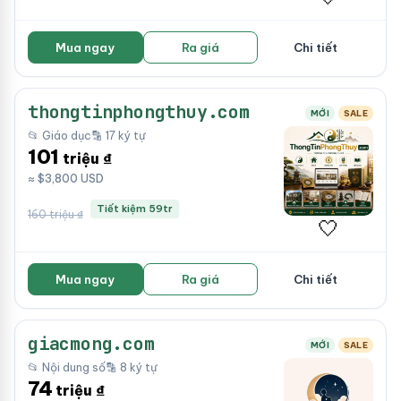
Mua ngay
Ra giá
Chi tiết
thongtinphongthuy.com
MỚI
SALE
📂 Giáo dục
🔡 17 ký tự
101
triệu ₫
≈ $3,800 USD
Tiết kiệm 59tr
160 triệu ₫
🤍
Mua ngay
Ra giá
Chi tiết
giacmong.com
MỚI
SALE
📂 Nội dung số
🔡 8 ký tự
74
triệu ₫