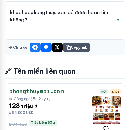
khoahocphongthuy.com có được hoàn tiền
không?
📣 Chia sẻ:
Copy link
🔗 Tên miền liên quan
phongthuymoi.com
MỚI
SALE
📂 Công nghệ
🔡 12 ký tự
128
triệu ₫
≈ $4,800 USD
Tiết kiệm 85tr
213 triệu ₫
🤍