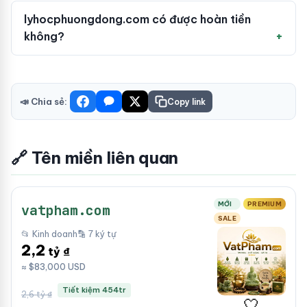
lyhocphuongdong.com có được hoàn tiền
không?
📣 Chia sẻ:
Copy link
🔗 Tên miền liên quan
MỚI
PREMIUM
vatpham.com
SALE
📂 Kinh doanh
🔡 7 ký tự
2,2
tỷ ₫
≈ $83,000 USD
Tiết kiệm 454tr
2,6 tỷ ₫
🤍