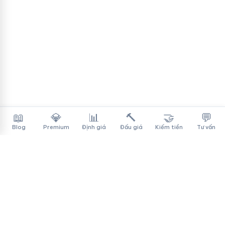
📖
💎
📊
🔨
🤝
💬
Blog
Premium
Định giá
Đấu giá
Kiếm tiền
Tư vấn
Tên Miền Đẳng Cấp
✓
Sàn mua bán tên miền cao cấp cho người Việt