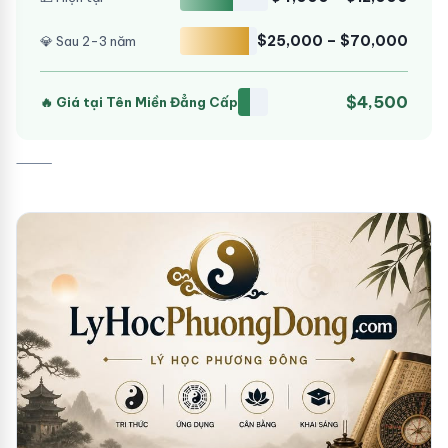
$25,000 – $70,000
💎 Sau 2-3 năm
$4,500
🔥 Giá tại Tên Miền Đẳng Cấp
⸻