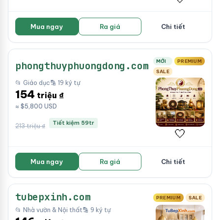
Mua ngay
Ra giá
Chi tiết
MỚI
PREMIUM
phongthuyphuongdong.com
SALE
📂 Giáo dục
🔡 19 ký tự
154
triệu ₫
≈ $5,800 USD
Tiết kiệm 59tr
213 triệu ₫
🤍
Mua ngay
Ra giá
Chi tiết
tubepxinh.com
PREMIUM
SALE
📂 Nhà vườn & Nội thất
🔡 9 ký tự