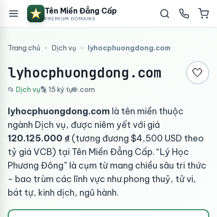
Tên Miền Đẳng Cấp
PREMIUM DOMAINS
Trang chủ
›
Dịch vụ
›
lyhocphuongdong.com
lyhocphuongdong.com
🤍
📂
Dịch vụ
🔡 15 ký tự
🌐 .com
lyhocphuongdong.com
là tên miền thuộc
ngành Dịch vụ, được niêm yết với giá
120.125.000 ₫
(tương đương $4,500 USD theo
tỷ giá VCB) tại Tên Miền Đẳng Cấp. “Lý Học
Phương Đông” là cụm từ mang chiều sâu tri thức
- bao trùm các lĩnh vực như phong thuỷ, tử vi,
bát tự, kinh dịch, ngũ hành.