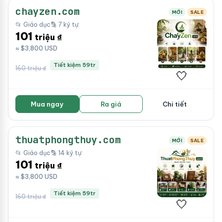
chayzen.com
MỚI
SALE
📂 Giáo dục
🔡 7 ký tự
101
triệu ₫
≈ $3,800 USD
Tiết kiệm 59tr
160 triệu ₫
🤍
Mua ngay
Ra giá
Chi tiết
thuatphongthuy.com
MỚI
SALE
📂 Giáo dục
🔡 14 ký tự
101
triệu ₫
≈ $3,800 USD
Tiết kiệm 59tr
160 triệu ₫
🤍