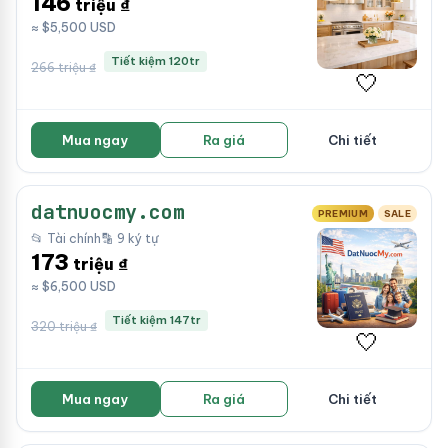
146
triệu ₫
≈ $5,500 USD
Tiết kiệm 120tr
266 triệu ₫
🤍
Mua ngay
Ra giá
Chi tiết
datnuocmy.com
PREMIUM
SALE
📂 Tài chính
🔡 9 ký tự
173
triệu ₫
≈ $6,500 USD
Tiết kiệm 147tr
320 triệu ₫
🤍
Mua ngay
Ra giá
Chi tiết