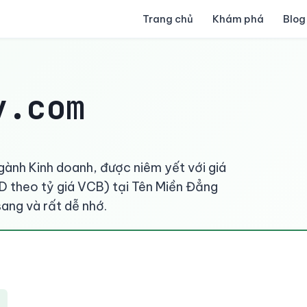
Trang chủ
Khám phá
Blog
y.com
gành Kinh doanh, được niêm yết với giá
 theo tỷ giá VCB) tại Tên Miền Đẳng
ang và rất dễ nhớ.