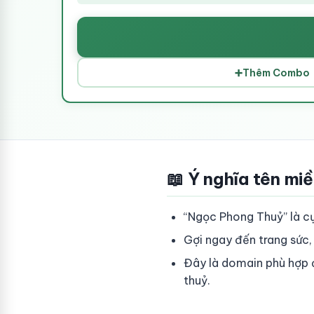
➕
Thêm Combo
📖 Ý nghĩa tên mi
“Ngọc Phong Thuỷ” là cụ
Gợi ngay đến trang sức
Đây là domain phù hợp 
thuỷ.