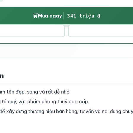
🛒
Mua ngay
341 triệu ₫
ền
m tên đẹp, sang và rất dễ nhớ.
, đá quý, vật phẩm phong thuỷ cao cấp.
để xây dựng thương hiệu bán hàng, tư vấn và nội dung chu