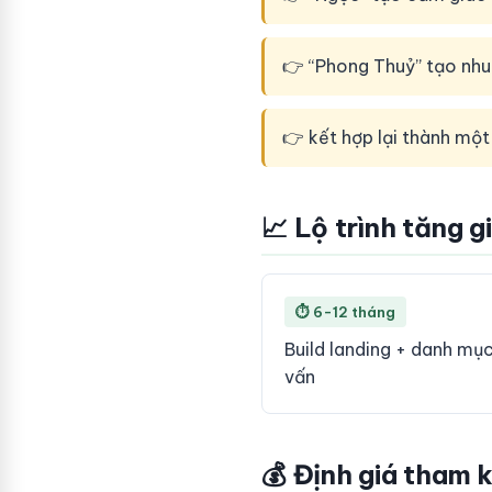
👉 “Phong Thuỷ” tạo nhu
👉 kết hợp lại thành một
📈 Lộ trình tăng g
⏱ 6-12 tháng
Build landing + danh mụ
vấn
💰 Định giá tham 