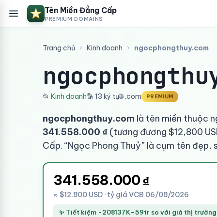
Tên Miền Đẳng Cấp
PREMIUM DOMAINS
Trang chủ
›
Kinh doanh
›
ngocphongthuy.com
ngocphongthu
📂
Kinh doanh
🔡 13 ký tự
🌐 .com
PREMIUM
ngocphongthuy.com
là tên miền thuộc n
341.558.000 ₫
(tương đương $12,800 USD
Cấp. “Ngọc Phong Thuỷ” là cụm tên đẹp, s
341.558.000
₫
≈ $12,800 USD · tỷ giá VCB 06/08/2026
✨ Tiết kiệm -208137K–59tr so với giá thị trường