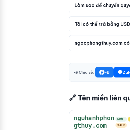
Làm sao để chuyển quyề
Tôi có thể trả bằng USD
ngocphongthuy.com có 
📣 Chia sẻ:
FB
Zal
🔗 Tên miền liên q
nguhanhphon
MỚI
gthuy.com
SALE