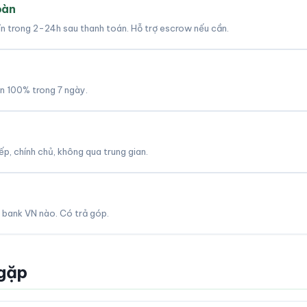
oàn
tín trong 2-24h sau thanh toán. Hỗ trợ escrow nếu cần.
àn 100% trong 7 ngày.
p, chính chủ, không qua trung gian.
 bank VN nào. Có trả góp.
 gặp