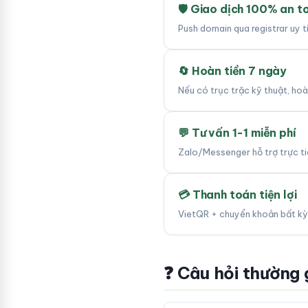
🛡 Giao dịch 100% an t
Push domain qua registrar uy 
🔄 Hoàn tiền 7 ngày
Nếu có trục trặc kỹ thuật, ho
💬 Tư vấn 1-1 miễn phí
Zalo/Messenger hỗ trợ trực tiế
💳 Thanh toán tiện lợi
VietQR + chuyển khoản bất kỳ
❓ Câu hỏi thường