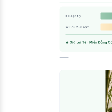
💵 Hiện tại
💎 Sau 2-3 năm
🔥 Giá tại Tên Miền Đẳng C
⸻