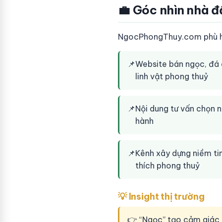
💼 Góc nhìn nhà đ
NgocPhongThuy.com phù hợ
📌
Website bán ngọc, đá 
linh vật phong thuỷ
📌
Nội dung tư vấn chọn 
hành
📌
Kênh xây dựng niềm ti
thích phong thuỷ
💡 Insight thị trường
👉 “Ngọc” tạo cảm giác