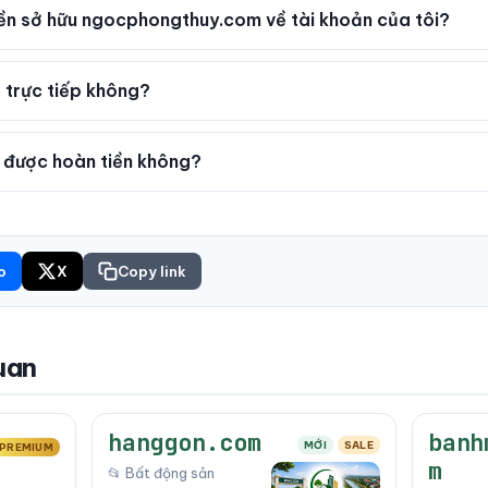
n sở hữu ngocphongthuy.com về tài khoản của tôi?
 trực tiếp không?
được hoàn tiền không?
o
X
Copy link
uan
hanggon.com
banh
MỚI
SALE
PREMIUM
m
📂 Bất động sản