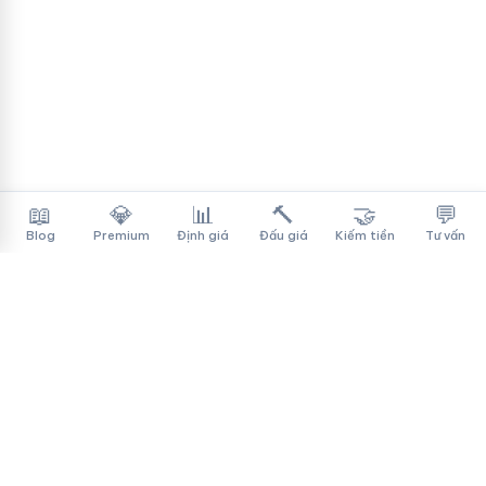
📖
💎
📊
🔨
🤝
💬
Blog
Premium
Định giá
Đấu giá
Kiếm tiền
Tư vấn
Tên Miền Đẳng Cấp
✓
Sàn mua bán tên miền cao cấp cho người Việt
f
▶
♪