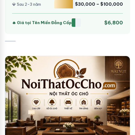
$30,000 – $100,000
💎 Sau 2-3 năm
$6,800
🔥 Giá tại Tên Miền Đẳng Cấp
⸻