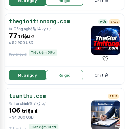
Mua ngay
Ra giá
Chi tiết
thegioitinnong.com
MỚI
SALE
📂 Công nghệ
🔡 14 ký tự
77
triệu ₫
≈ $2,900 USD
Tiết kiệm 56tr
133 triệu ₫
🤍
Mua ngay
Ra giá
Chi tiết
tuanthu.com
SALE
📂 Tài chính
🔡 7 ký tự
106
triệu ₫
≈ $4,000 USD
Tiết kiệm 107tr
213 triệu ₫