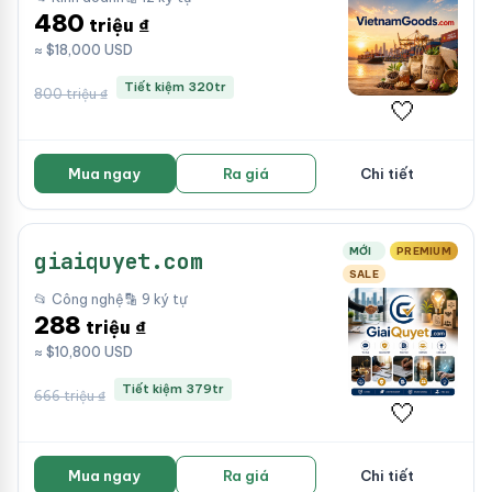
480
triệu ₫
≈ $18,000 USD
Tiết kiệm 320tr
800 triệu ₫
🤍
Mua ngay
Ra giá
Chi tiết
MỚI
PREMIUM
giaiquyet.com
SALE
📂 Công nghệ
🔡 9 ký tự
288
triệu ₫
≈ $10,800 USD
Tiết kiệm 379tr
666 triệu ₫
🤍
Mua ngay
Ra giá
Chi tiết