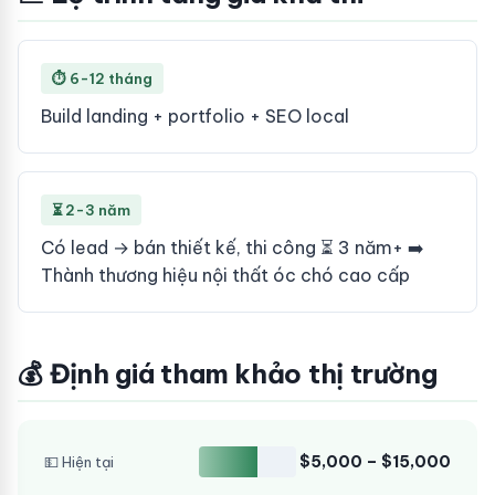
⏱ 6-12 tháng
Build landing + portfolio + SEO local
⏳ 2-3 năm
Có lead → bán thiết kế, thi công ⏳ 3 năm+ ➡️
Thành thương hiệu nội thất óc chó cao cấp
💰 Định giá tham khảo thị trường
$5,000 – $15,000
💵 Hiện tại