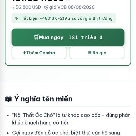
≈ $6,800 USD · tỷ giá VCB 08/08/2026
✨ Tiết kiệm -48013K–219tr so với giá thị trường
🛒
Mua ngay
181 triệu ₫
➕
Thêm Combo
💬 Ra giá
📖 Ý nghĩa tên miền
“Nội Thất Óc Chó” là từ khóa cao cấp - đúng phân
khúc khách hàng có tiền
Gợi ngay đến gỗ óc chó, biệt thự, căn hộ sang