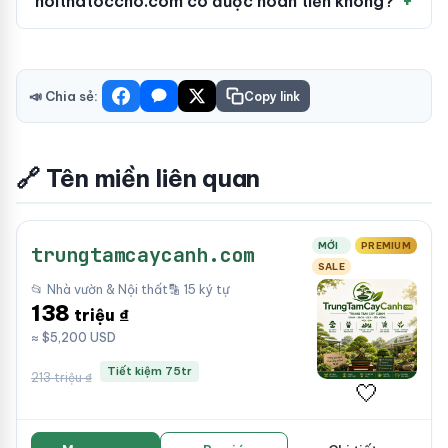
noithatoccho.com có được hoàn tiền không?
📣 Chia sẻ:
Copy link
🔗 Tên miền liên quan
MỚI
PREMIUM
trungtamcaycanh.com
SALE
📂 Nhà vườn & Nội thất
🔡 15 ký tự
138
triệu ₫
≈ $5,200 USD
Tiết kiệm 75tr
213 triệu ₫
🤍