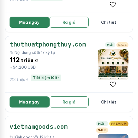
🤍
Mua ngay
Ra giá
Chi tiết
thuthuatphongthuy.com
MỚI
SALE
📂 Nội dung số
🔡 17 ký tự
112
triệu ₫
≈ $4,200 USD
Tiết kiệm 101tr
213 triệu ₫
🤍
Mua ngay
Ra giá
Chi tiết
MỚI
PREMIUM
vietnamgoods.com
SALE
📂 Kinh doanh
🔡 12 ký tự