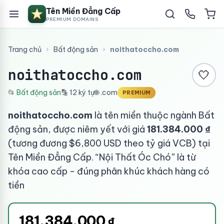
Tên Miền Đẳng Cấp
PREMIUM DOMAINS
Trang chủ
›
Bất động sản
›
noithatoccho.com
noithatoccho.com
🤍
📂
Bất động sản
🔡 12 ký tự
🌐 .com
PREMIUM
noithatoccho.com
là tên miền thuộc ngành Bất
động sản, được niêm yết với giá
181.384.000 ₫
(tương đương $6,800 USD theo tỷ giá VCB) tại
Tên Miền Đẳng Cấp. “Nội Thất Óc Chó” là từ
khóa cao cấp - đúng phân khúc khách hàng có
tiền
181.384.000
₫