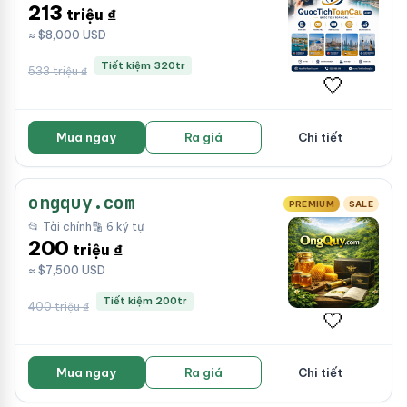
213
triệu ₫
≈ $8,000 USD
Tiết kiệm 320tr
533 triệu ₫
🤍
Mua ngay
Ra giá
Chi tiết
ongquy.com
PREMIUM
SALE
📂 Tài chính
🔡 6 ký tự
200
triệu ₫
≈ $7,500 USD
Tiết kiệm 200tr
400 triệu ₫
🤍
Mua ngay
Ra giá
Chi tiết