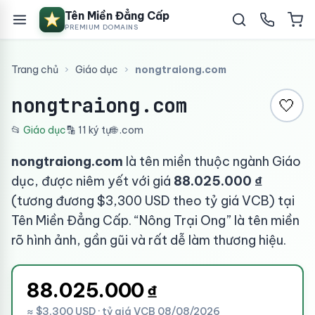
Tên Miền Đẳng Cấp
PREMIUM DOMAINS
Trang chủ
›
Giáo dục
›
nongtraiong.com
nongtraiong.com
🤍
📂
Giáo dục
🔡 11 ký tự
🌐 .com
nongtraiong.com
là tên miền thuộc ngành Giáo
dục, được niêm yết với giá
88.025.000 ₫
(tương đương $3,300 USD theo tỷ giá VCB) tại
Tên Miền Đẳng Cấp. “Nông Trại Ong” là tên miền
rõ hình ảnh, gần gũi và rất dễ làm thương hiệu.
88.025.000
₫
≈ $3,300 USD · tỷ giá VCB 08/08/2026