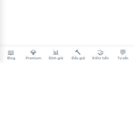
📖
💎
📊
🔨
🤝
💬
Blog
Premium
Định giá
Đấu giá
Kiếm tiền
Tư vấn
Tên Miền Đẳng Cấp
✓
Sàn mua bán tên miền cao cấp cho người Việt
f
▶
♪