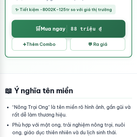
✨ Tiết kiệm -8002K–125tr so với giá thị trường
🛒
Mua ngay
88 triệu ₫
➕
Thêm Combo
💬 Ra giá
📖 Ý nghĩa tên miền
“Nông Trại Ong” là tên miền rõ hình ảnh, gần gũi và
rất dễ làm thương hiệu.
Phù hợp với mật ong, trải nghiệm nông trại, nuôi
ong, giáo dục thiên nhiên và du lịch sinh thái.