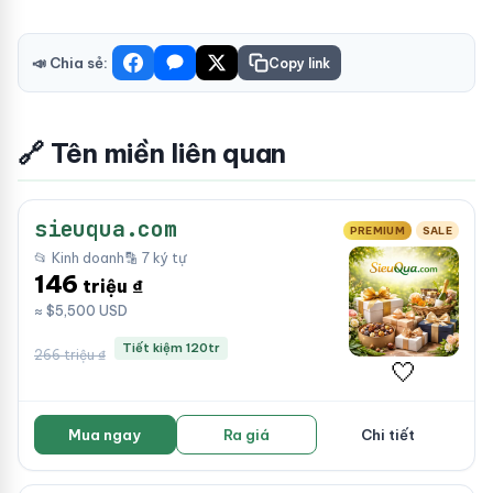
📣 Chia sẻ:
Copy link
🔗 Tên miền liên quan
sieuqua.com
PREMIUM
SALE
📂 Kinh doanh
🔡 7 ký tự
146
triệu ₫
≈ $5,500 USD
Tiết kiệm 120tr
266 triệu ₫
🤍
Mua ngay
Ra giá
Chi tiết