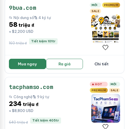
MỚI
PREMIUM
9bua.com
SALE
📂 Nội dung số
🔡 4 ký tự
58
triệu ₫
≈ $2,200 USD
Tiết kiệm 101tr
160 triệu ₫
🤍
Mua ngay
Ra giá
Chi tiết
🔥 HOT
MỚI
tacphamso.com
PREMIUM
SALE
📂 Công nghệ
🔡 9 ký tự
234
triệu ₫
≈ $8,800 USD
Tiết kiệm 405tr
640 triệu ₫
🤍