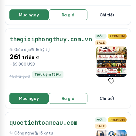
Mua ngay
Ra giá
Chi tiết
MỚI
PREMIUM
thegioiphongthuy.com.vn
SALE
📂 Giáo dục
🔡 16 ký tự
261
triệu ₫
≈ $9,800 USD
Tiết kiệm 139tr
400 triệu ₫
🤍
Mua ngay
Ra giá
Chi tiết
MỚI
PREMIUM
quoctichtoancau.com
SALE
📂 Công nghệ
🔡 15 ký tự