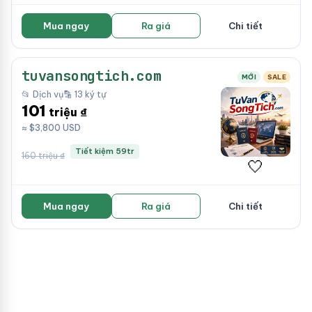
Mua ngay
Ra giá
Chi tiết
tuvansongtich.com
MỚI
SALE
📂 Dịch vụ
🔡 13 ký tự
101
triệu ₫
≈ $3,800 USD
Tiết kiệm 59tr
160 triệu ₫
🤍
Mua ngay
Ra giá
Chi tiết