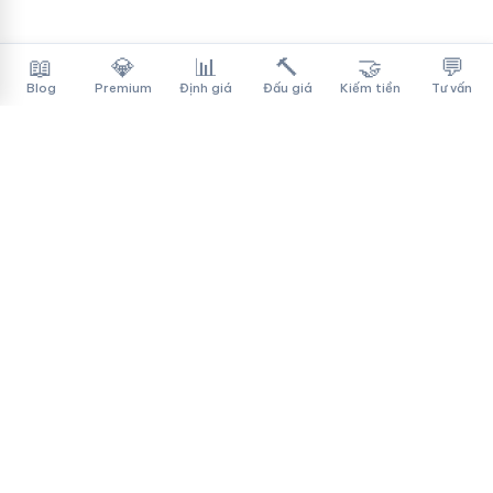
📖
💎
📊
🔨
🤝
💬
Blog
Premium
Định giá
Đấu giá
Kiếm tiền
Tư vấn
Tên Miền Đẳng Cấp
✓
Sàn mua bán tên miền cao cấp cho người Việt
f
▶
♪
Dịch vụ
Tìm tên miền
Theo ngành
Cách mua