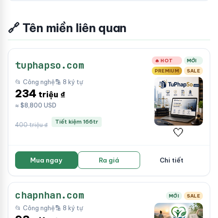
🔗 Tên miền liên quan
🔥 HOT
MỚI
tuphapso.com
PREMIUM
SALE
📂 Công nghệ
🔡 8 ký tự
234
triệu ₫
≈ $8,800 USD
Tiết kiệm 166tr
400 triệu ₫
🤍
Mua ngay
Ra giá
Chi tiết
chapnhan.com
MỚI
SALE
📂 Công nghệ
🔡 8 ký tự