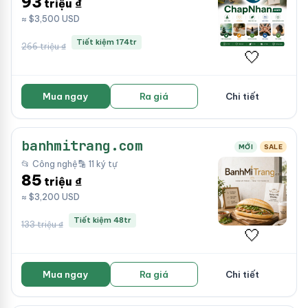
93
triệu ₫
≈ $3,500 USD
Tiết kiệm 174tr
266 triệu ₫
🤍
Mua ngay
Ra giá
Chi tiết
banhmitrang.com
MỚI
SALE
📂 Công nghệ
🔡 11 ký tự
85
triệu ₫
≈ $3,200 USD
Tiết kiệm 48tr
133 triệu ₫
🤍
Mua ngay
Ra giá
Chi tiết