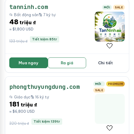
tanninh.com
MỚI
SALE
📂 Bất động sản
🔡 7 ký tự
48
triệu ₫
≈ $1,800 USD
Tiết kiệm 85tr
133 triệu ₫
🤍
Mua ngay
Ra giá
Chi tiết
MỚI
PREMIUM
phongthuyungdung.com
SALE
📂 Giáo dục
🔡 16 ký tự
181
triệu ₫
≈ $6,800 USD
Tiết kiệm 139tr
320 triệu ₫
🤍