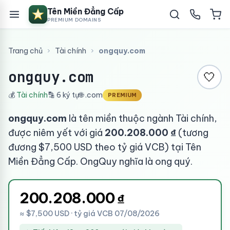
Tên Miền Đẳng Cấp
PREMIUM DOMAINS
Trang chủ
›
Tài chính
›
ongquy.com
ongquy.com
🤍
💰
Tài chính
🔡 6 ký tự
🌐 .com
PREMIUM
ongquy.com
là tên miền thuộc ngành Tài chính,
được niêm yết với giá
200.208.000 ₫
(tương
đương $7,500 USD theo tỷ giá VCB) tại Tên
Miền Đẳng Cấp. OngQuy nghĩa là ong quý.
200.208.000
₫
≈ $7,500 USD · tỷ giá VCB 07/08/2026