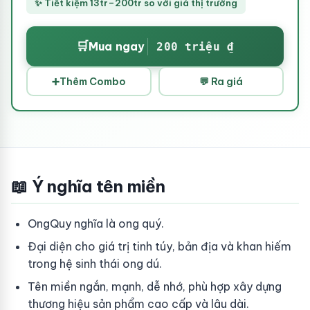
✨ Tiết kiệm 13tr–200tr so với giá thị trường
🛒
Mua ngay
200 triệu ₫
➕
Thêm Combo
💬 Ra giá
📖 Ý nghĩa tên miền
OngQuy nghĩa là ong quý.
Đại diện cho giá trị tinh túy, bản địa và khan hiếm
trong hệ sinh thái ong dú.
Tên miền ngắn, mạnh, dễ nhớ, phù hợp xây dựng
thương hiệu sản phẩm cao cấp và lâu dài.