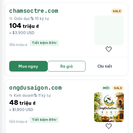
chamsoctre.com
SALE
📂 Giáo dục
🔡 10 ký tự
104
triệu ₫
≈ $3,900 USD
Tiết kiệm 83tr
186 triệu ₫
🤍
Mua ngay
Ra giá
Chi tiết
ongdusaigon.com
MỚI
SALE
📂 Kinh doanh
🔡 11 ký tự
48
triệu ₫
≈ $1,800 USD
Tiết kiệm 85tr
133 triệu ₫
🤍