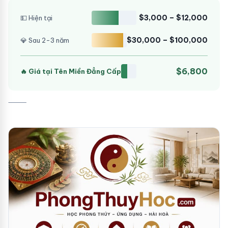
$3,000 – $12,000
💵 Hiện tại
$30,000 – $100,000
💎 Sau 2-3 năm
$6,800
🔥 Giá tại Tên Miền Đẳng Cấp
⸻