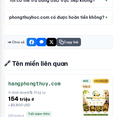
Tôi có thể trả bằng USD trực tiếp không?
phongthuyhoc.com có được hoàn tiền không?
📣 Chia sẻ:
Copy link
🔗 Tên miền liên quan
MỚI
PREMIUM
hangphongthuy.com
SALE
📂 Kinh doanh
🔡 13 ký tự
154
triệu ₫
≈ $5,800 USD
Tiết kiệm 59tr
213 triệu ₫