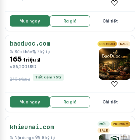
🤍
Mua ngay
Ra giá
Chi tiết
baoduoc.com
PREMIUM
SALE
📂 Sức khỏe
🔡 7 ký tự
165
triệu ₫
≈ $6,200 USD
Tiết kiệm 75tr
240 triệu ₫
🤍
Mua ngay
Ra giá
Chi tiết
MỚI
PREMIUM
khieunai.com
SALE
📂 Nội dung số
🔡 8 ký tự