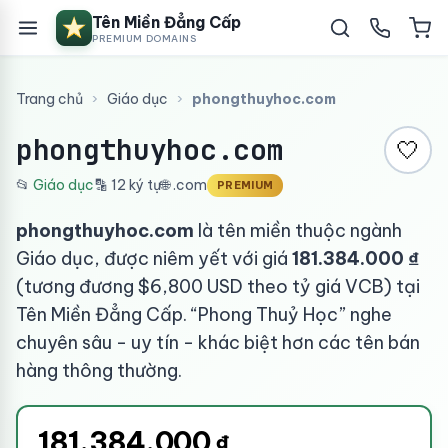
Tên Miền Đẳng Cấp
PREMIUM DOMAINS
Trang chủ
›
Giáo dục
›
phongthuyhoc.com
phongthuyhoc.com
🤍
📂
Giáo dục
🔡 12 ký tự
🌐 .com
PREMIUM
phongthuyhoc.com
là tên miền thuộc ngành
Giáo dục, được niêm yết với giá
181.384.000 ₫
(tương đương $6,800 USD theo tỷ giá VCB) tại
Tên Miền Đẳng Cấp. “Phong Thuỷ Học” nghe
chuyên sâu - uy tín - khác biệt hơn các tên bán
hàng thông thường.
181.384.000
₫