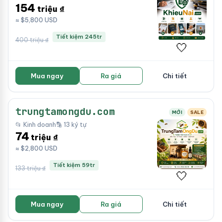
154
triệu ₫
≈ $5,800 USD
Tiết kiệm 245tr
400 triệu ₫
🤍
Mua ngay
Ra giá
Chi tiết
trungtamongdu.com
MỚI
SALE
📂 Kinh doanh
🔡 13 ký tự
74
triệu ₫
≈ $2,800 USD
Tiết kiệm 59tr
133 triệu ₫
🤍
Mua ngay
Ra giá
Chi tiết