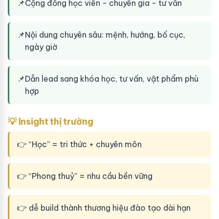
📌
Cộng đồng học viên - chuyên gia - tư vấn
📌
Nội dung chuyên sâu: mệnh, hướng, bố cục,
ngày giờ
📌
Dẫn lead sang khóa học, tư vấn, vật phẩm phù
hợp
💡 Insight thị trường
👉 “Học” = tri thức + chuyên môn
👉 “Phong thuỷ” = nhu cầu bền vững
👉 dễ build thành thương hiệu đào tạo dài hạn