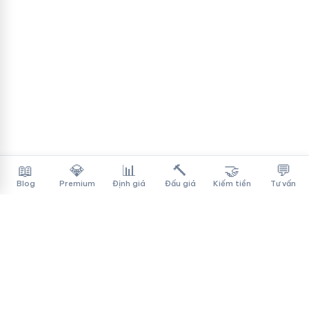
📖
💎
📊
🔨
🤝
💬
Blog
Premium
Định giá
Đấu giá
Kiếm tiền
Tư vấn
Tên Miền Đẳng Cấp
✓
Sàn mua bán tên miền cao cấp cho người Việt