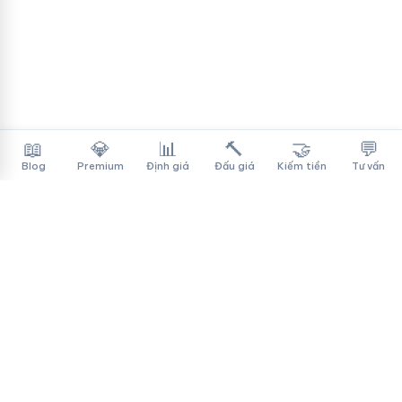
📖
💎
📊
🔨
🤝
💬
Blog
Premium
Định giá
Đấu giá
Kiếm tiền
Tư vấn
Tên Miền Đẳng Cấp
✓
Sàn mua bán tên miền cao cấp cho người Việt
f
▶
♪
Dịch vụ