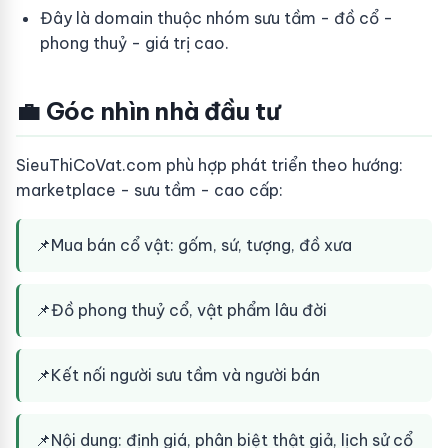
Đây là domain thuộc nhóm sưu tầm - đồ cổ -
phong thuỷ - giá trị cao.
💼 Góc nhìn nhà đầu tư
SieuThiCoVat.com phù hợp phát triển theo hướng:
marketplace - sưu tầm - cao cấp:
📌
Mua bán cổ vật: gốm, sứ, tượng, đồ xưa
📌
Đồ phong thuỷ cổ, vật phẩm lâu đời
📌
Kết nối người sưu tầm và người bán
📌
Nội dung: định giá, phân biệt thật giả, lịch sử cổ