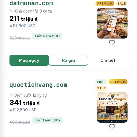
datmonan.com
PREMIUM
SALE
📂 Kinh doanh
🔡 8 ký tự
211
triệu ₫
≈ $7,900 USD
Tiết kiệm 110tr
320 triệu ₫
🤍
Mua ngay
Ra giá
Chi tiết
MỚI
PREMIUM
quoctichvang.com
SALE
📂 Dịch vụ
🔡 12 ký tự
341
triệu ₫
≈ $12,800 USD
Tiết kiệm 59tr
400 triệu ₫
🤍