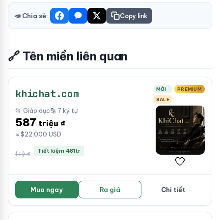
📣 Chia sẻ:
Copy link
🔗 Tên miền liên quan
MỚI
PREMIUM
khichat.com
SALE
📂 Giáo dục
🔡 7 ký tự
587
triệu ₫
≈ $22,000 USD
Tiết kiệm 481tr
1 tỷ ₫
🤍
Mua ngay
Ra giá
Chi tiết