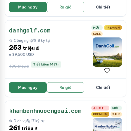
Mua ngay
Ra giá
Chi tiết
MỚI
PREMIUM
danhgolf.com
SALE
📂 Công nghệ
🔡 8 ký tự
253
triệu ₫
≈ $9,500 USD
Tiết kiệm 147tr
400 triệu ₫
🤍
Mua ngay
Ra giá
Chi tiết
🔥 HOT
MỚI
khambenhnuocngoai.com
PREMIUM
SALE
📂 Dịch vụ
🔡 17 ký tự
261
triệu ₫