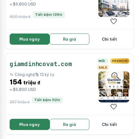
≈ $9,800 USD
Tiết kiệm 139tr
400 triệu ₫
🤍
Mua ngay
Ra giá
Chi tiết
MỚI
PREMIUM
giamdinhcovat.com
SALE
📂 Công nghệ
🔡 13 ký tự
154
triệu ₫
≈ $5,800 USD
Tiết kiệm 112tr
267 triệu ₫
🤍
Mua ngay
Ra giá
Chi tiết