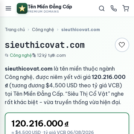
Tên Miền Đẳng Cấp
PREMIUM DOMAINS
Trang chủ
›
Công nghệ
›
sieuthicovat.com
sieuthicovat.com
🤍
📂
Công nghệ
🔡 12 ký tự
🌐 .com
sieuthicovat.com
là tên miền thuộc ngành
Công nghệ, được niêm yết với giá
120.216.000
₫
(tương đương $4,500 USD theo tỷ giá VCB)
tại Tên Miền Đẳng Cấp. “Siêu Thị Cổ Vật” nghe
rất khác biệt - vừa truyền thống vừa hiện đại.
120.216.000
₫
≈ $4,500 USD · tỷ giá VCB 06/08/2026