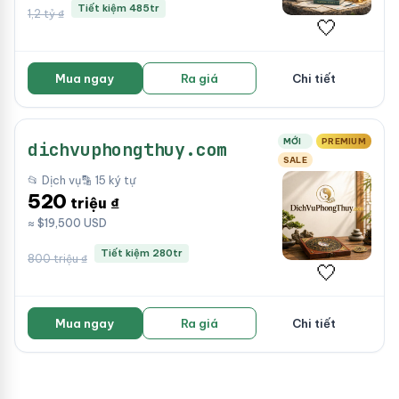
Tiết kiệm 485tr
1,2 tỷ ₫
🤍
Mua ngay
Ra giá
Chi tiết
MỚI
PREMIUM
dichvuphongthuy.com
SALE
📂 Dịch vụ
🔡 15 ký tự
520
triệu ₫
≈ $19,500 USD
Tiết kiệm 280tr
800 triệu ₫
🤍
Mua ngay
Ra giá
Chi tiết