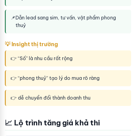
📌
Dẫn lead sang sim, tư vấn, vật phẩm phong
thuỷ
💡 Insight thị trường
👉 “Số” là nhu cầu rất rộng
👉 “phong thuỷ” tạo lý do mua rõ ràng
👉 dễ chuyển đổi thành doanh thu
📈 Lộ trình tăng giá khả thi