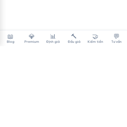
📖
💎
📊
🔨
🤝
💬
Blog
Premium
Định giá
Đấu giá
Kiếm tiền
Tư vấn
Tên Miền Đẳng Cấp
✓
Sàn mua bán tên miền cao cấp cho người Việt
f
▶
♪
Dịch vụ
Tìm tên miền