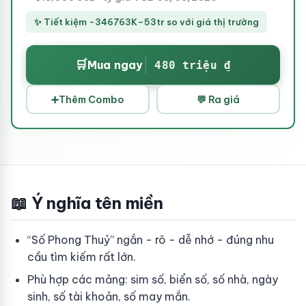
✨ Tiết kiệm -346763K–53tr so với giá thị trường
🛒
Mua ngay
480 triệu ₫
➕
Thêm Combo
💬 Ra giá
📖 Ý nghĩa tên miền
“Số Phong Thuỷ” ngắn - rõ - dễ nhớ - đúng nhu
cầu tìm kiếm rất lớn.
Phù hợp các mảng: sim số, biển số, số nhà, ngày
sinh, số tài khoản, số may mắn.