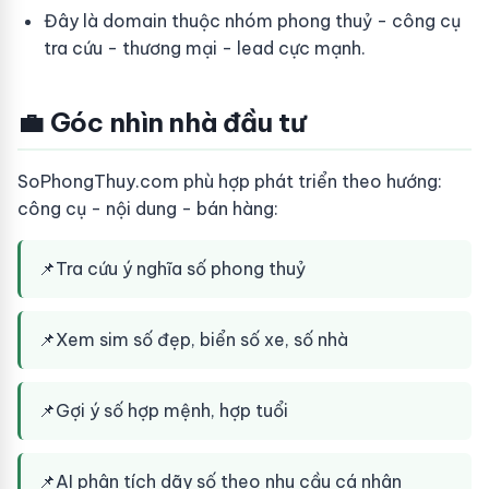
Đây là domain thuộc nhóm phong thuỷ - công cụ
tra cứu - thương mại - lead cực mạnh.
💼 Góc nhìn nhà đầu tư
SoPhongThuy.com phù hợp phát triển theo hướng:
công cụ - nội dung - bán hàng:
📌
Tra cứu ý nghĩa số phong thuỷ
📌
Xem sim số đẹp, biển số xe, số nhà
📌
Gợi ý số hợp mệnh, hợp tuổi
📌
AI phân tích dãy số theo nhu cầu cá nhân