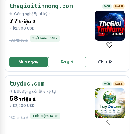
thegioitinnong.com
MỚI
SALE
📂 Công nghệ
🔡 14 ký tự
77
triệu ₫
≈ $2,900 USD
Tiết kiệm 56tr
133 triệu ₫
🤍
Mua ngay
Ra giá
Chi tiết
tuyduc.com
MỚI
SALE
📂 Bất động sản
🔡 6 ký tự
58
triệu ₫
≈ $2,200 USD
Tiết kiệm 101tr
160 triệu ₫
🤍