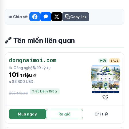
📣 Chia sẻ:
Copy link
🔗 Tên miền liên quan
dongnaimoi.com
MỚI
SALE
📂 Công nghệ
🔡 10 ký tự
101
triệu ₫
≈ $3,800 USD
Tiết kiệm 165tr
266 triệu ₫
🤍
Mua ngay
Ra giá
Chi tiết