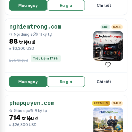
Mua ngay
Ra giá
Chi tiết
nghiemtrong.com
MỚI
SALE
📂 Nội dung số
🔡 11 ký tự
88
triệu ₫
≈ $3,300 USD
Tiết kiệm 179tr
266 triệu ₫
🤍
Mua ngay
Ra giá
Chi tiết
phapquyen.com
PREMIUM
SALE
📂 Giáo dục
🔡 9 ký tự
714
triệu ₫
≈ $26,800 USD