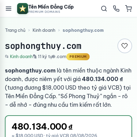
Tên Miền Đẳng Cấp
PREMIUM DOMAINS
Trang chủ
›
Kinh doanh
›
sophongthuy.com
sophongthuy.com
🤍
📂
Kinh doanh
🔡 11 ký tự
🌐 .com
PREMIUM
sophongthuy.com
là tên miền thuộc ngành Kinh
doanh, được niêm yết với giá
480.134.000 ₫
(tương đương $18,000 USD theo tỷ giá VCB) tại
Tên Miền Đẳng Cấp. “Số Phong Thuỷ” ngắn - rõ
- dễ nhớ - đúng nhu cầu tìm kiếm rất lớn.
480.134.000
₫
≈ $18,000 USD · tỷ giá VCB 08/08/2026