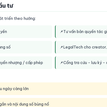
ầu tư
 triển theo hướng:
uyền
📌
Tư vấn bản quyền tác g
ung số
📌
LegalTech cho creator, 
yển nhượng / cấp phép
📌
Cổng tra cứu - lưu ký 
ầu ngày càng lớn
ngắn và nội dung số bùng nổ