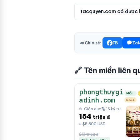
tacquyen.com có được 
📣 Chia sẻ:
FB
Zal
🔗 Tên miền liên q
phongthuygi
MỚI
adinh.com
SALE
📂 Giáo dục
🔡 16 ký tự
154
triệu ₫
≈ $5,800 USD
213 triệu ₫