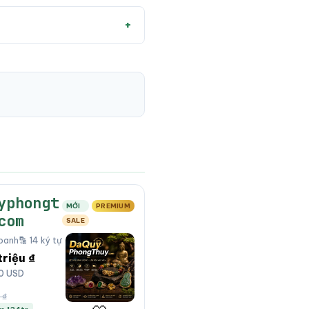
yphongt
MỚI
PREMIUM
com
SALE
doanh
🔡 14 ký tự
triệu ₫
00 USD
 ₫