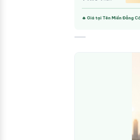
🔥 Giá tại Tên Miền Đẳng C
⸻