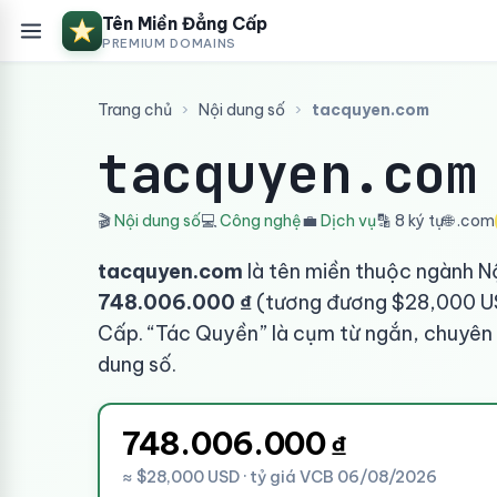
Tên Miền Đẳng Cấp
PREMIUM DOMAINS
Trang chủ
›
Nội dung số
›
tacquyen.com
tacquyen.com
🎬
Nội dung số
💻
Công nghệ
💼
Dịch vụ
🔡 8 ký tự
🌐 .com
tacquyen.com
là tên miền thuộc ngành Nộ
748.006.000 ₫
(tương đương $28,000 US
Cấp. “Tác Quyền” là cụm từ ngắn, chuyên bi
dung số.
748.006.000
₫
≈ $28,000 USD · tỷ giá VCB 06/08/2026