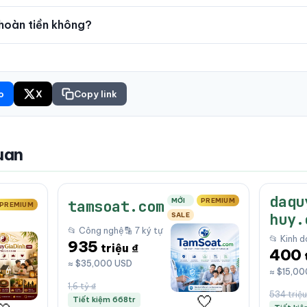
hoàn tiền không?
o
X
Copy link
uan
daqu
MỚI
PREMIUM
tamsoat.com
PREMIUM
huy.
SALE
📂 Công nghệ
🔡 7 ký tự
📂 Kinh 
935
triệu ₫
400
≈ $35,000 USD
≈ $15,0
1,6 tỷ ₫
534 triệu
🤍
Tiết kiệm 668tr