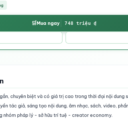
ng
🛒
Mua ngay
748 triệu ₫
ền
ắn, chuyên biệt và có giá trị cao trong thời đại nội dung s
yền tác giả, sáng tạo nội dung, âm nhạc, sách, video, phần
 nhóm pháp lý - sở hữu trí tuệ - creator economy.