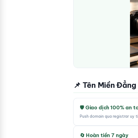
📌 Tên Miền Đẳng
🛡 Giao dịch 100% an t
Push domain qua registrar uy 
🔄 Hoàn tiền 7 ngày