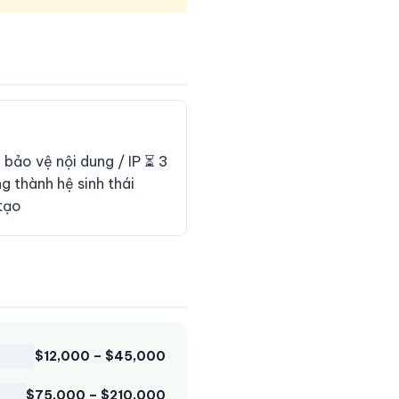
 bảo vệ nội dung / IP ⏳ 3
g thành hệ sinh thái
 tạo
$12,000 – $45,000
$75,000 – $210,000