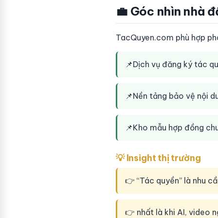
💼 Góc nhìn nhà đ
TacQuyen.com phù hợp phát
📌
Dịch vụ đăng ký tác q
📌
Nền tảng bảo vệ nội d
📌
Kho mẫu hợp đồng chu
💡 Insight thị trường
👉 “Tác quyền” là nhu c
👉 nhất là khi AI, video 