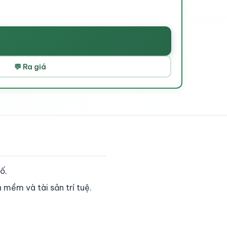
💬 Ra giá
ố.
 mềm và tài sản trí tuệ.