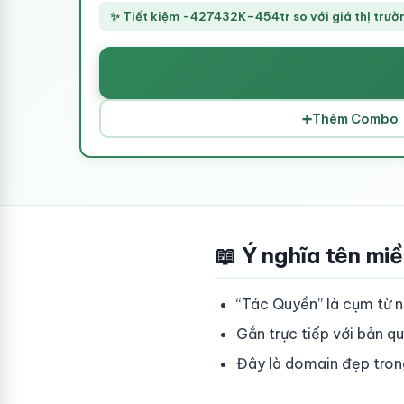
✨ Tiết kiệm -427432K–454tr so với giá thị trườ
➕
Thêm Combo
📖 Ý nghĩa tên mi
“Tác Quyền” là cụm từ ng
Gắn trực tiếp với bản qu
Đây là domain đẹp trong