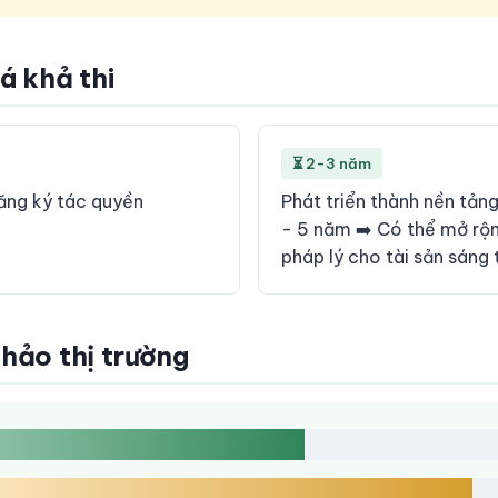
iá khả thi
⏳ 2-3 năm
đăng ký tác quyền
Phát triển thành nền tảng
- 5 năm ➡️ Có thể mở rộn
pháp lý cho tài sản sáng
khảo thị trường