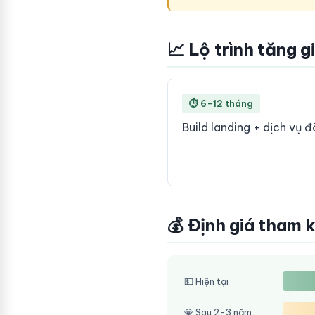
📈 Lộ trình tăng g
⏱ 6-12 tháng
Build landing + dịch vụ 
💰 Định giá tham 
💵 Hiện tại
💎 Sau 2-3 năm