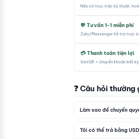
Nếu có trục trặc kỹ thuật, ho
💬 Tư vấn 1-1 miễn phí
Zalo/Messenger hỗ trợ trực tiế
💳 Thanh toán tiện lợi
VietQR + chuyển khoản bất kỳ
❓ Câu hỏi thường
Làm sao để chuyển quyề
Tôi có thể trả bằng USD