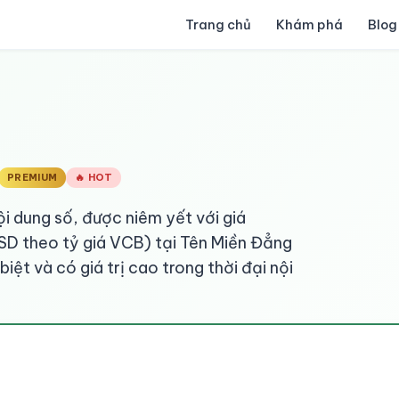
Trang chủ
Khám phá
Blog
PREMIUM
🔥 HOT
i dung số, được niêm yết với giá
D theo tỷ giá VCB) tại Tên Miền Đẳng
ệt và có giá trị cao trong thời đại nội