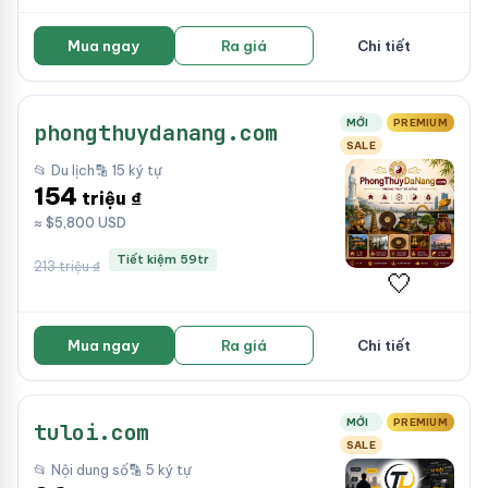
Mua ngay
Ra giá
Chi tiết
MỚI
PREMIUM
phongthuydanang.com
SALE
📂 Du lịch
🔡 15 ký tự
154
triệu ₫
≈ $5,800 USD
Tiết kiệm 59tr
213 triệu ₫
🤍
Mua ngay
Ra giá
Chi tiết
MỚI
PREMIUM
tuloi.com
SALE
📂 Nội dung số
🔡 5 ký tự