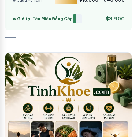
$15,000 – $40,000
💎 Sau 2-3 năm
$3,900
🔥 Giá tại Tên Miền Đẳng Cấp
⸻