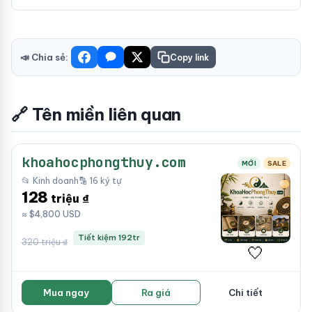
📣 Chia sẻ:
Copy link
🔗 Tên miền liên quan
khoahocphongthuy.com
MỚI
SALE
📂 Kinh doanh
🔡 16 ký tự
128
triệu ₫
≈ $4,800 USD
Tiết kiệm 192tr
320 triệu ₫
🤍
Mua ngay
Ra giá
Chi tiết