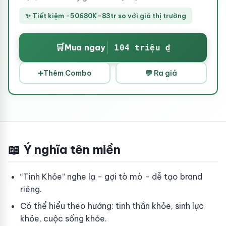
✨ Tiết kiệm -50680K–83tr so với giá thị trường
🛒
Mua ngay
104 triệu ₫
➕
Thêm Combo
💬 Ra giá
📖 Ý nghĩa tên miền
“Tinh Khỏe” nghe lạ - gợi tò mò - dễ tạo brand
riêng.
Có thể hiểu theo hướng: tinh thần khỏe, sinh lực
khỏe, cuộc sống khỏe.