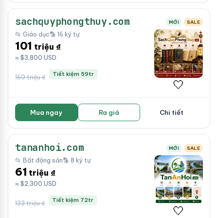
sachquyphongthuy.com
MỚI
SALE
📂 Giáo dục
🔡 16 ký tự
101
triệu ₫
≈ $3,800 USD
Tiết kiệm 59tr
160 triệu ₫
🤍
Mua ngay
Ra giá
Chi tiết
tananhoi.com
MỚI
SALE
📂 Bất động sản
🔡 8 ký tự
61
triệu ₫
≈ $2,300 USD
Tiết kiệm 72tr
133 triệu ₫
🤍