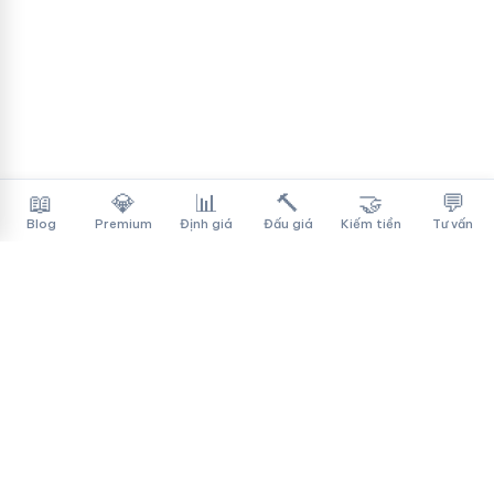
📖
💎
📊
🔨
🤝
💬
Blog
Premium
Định giá
Đấu giá
Kiếm tiền
Tư vấn
Tên Miền Đẳng Cấp
✓
Sàn mua bán tên miền cao cấp cho người Việt
f
▶
♪