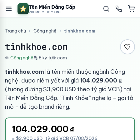
Tên Miền Đẳng Cấp
PREMIUM DOMAINS
Trang chủ
›
Công nghệ
›
tinhkhoe.com
tinhkhoe.com
🤍
📂
Công nghệ
🔡 8 ký tự
🌐 .com
tinhkhoe.com
là tên miền thuộc ngành Công
nghệ, được niêm yết với giá
104.029.000 ₫
(tương đương $3,900 USD theo tỷ giá VCB) tại
Tên Miền Đẳng Cấp. “Tinh Khỏe” nghe lạ - gợi tò
mò - dễ tạo brand riêng.
104.029.000
₫
≈ $3,900 USD · tỷ giá VCB 07/08/2026