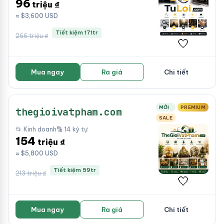
96
triệu ₫
≈ $3,600 USD
Tiết kiệm 171tr
266 triệu ₫
🤍
Mua ngay
Ra giá
Chi tiết
MỚI
PREMIUM
thegioivatpham.com
SALE
📂 Kinh doanh
🔡 14 ký tự
154
triệu ₫
≈ $5,800 USD
Tiết kiệm 59tr
213 triệu ₫
🤍
Mua ngay
Ra giá
Chi tiết