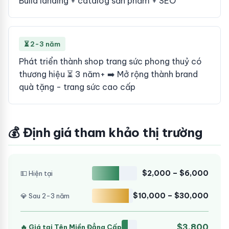
Build landing + catalog sản phẩm + SEO
⏳ 2-3 năm
Phát triển thành shop trang sức phong thuỷ có
thương hiệu ⏳ 3 năm+ ➡️ Mở rộng thành brand
quà tặng - trang sức cao cấp
💰 Định giá tham khảo thị trường
$2,000 – $6,000
💵 Hiện tại
$10,000 – $30,000
💎 Sau 2-3 năm
$3,800
🔥 Giá tại Tên Miền Đẳng Cấp