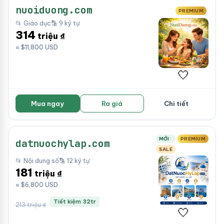
nuoiduong.com
PREMIUM
📂 Giáo dục
🔡 9 ký tự
314
triệu ₫
≈ $11,800 USD
🤍
Mua ngay
Ra giá
Chi tiết
MỚI
PREMIUM
datnuochylap.com
SALE
📂 Nội dung số
🔡 12 ký tự
181
triệu ₫
≈ $6,800 USD
Tiết kiệm 32tr
213 triệu ₫
🤍