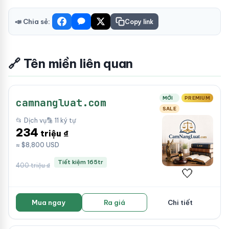
📣 Chia sẻ:
Copy link
🔗 Tên miền liên quan
MỚI
PREMIUM
camnangluat.com
SALE
📂 Dịch vụ
🔡 11 ký tự
234
triệu ₫
≈ $8,800 USD
Tiết kiệm 165tr
400 triệu ₫
🤍
Mua ngay
Ra giá
Chi tiết