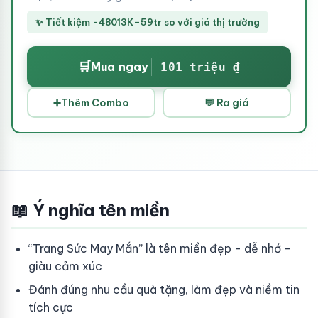
✨ Tiết kiệm -48013K–59tr so với giá thị trường
🛒
Mua ngay
101 triệu ₫
➕
Thêm Combo
💬 Ra giá
📖 Ý nghĩa tên miền
“Trang Sức May Mắn” là tên miền đẹp - dễ nhớ -
giàu cảm xúc
Đánh đúng nhu cầu quà tặng, làm đẹp và niềm tin
tích cực