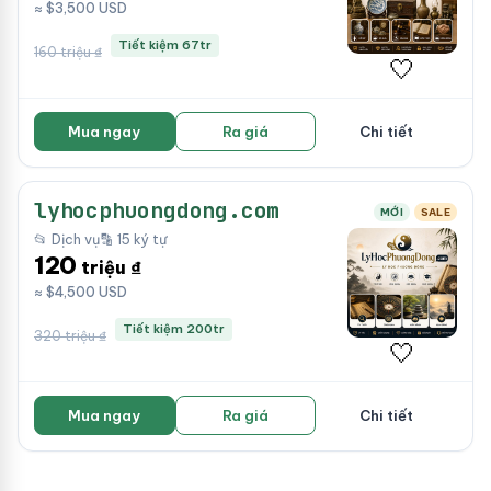
≈ $3,500 USD
Tiết kiệm 67tr
160 triệu ₫
🤍
Mua ngay
Ra giá
Chi tiết
lyhocphuongdong.com
MỚI
SALE
📂 Dịch vụ
🔡 15 ký tự
120
triệu ₫
≈ $4,500 USD
Tiết kiệm 200tr
320 triệu ₫
🤍
Mua ngay
Ra giá
Chi tiết