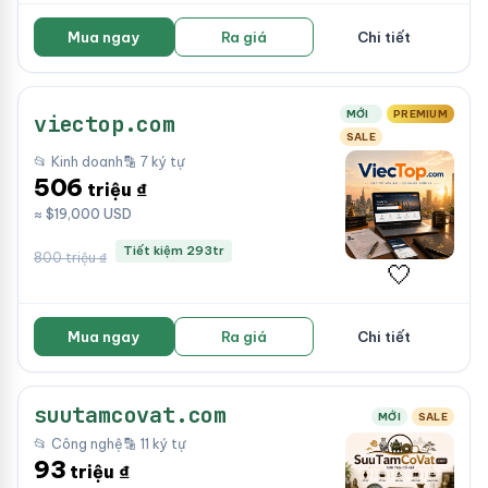
Mua ngay
Ra giá
Chi tiết
MỚI
PREMIUM
viectop.com
SALE
📂 Kinh doanh
🔡 7 ký tự
506
triệu ₫
≈ $19,000 USD
Tiết kiệm 293tr
800 triệu ₫
🤍
Mua ngay
Ra giá
Chi tiết
suutamcovat.com
MỚI
SALE
📂 Công nghệ
🔡 11 ký tự
93
triệu ₫