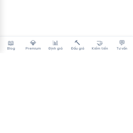
📖
💎
📊
🔨
🤝
💬
Blog
Premium
Định giá
Đấu giá
Kiếm tiền
Tư vấn
Tên Miền Đẳng Cấp
✓
Sàn mua bán tên miền cao cấp cho người Việt
f
▶
♪
Dịch vụ