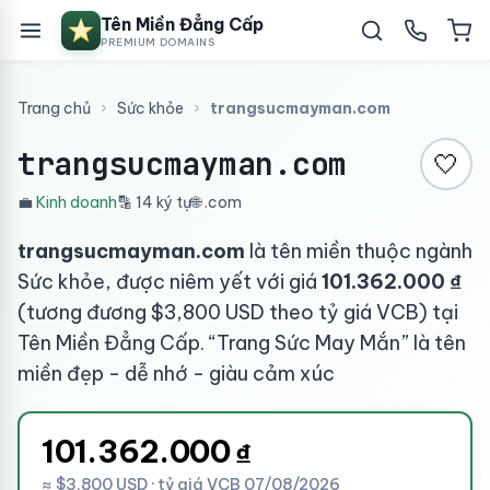
Tên Miền Đẳng Cấp
PREMIUM DOMAINS
Trang chủ
›
Sức khỏe
›
trangsucmayman.com
trangsucmayman.com
🤍
💼
Kinh doanh
🔡 14 ký tự
🌐 .com
trangsucmayman.com
là tên miền thuộc ngành
Sức khỏe, được niêm yết với giá
101.362.000 ₫
(tương đương $3,800 USD theo tỷ giá VCB) tại
Tên Miền Đẳng Cấp. “Trang Sức May Mắn” là tên
miền đẹp - dễ nhớ - giàu cảm xúc
101.362.000
₫
≈ $3,800 USD · tỷ giá VCB 07/08/2026