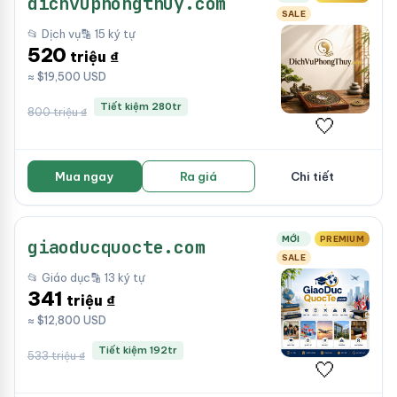
dichvuphongthuy.com
SALE
📂 Dịch vụ
🔡 15 ký tự
520
triệu ₫
≈ $19,500 USD
Tiết kiệm 280tr
800 triệu ₫
🤍
Mua ngay
Ra giá
Chi tiết
MỚI
PREMIUM
giaoducquocte.com
SALE
📂 Giáo dục
🔡 13 ký tự
341
triệu ₫
≈ $12,800 USD
Tiết kiệm 192tr
533 triệu ₫
🤍