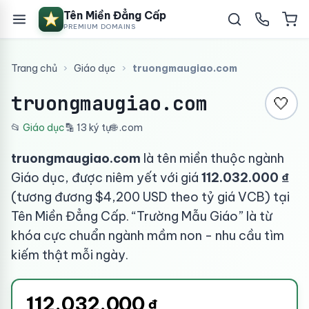
Tên Miền Đẳng Cấp
PREMIUM DOMAINS
Trang chủ
›
Giáo dục
›
truongmaugiao.com
truongmaugiao.com
🤍
📂
Giáo dục
🔡 13 ký tự
🌐 .com
truongmaugiao.com
là tên miền thuộc ngành
Giáo dục, được niêm yết với giá
112.032.000 ₫
(tương đương $4,200 USD theo tỷ giá VCB) tại
Tên Miền Đẳng Cấp. “Trường Mẫu Giáo” là từ
khóa cực chuẩn ngành mầm non - nhu cầu tìm
kiếm thật mỗi ngày.
112.032.000
₫