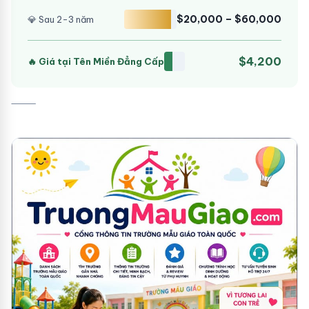
$20,000 – $60,000
💎 Sau 2-3 năm
$4,200
🔥 Giá tại Tên Miền Đẳng Cấp
⸻