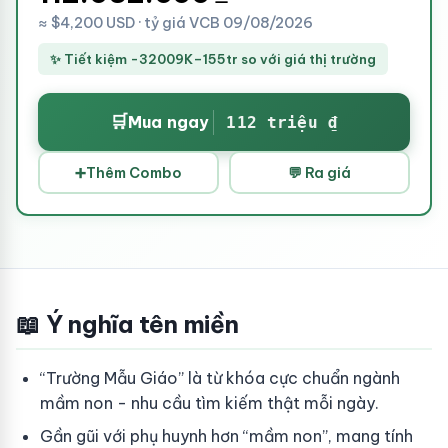
≈ $4,200 USD · tỷ giá VCB 09/08/2026
✨ Tiết kiệm -32009K–155tr so với giá thị trường
🛒
Mua ngay
112 triệu ₫
➕
Thêm Combo
💬 Ra giá
📖 Ý nghĩa tên miền
“Trường Mẫu Giáo” là từ khóa cực chuẩn ngành
mầm non - nhu cầu tìm kiếm thật mỗi ngày.
Gần gũi với phụ huynh hơn “mầm non”, mang tính