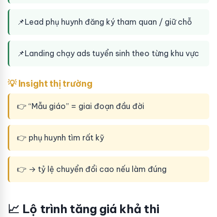
📌
Lead phụ huynh đăng ký tham quan / giữ chỗ
📌
Landing chạy ads tuyển sinh theo từng khu vực
💡 Insight thị trường
👉 “Mẫu giáo” = giai đoạn đầu đời
👉 phụ huynh tìm rất kỹ
👉 → tỷ lệ chuyển đổi cao nếu làm đúng
📈 Lộ trình tăng giá khả thi