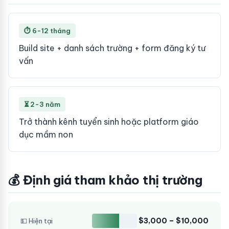
⏱ 6-12 tháng
Build site + danh sách trường + form đăng ký tư
vấn
⏳ 2-3 năm
Trở thành kênh tuyển sinh hoặc platform giáo
dục mầm non
💰 Định giá tham khảo thị trường
$3,000 – $10,000
💵 Hiện tại