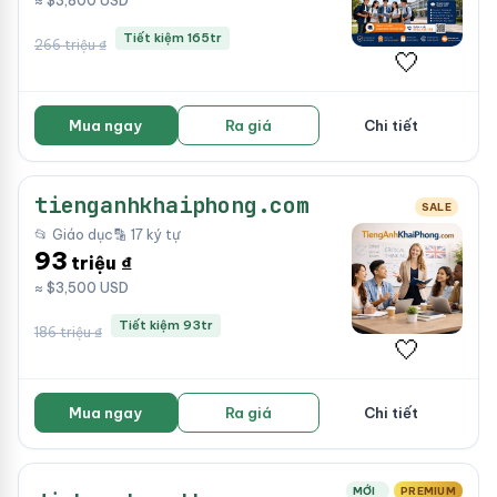
≈ $3,800 USD
Tiết kiệm 165tr
266 triệu ₫
🤍
Mua ngay
Ra giá
Chi tiết
tienganhkhaiphong.com
SALE
📂 Giáo dục
🔡 17 ký tự
93
triệu ₫
≈ $3,500 USD
Tiết kiệm 93tr
186 triệu ₫
🤍
Mua ngay
Ra giá
Chi tiết
MỚI
PREMIUM