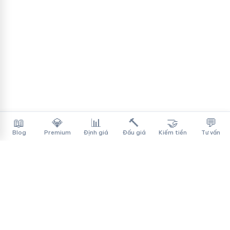
📖
💎
📊
🔨
🤝
💬
Blog
Premium
Định giá
Đấu giá
Kiếm tiền
Tư vấn
Tên Miền Đẳng Cấp
✓
Sàn mua bán tên miền cao cấp cho người Việt