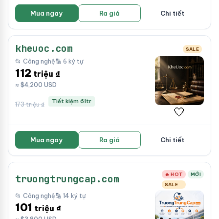
Mua ngay
Ra giá
Chi tiết
kheuoc.com
SALE
📂 Công nghệ
🔡 6 ký tự
112
triệu ₫
≈ $4,200 USD
Tiết kiệm 61tr
173 triệu ₫
🤍
Mua ngay
Ra giá
Chi tiết
🔥 HOT
MỚI
truongtrungcap.com
SALE
📂 Công nghệ
🔡 14 ký tự
101
triệu ₫