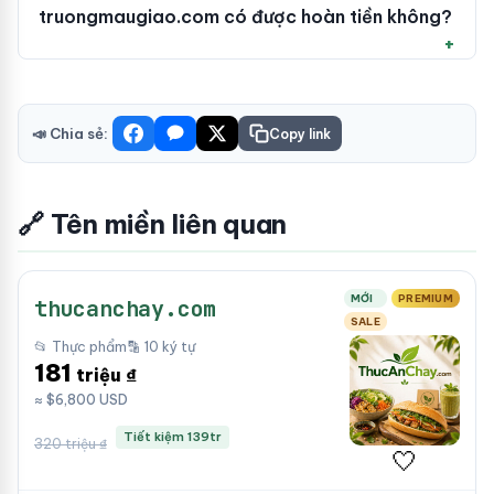
truongmaugiao.com có được hoàn tiền không?
📣 Chia sẻ:
Copy link
🔗 Tên miền liên quan
MỚI
PREMIUM
thucanchay.com
SALE
📂 Thực phẩm
🔡 10 ký tự
181
triệu ₫
≈ $6,800 USD
Tiết kiệm 139tr
320 triệu ₫
🤍