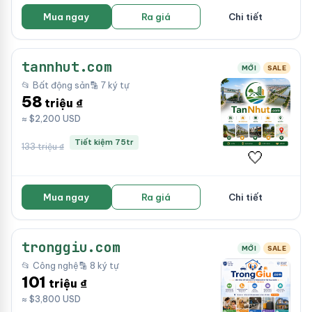
Mua ngay
Ra giá
Chi tiết
tannhut.com
MỚI
SALE
📂 Bất động sản
🔡 7 ký tự
58
triệu ₫
≈ $2,200 USD
Tiết kiệm 75tr
133 triệu ₫
🤍
Mua ngay
Ra giá
Chi tiết
tronggiu.com
MỚI
SALE
📂 Công nghệ
🔡 8 ký tự
101
triệu ₫
≈ $3,800 USD