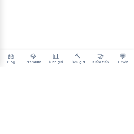
📖
💎
📊
🔨
🤝
💬
Blog
Premium
Định giá
Đấu giá
Kiếm tiền
Tư vấn
Tên Miền Đẳng Cấp
✓
Sàn mua bán tên miền cao cấp cho người Việt
f
▶
♪