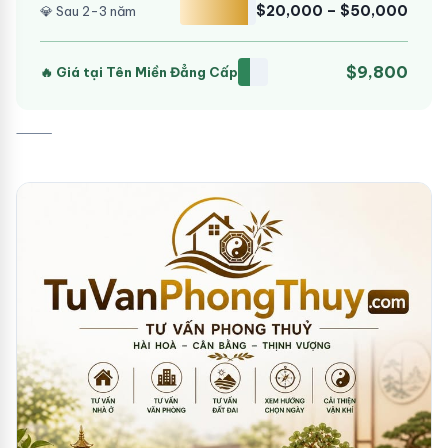
$20,000 – $50,000
💎 Sau 2-3 năm
$9,800
🔥 Giá tại Tên Miền Đẳng Cấp
⸻