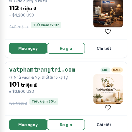
📂 Giáo dục
🔡 5 ký tự
112
triệu ₫
≈ $4,200 USD
Tiết kiệm 128tr
240 triệu ₫
🤍
Mua ngay
Ra giá
Chi tiết
vatphamtrangtri.com
MỚI
SALE
📂 Nhà vườn & Nội thất
🔡 15 ký tự
101
triệu ₫
≈ $3,800 USD
Tiết kiệm 85tr
186 triệu ₫
🤍
Mua ngay
Ra giá
Chi tiết