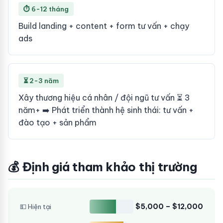
⏱ 6-12 tháng
Build landing + content + form tư vấn + chạy
ads
⏳ 2-3 năm
Xây thương hiệu cá nhân / đội ngũ tư vấn ⏳ 3
năm+ ➡️ Phát triển thành hệ sinh thái: tư vấn +
đào tạo + sản phẩm
💰 Định giá tham khảo thị trường
$5,000 – $12,000
💵 Hiện tại