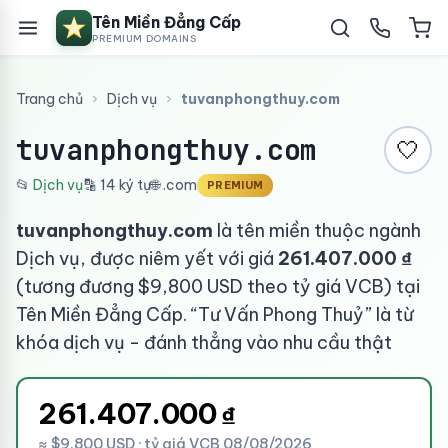
Tên Miền Đẳng Cấp
PREMIUM DOMAINS
Trang chủ
›
Dịch vụ
›
tuvanphongthuy.com
tuvanphongthuy.com
🤍
📂
Dịch vụ
🔡 14 ký tự
🌐 .com
PREMIUM
tuvanphongthuy.com
là tên miền thuộc ngành
Dịch vụ, được niêm yết với giá
261.407.000 ₫
(tương đương $9,800 USD theo tỷ giá VCB) tại
Tên Miền Đẳng Cấp. “Tư Vấn Phong Thuỷ” là từ
khóa dịch vụ - đánh thẳng vào nhu cầu thật
261.407.000
₫
≈ $9,800 USD · tỷ giá VCB 08/08/2026