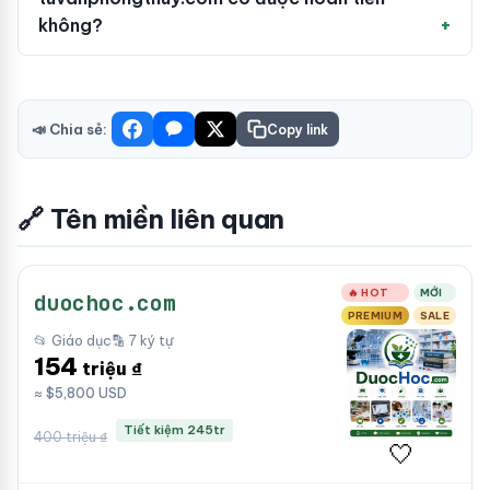
không?
📣 Chia sẻ:
Copy link
🔗 Tên miền liên quan
🔥 HOT
MỚI
duochoc.com
PREMIUM
SALE
📂 Giáo dục
🔡 7 ký tự
154
triệu ₫
≈ $5,800 USD
Tiết kiệm 245tr
400 triệu ₫
🤍