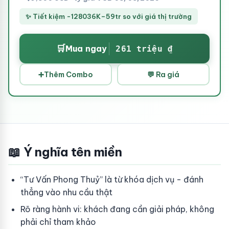
✨ Tiết kiệm -128036K–59tr so với giá thị trường
🛒
Mua ngay
261 triệu ₫
➕
Thêm Combo
💬 Ra giá
📖 Ý nghĩa tên miền
“Tư Vấn Phong Thuỷ” là từ khóa dịch vụ - đánh
thẳng vào nhu cầu thật
Rõ ràng hành vi: khách đang cần giải pháp, không
phải chỉ tham khảo