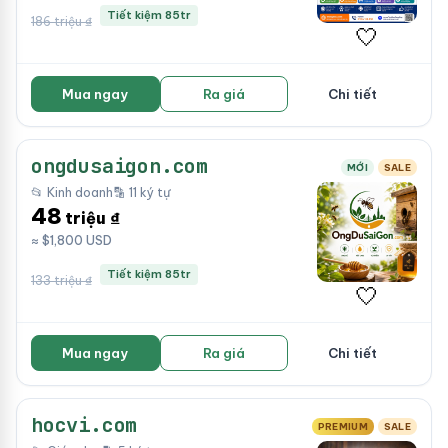
Tiết kiệm 85tr
186 triệu ₫
🤍
Mua ngay
Ra giá
Chi tiết
ongdusaigon.com
MỚI
SALE
📂 Kinh doanh
🔡 11 ký tự
48
triệu ₫
≈ $1,800 USD
Tiết kiệm 85tr
133 triệu ₫
🤍
Mua ngay
Ra giá
Chi tiết
hocvi.com
PREMIUM
SALE