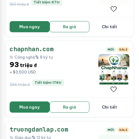
Tiết kiệm 67tr
160 triệu ₫
🤍
Mua ngay
Ra giá
Chi tiết
chapnhan.com
MỚI
SALE
📂 Công nghệ
🔡 8 ký tự
93
triệu ₫
≈ $3,500 USD
Tiết kiệm 174tr
266 triệu ₫
🤍
Mua ngay
Ra giá
Chi tiết
truongdanlap.com
MỚI
SALE
📂 Giáo dục
🔡 12 ký tự