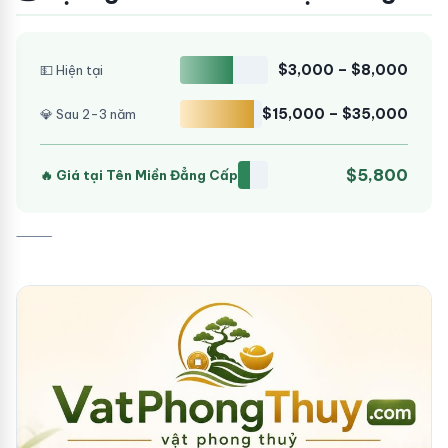
$3,000 – $8,000
💵 Hiện tại
$15,000 – $35,000
💎 Sau 2-3 năm
$5,800
🔥 Giá tại Tên Miền Đẳng Cấp
⸻