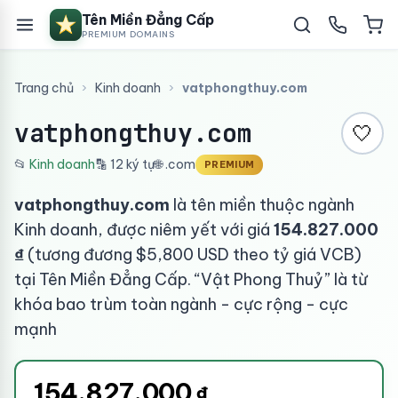
Tên Miền Đẳng Cấp
PREMIUM DOMAINS
Trang chủ
›
Kinh doanh
›
vatphongthuy.com
vatphongthuy.com
🤍
📂
Kinh doanh
🔡 12 ký tự
🌐 .com
PREMIUM
vatphongthuy.com
là tên miền thuộc ngành
Kinh doanh, được niêm yết với giá
154.827.000
₫
(tương đương $5,800 USD theo tỷ giá VCB)
tại Tên Miền Đẳng Cấp. “Vật Phong Thuỷ” là từ
khóa bao trùm toàn ngành - cực rộng - cực
mạnh
154.827.000
₫