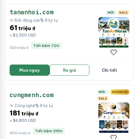
tananhoi.com
MỚI
SALE
📂 Bất động sản
🔡 8 ký tự
61
triệu ₫
≈ $2,300 USD
Tiết kiệm 72tr
133 triệu ₫
🤍
Mua ngay
Ra giá
Chi tiết
MỚI
PREMIUM
cungmenh.com
SALE
📂 Công nghệ
🔡 8 ký tự
181
triệu ₫
≈ $6,800 USD
Tiết kiệm 219tr
400 triệu ₫
🤍