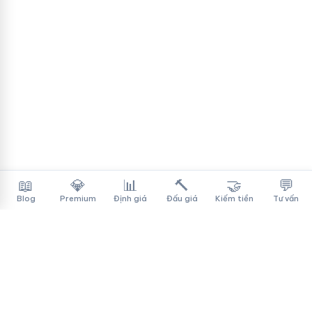
📖
💎
📊
🔨
🤝
💬
Blog
Premium
Định giá
Đấu giá
Kiếm tiền
Tư vấn
Tên Miền Đẳng Cấp
✓
Sàn mua bán tên miền cao cấp cho người Việt