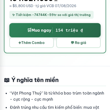
≈ $5,800 USD · tỷ giá VCB 07/08/2026
✨ Tiết kiệm -74744K–59tr so với giá thị trường
🛒
Mua ngay
154 triệu ₫
➕
Thêm Combo
💬 Ra giá
📖 Ý nghĩa tên miền
“Vật Phong Thuỷ” là từ khóa bao trùm toàn ngành
- cực rộng - cực mạnh
Đánh trúng nhu cầu tìm kiếm phổ biến: mua vật