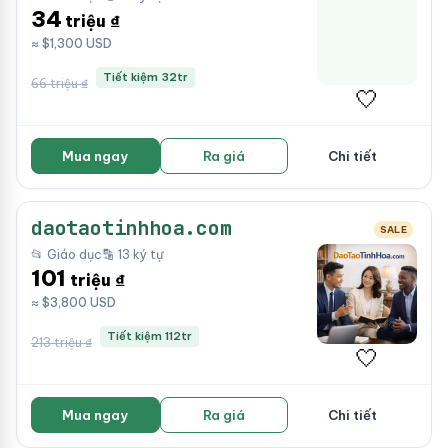
34
triệu ₫
≈ $1,300 USD
Tiết kiệm 32tr
66 triệu ₫
🤍
Mua ngay
Ra giá
Chi tiết
daotaotinhhoa.com
SALE
📂 Giáo dục
🔡 13 ký tự
101
triệu ₫
≈ $3,800 USD
Tiết kiệm 112tr
213 triệu ₫
🤍
Mua ngay
Ra giá
Chi tiết