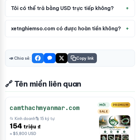
Tôi có thể trả bằng USD trực tiếp không?
xetnghiemso.com có được hoàn tiền không?
📣 Chia sẻ:
Copy link
🔗 Tên miền liên quan
MỚI
PREMIUM
camthachmyanmar.com
SALE
📂 Kinh doanh
🔡 15 ký tự
154
triệu ₫
≈ $5,800 USD