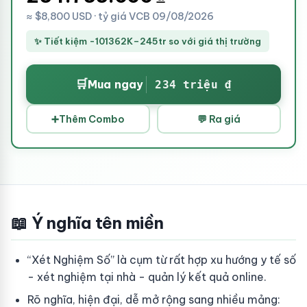
≈ $8,800 USD · tỷ giá VCB 09/08/2026
✨ Tiết kiệm -101362K–245tr so với giá thị trường
🛒
Mua ngay
234 triệu ₫
➕
Thêm Combo
💬 Ra giá
📖 Ý nghĩa tên miền
“Xét Nghiệm Số” là cụm từ rất hợp xu hướng y tế số
- xét nghiệm tại nhà - quản lý kết quả online.
Rõ nghĩa, hiện đại, dễ mở rộng sang nhiều mảng: