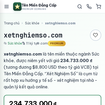
Tên Miền Đẳng Cấp
PREMIUM DOMAINS
Trang chủ
›
Sức khỏe
›
xetnghiemso.com
xetnghiemso.com
🤍
📂
Sức khỏe
🔡 11 ký tự
🌐 .com
PREMIUM
xetnghiemso.com
là tên miền thuộc ngành Sức
khỏe, được niêm yết với giá
234.733.000 ₫
(tương đương $8,800 USD theo tỷ giá VCB) tại
Tên Miền Đẳng Cấp. “Xét Nghiệm Số” là cụm từ
rất hợp xu hướng y tế số - xét nghiệm tại nhà -
quản lý kết quả online.
234.733.000
₫