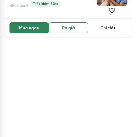
Tiết kiệm 83tr
186 triệu ₫
🤍
Mua ngay
Ra giá
Chi tiết