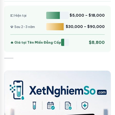
$5,000 – $18,000
💵 Hiện tại
$30,000 – $90,000
💎 Sau 2-3 năm
$8,800
🔥 Giá tại Tên Miền Đẳng Cấp
⸻