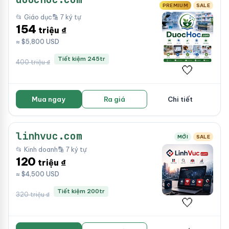
PREMIUM
SALE
📂 Giáo dục
🔡 7 ký tự
154
triệu ₫
≈ $5,800 USD
Tiết kiệm 245tr
400 triệu ₫
🤍
Mua ngay
Ra giá
Chi tiết
linhvuc.com
MỚI
SALE
📂 Kinh doanh
🔡 7 ký tự
120
triệu ₫
≈ $4,500 USD
Tiết kiệm 200tr
320 triệu ₫
🤍