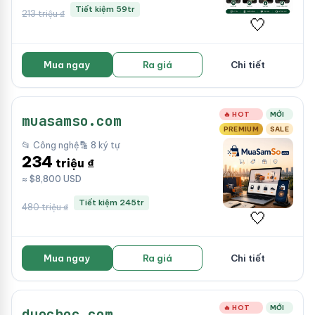
Tiết kiệm 59tr
213 triệu ₫
🤍
Mua ngay
Ra giá
Chi tiết
🔥 HOT
MỚI
muasamso.com
PREMIUM
SALE
📂 Công nghệ
🔡 8 ký tự
234
triệu ₫
≈ $8,800 USD
Tiết kiệm 245tr
480 triệu ₫
🤍
Mua ngay
Ra giá
Chi tiết
🔥 HOT
MỚI
duochoc.com