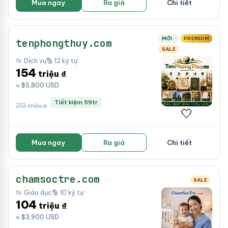
Mua ngay
Ra giá
Chi tiết
MỚI
PREMIUM
tenphongthuy.com
SALE
📂 Dịch vụ
🔡 12 ký tự
154
triệu ₫
≈ $5,800 USD
Tiết kiệm 59tr
213 triệu ₫
🤍
Mua ngay
Ra giá
Chi tiết
chamsoctre.com
SALE
📂 Giáo dục
🔡 10 ký tự
104
triệu ₫
≈ $3,900 USD