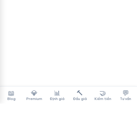
📖
💎
📊
🔨
🤝
💬
Blog
Premium
Định giá
Đấu giá
Kiếm tiền
Tư vấn
Tên Miền Đẳng Cấp
✓