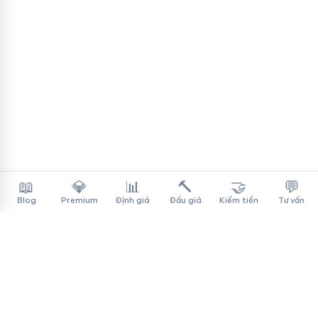
📖
💎
📊
🔨
🤝
💬
Blog
Premium
Định giá
Đấu giá
Kiếm tiền
Tư vấn
Tên Miền Đẳng Cấp
✓
Sàn mua bán tên miền cao cấp cho người Việt