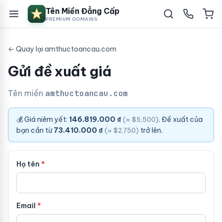
Tên Miền Đẳng Cấp
PREMIUM DOMAINS
← Quay lại amthuctoancau.com
Gửi đề xuất giá
Tên miền
amthuctoancau.com
💰 Giá niêm yết:
146.819.000 ₫
. Đề xuất của
(≈ $5,500)
bạn cần từ
73.410.000 ₫
trở lên.
(≈ $2,750)
Họ tên
Email