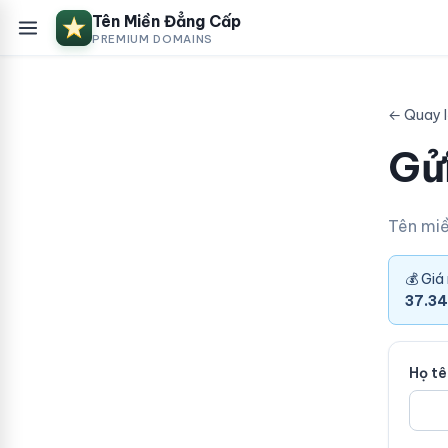
Tên Miền Đẳng Cấp
PREMIUM DOMAINS
← Quay 
Gửi
Tên mi
💰 Giá
37.34
Họ t