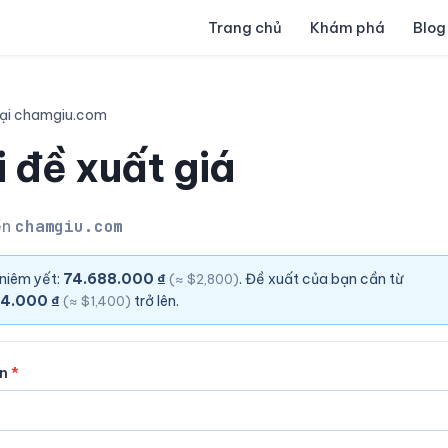
Trang chủ
Khám phá
Blog
lại chamgiu.com
 đề xuất giá
ền
chamgiu.com
 niêm yết:
74.688.000 ₫
. Đề xuất của bạn cần từ
(≈ $2,800)
4.000 ₫
trở lên.
(≈ $1,400)
ên