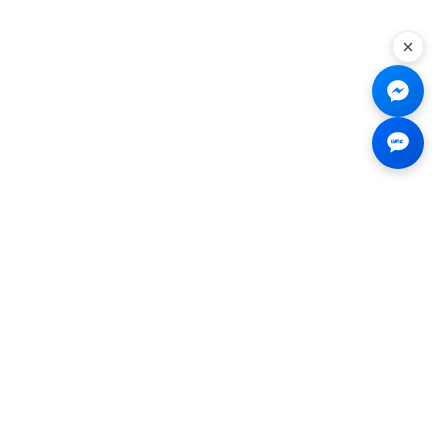
Liên hệ
☎
0926.138.138
✉
tenmiendangcap@gmail.com
💬
Messenger
📍 2B Trần Hưng Đạo, Bến