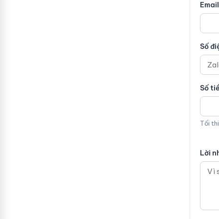
Email
Số đi
Số ti
Tối th
Lời n