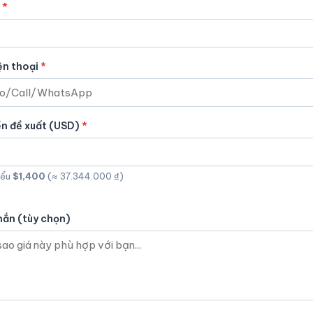
ện thoại
ền đề xuất (USD)
iểu
$1,400
(≈ 37.344.000 ₫)
hắn (tùy chọn)